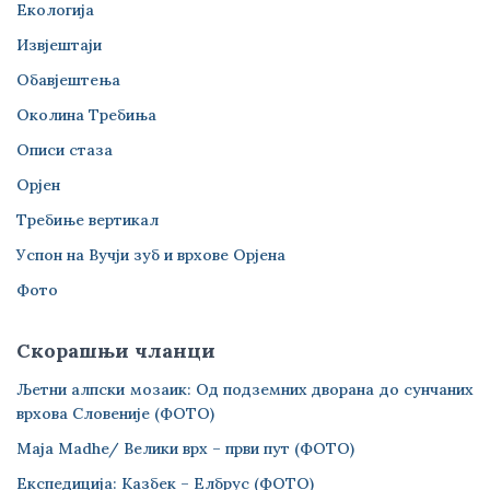
Екологија
Извјештаји
Обавјештења
Околина Требиња
Описи стаза
Орјен
Требиње вертикал
Успон на Вучји зуб и врхове Орјена
Фото
Скорашњи чланци
Љетни алпски мозаик: Од подземних дворана до сунчаних
врхова Словеније (ФОТО)
Maja Madhe/ Велики врх – први пут (ФОТО)
Експедиција: Казбек – Елбрус (ФОТО)