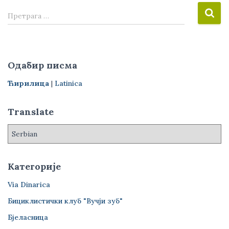
П
Претрага …
р
е
т
р
Одабир писма
а
г
Ћирилица
|
Latinica
а
з
Translate
а
:
Категорије
Via Dinarica
Бициклистички клуб "Вучји зуб"
Бјеласница