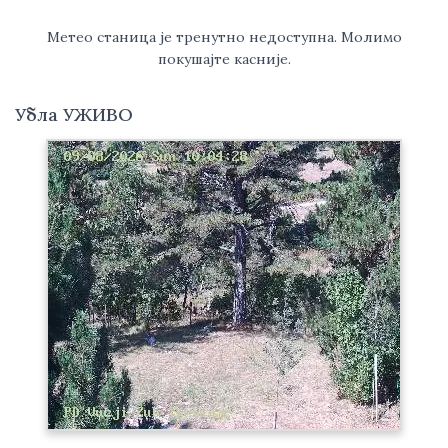
Метео станица је тренутно недоступна. Молимо
покушајте касније.
Убла УЖИВО