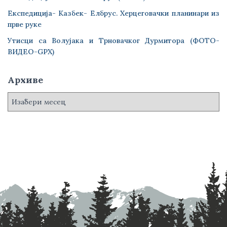
Експедиција- Казбек- Елбрус. Херцеговачки планинари из
прве руке
Утисци са Волујака и Трновачког Дурмитора (ФОТО-
ВИДЕО-GPX)
Архиве
А
р
х
и
в
е