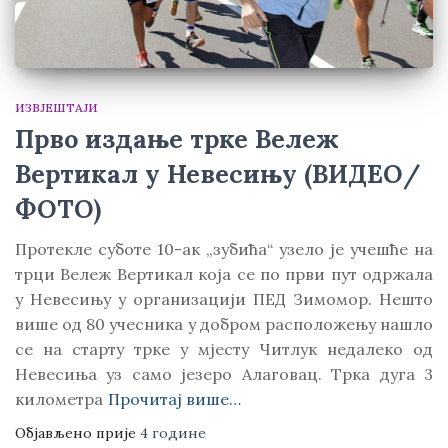
ИЗВЈЕШТАЈИ
Прво издање трке Вележ
Вертикал у Невесињу (ВИДЕО/
ФОТО)
Протекле суботе 10-ак „зубића“ узело је учешће на
трци Вележ Вертикал која се по први пут одржала
у Невесињу у организацији ПЕД Зимомор. Нешто
више од 80 учесника у добром расположењу нашло
се на старту трке у мјесту Читлук недалеко од
Невесиња уз само језеро Алаговац. Трка дуга 3
километра
Прочитај више…
Објављено прије
4 године