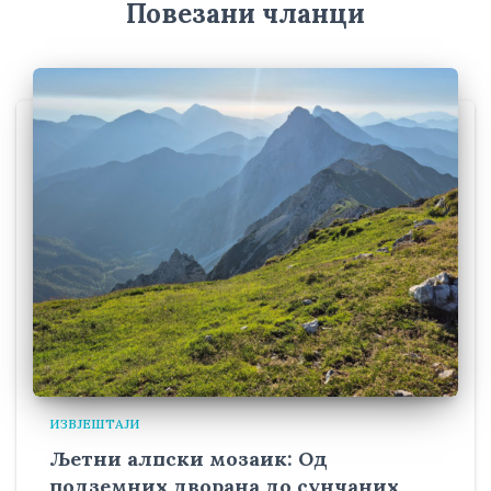
Повезани чланци
ИЗВЈЕШТАЈИ
Љетни алпски мозаик: Од
подземних дворана до сунчаних