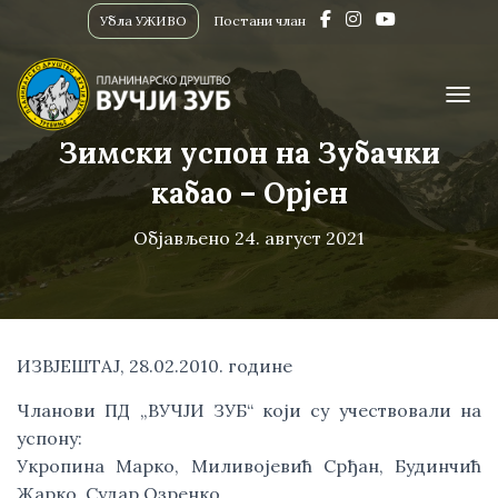
Убла УЖИВО
Постани члан
ПРИК
Зимски успон на Зубачки
кабао – Орјен
Објављено
24. август 2021
ИЗВЈЕШТАЈ, 28.02.2010. године
Чланови ПД „ВУЧЈИ ЗУБ“ који су учествовали на
успону:
Укропина Марко, Миливојевић Срђан, Будинчић
Жарко, Судар Озренко