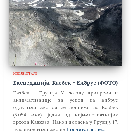
ИЗВЈЕШТАЈИ
Експедиција: Казбек – Елбрус (ФОТО)
Kазбек – Грузија У склопу припрема и
аклиматизације за успон на Елбрус
одлучили смо да се попнемо на Kазбек
(5.054 мнв), један од најимпозантнијих
врхова Kавказа. Након доласка у Грузију 17.
јула смјестили смо се
Прочитај више…