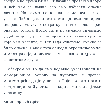
греди, а не према њима. Силазак је протекао добро
и већ нам је лакше, јер смо избјегли опасне
литице. Излазимо на кланац и испред нас се
указао Добри до, и схватамо да смо донијели
исправну одлуку о повратку назад са овог врло
опасног успона. После сат и по силаска силазимо
у Добри до, гдје се састајемо са осталом групом
која нам честита, и тек тада схватамо колико је
било опасно. Након тога слиједи окрепљење уз чај
и мало ракије, и опуштање уз санкање и дружење
са остатком групе.
С обзиром на то да смо недавно учествовали на
меморијалном успону на Лупоглав, с правом
можемо рећи да је успон на Орјен много тежи и
захтјевнији од Лупоглава, а који важи као најтежи
у региону.
Миливојевић Срђан