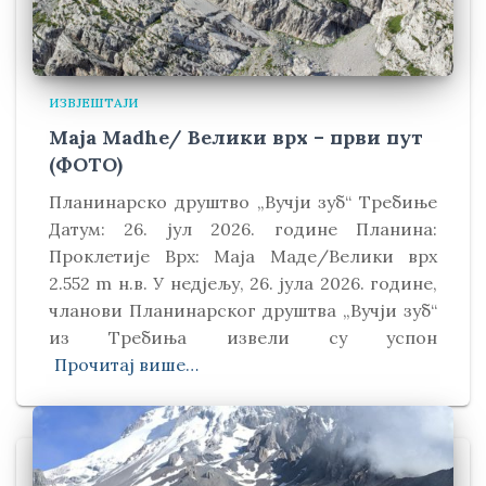
ИЗВЈЕШТАЈИ
Maja Madhe/ Велики врх – први пут
(ФОТО)
Планинарско друштво „Вучји зуб“ Требиње
Датум: 26. јул 2026. године Планина:
Проклетије Врх: Маја Маде/Велики врх
2.552 m н.в. У недјељу, 26. јула 2026. године,
чланови Планинарског друштва „Вучји зуб“
из Требиња извели су успон
Прочитај више…