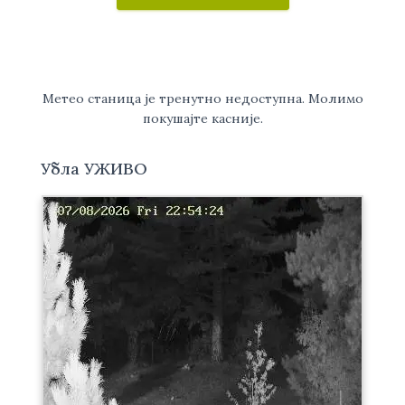
Метео станица је тренутно недоступна. Молимо
покушајте касније.
Убла УЖИВО