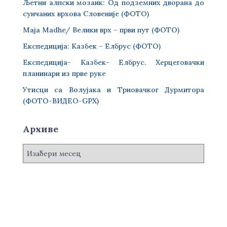
Љетни алпски мозаик: Од подземних дворана до
сунчаних врхова Словеније (ФОТО)
Maja Madhe/ Велики врх – први пут (ФОТО)
Експедиција: Казбек – Елбрус (ФОТО)
Експедиција- Казбек- Елбрус. Херцеговачки
планинари из прве руке
Утисци са Волујака и Трновачког Дурмитора
(ФОТО-ВИДЕО-GPX)
Архиве
А
р
х
и
в
е