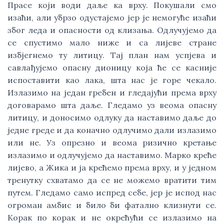
Прасе који води даље ка врху. Покушали смо
изаћи, али убрзо одустајемо јер је немогуће изаћи
због леда и опасности од клизања. Одлучујемо да
се спустимо мало ниже и са лијеве стране
избјегнемо ту литицу. Тај план нам успјева и
савлађујемо опасну дионицу која ће се касније
испоставити као лака, шта нас је горе чекало.
Излазимо на један гребен и гледајући према врху
договарамо шта даље. Гледамо уз веома опасну
литицу, и доносимо одлуку да наставимо даље до
једне греде и да коначно одлучимо дали излазимо
или не. Уз опрезно и веома ризично кретање
излазимо и одлучујемо да наставимо. Марко креће
лијево, а Жика и ја крећемо према врху, и у једном
тренутку схватамо да се не можемо вратити тим
путем. Гледамо само испред себе, јер је испод нас
огроман амбис и било би фатално клизнути се.
Корак по корак и не окрећући се излазимо на