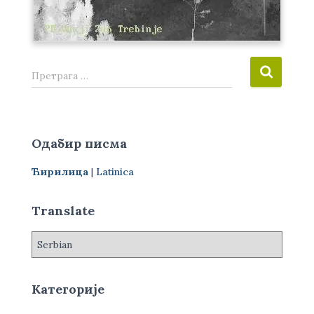
П
Претрага …
р
е
т
р
Одабир писма
а
г
Ћирилица
|
Latinica
а
з
а
Translate
:
Категорије