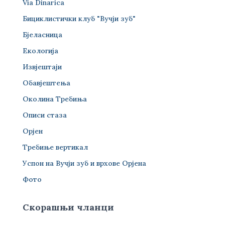
Via Dinarica
Бициклистички клуб "Вучји зуб"
Бјеласница
Екологија
Извјештаји
Обавјештења
Околина Требиња
Описи стаза
Орјен
Требиње вертикал
Успон на Вучји зуб и врхове Орјена
Фото
Скорашњи чланци