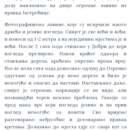
долу наилазимо на двије огромне лавине из
правца Јастребице.
Фотографишемо лавине, које су искрчиле много
дрвећа и језиво изгледа. Снијег је све већи и већи,
и износи од 1-2 метра а на појединим мјестима је и
већи. После 2 сата хода стижемо у Добри до који
изгледа прелијепо. Након краћег одмора и
стављања дереза, крећемо опрезно према врху.
После пола сата хода доносимо одлуку да Озренко
одустане од успона јер неме дерезе и било је
немогуће и опасно да настави. Настављамо даље,
снијег је огроман, маркације се не виде, али
познавајући терен немамо проблема. Указује се
пред нама врх који изгледа језиво и на први
поглед немогуће за попети. Сво вријеме
разговарамо међусобно и договарамо правац
кретања. Долазимо до мјеста гдје се спаја пут са