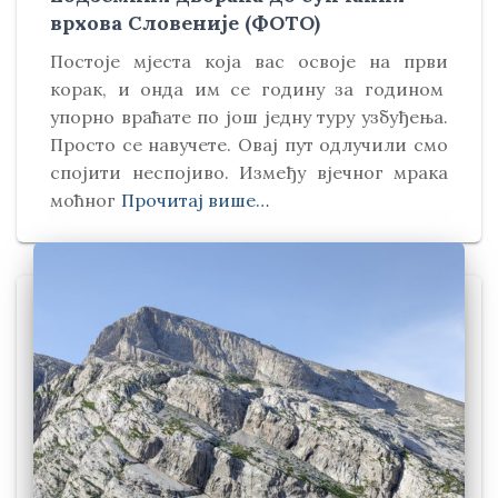
врхова Словеније (ФОТО)
Постоје мјеста која вас освоје на први
корак, и онда им се годину за годином
упорно враћате по још једну туру узбуђења.
Просто се навучете. Овај пут одлучили смо
спојити неспојиво. Између вјечног мрака
моћног
Прочитај више…