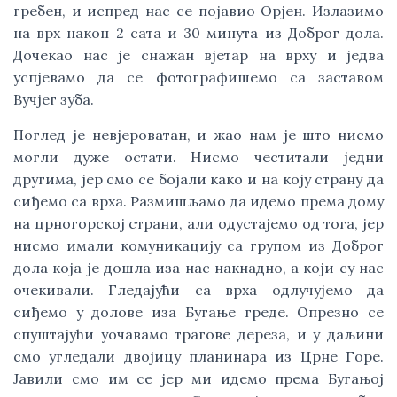
гребен, и испред нас се појавио Орјен. Излазимо
на врх након 2 сата и 30 минута из Доброг дола.
Дочекао нас је снажан вјетар на врху и једва
успјевамо да се фотографишемо са заставом
Вучјег зуба.
Поглед је невјероватан, и жао нам је што нисмо
могли дуже остати. Нисмо честитали једни
другима, јер смо се бојали како и на коју страну да
сиђемо са врха. Размишљамо да идемо према дому
на црногорској страни, али одустајемо од тога, јер
нисмо имали комуникацију са групом из Доброг
дола која је дошла иза нас накнадно, а који су нас
очекивали. Гледајући са врха одлучујемо да
сиђемо у долове иза Бугање греде. Опрезно се
спуштајући уочавамо трагове дереза, и у даљини
смо угледали двојицу планинара из Црне Горе.
Јавили смо им се јер ми идемо према Бугањој