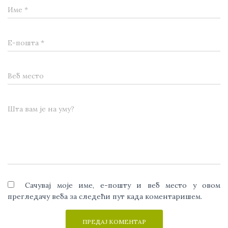
Име
*
Е-пошта
*
Веб место
Шта вам је на уму?
Сачувај моје име, е-пошту и веб место у овом
прегледачу веба за следећи пут када коментаришем.