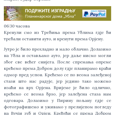
06:30 часова
Кренули смо из Требиња према Ублима гдје би
требали оставити ауто, и кренути према Орјену.
Јутро је било прохладно и мало облачно. Долазимо
на Убла и остављамо ауто, јер даље нисмо могли
због све већег снијега. После спремања опреме
крећемо према Добром долу гдје планирамо краћи
одмор пред успон. Крећемо се по веома залеђеној
стази што нас радује, јер једино тако можемо
изаћи на врх Орјена. Вријеме је било одлично,
крећемо се веома брзо, јер залеђена стаза нам
одговара. Долазимо у Пирину пољану гдје се
фотографишемо и уживамо у прелијепом погледу
на Вучји зуб и Орјен. Крећући се према Добром