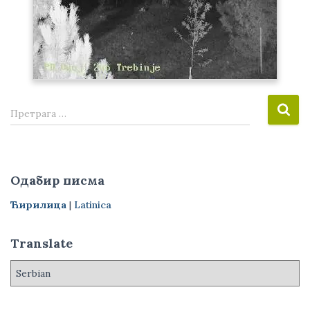
П
Претрага …
р
е
т
р
Одабир писма
а
г
Ћирилица
|
Latinica
а
з
Translate
а
: