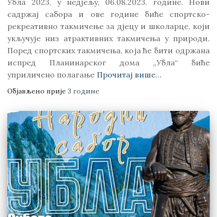
Убла 2023, у недјељу, 06.08.2023. године. Нови
садржај сабора и ове године биће спортско-
рекреативно такмичење за дјецу и школарце, који
укључује низ атрактивних такмичења у природи.
Поред спортских такмичења, која ће бити одржана
испред Планинарског дома „Убла“ биће
уприличено полагање
Прочитај више…
Објављено прије
3 године