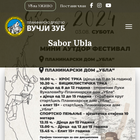
Убла УЖИВО
Постани члан
ПРИК
Sabor Ubla