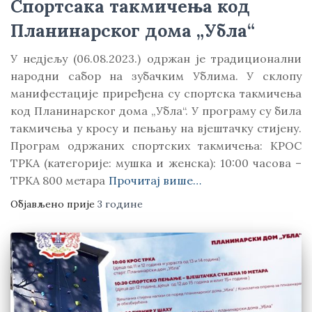
Спортсака такмичења код
Планинарског дома „Убла“
У недјељу (06.08.2023.) одржан је традиционални
народни сабор на зубачким Ублима. У склопу
манифестације приређена су спортска такмичења
код Планинарског дома „Убла“. У програму су била
такмичења у кросу и пењању на вјештачку стијену.
Програм одржаних спортских такмичења: КРОС
ТРКА (категорије: мушка и женска): 10:00 часова –
ТРКА 800 метара
Прочитај више…
Објављено прије
3 године