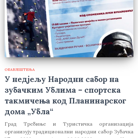
ОБАВЈЕШТЕЊА
У недјељу Народни сабор на
зубачким Ублима – спортска
такмичења код Планинарског
дома „Убла“
Град Требиње и Туристичка организација
организују традиционални народни сабор Зубачка