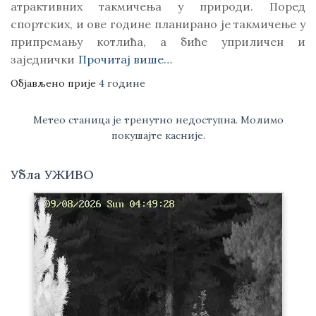
атрактивних такмичења у природи. Поред
спортских, и ове године планирано је такмичење у
припремању котлића, а биће уприличен и
заједнички
Прочитај више…
Објављено прије
4 године
Метео станица је тренутно недоступна. Молимо
покушајте касније.
Убла УЖИВО