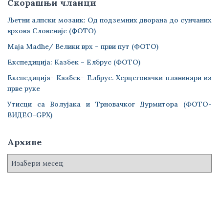
Скорашњи чланци
Љетни алпски мозаик: Од подземних дворана до сунчаних
врхова Словеније (ФОТО)
Maja Madhe/ Велики врх – први пут (ФОТО)
Експедиција: Казбек – Елбрус (ФОТО)
Експедиција- Казбек- Елбрус. Херцеговачки планинари из
прве руке
Утисци са Волујака и Трновачког Дурмитора (ФОТО-
ВИДЕО-GPX)
Архиве
А
р
х
и
в
е