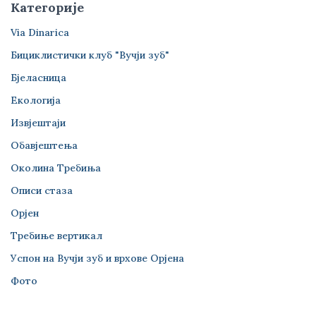
Категорије
Via Dinarica
Бициклистички клуб "Вучји зуб"
Бјеласница
Екологија
Извјештаји
Обавјештења
Околина Требиња
Описи стаза
Орјен
Требиње вертикал
Успон на Вучји зуб и врхове Орјена
Фото