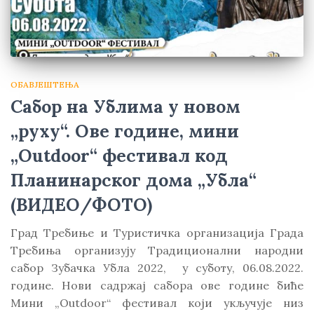
ОБАВЈЕШТЕЊА
Сабор на Ублима у новом
„руху“. Ове године, мини
„Outdoor“ фестивал код
Планинарског дома „Убла“
(ВИДЕО/ФОТО)
Град Требиње и Туристичка организација Града
Требиња организују Традиционални народни
сабор Зубачка Убла 2022, у суботу, 06.08.2022.
године. Нови садржај сабора ове године биће
Мини „Outdoor“ фестивал који укључује низ