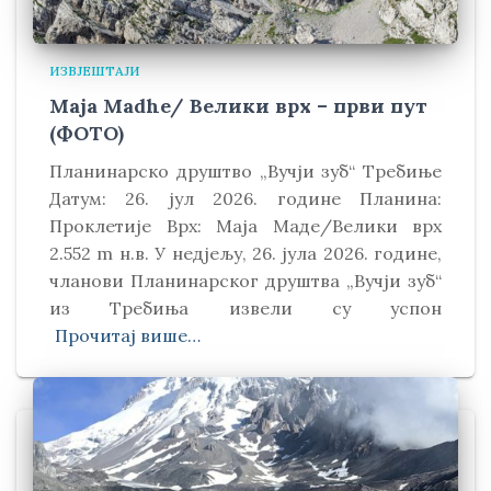
ИЗВЈЕШТАЈИ
Maja Madhe/ Велики врх – први пут
(ФОТО)
Планинарско друштво „Вучји зуб“ Требиње
Датум: 26. јул 2026. године Планина:
Проклетије Врх: Маја Маде/Велики врх
2.552 m н.в. У недјељу, 26. јула 2026. године,
чланови Планинарског друштва „Вучји зуб“
из Требиња извели су успон
Прочитај више…