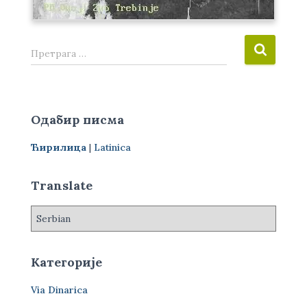
П
Претрага …
р
е
т
р
Одабир писма
а
г
Ћирилица
|
Latinica
а
з
а
Translate
:
Категорије
Via Dinarica