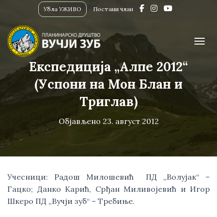
Убла УЖИВО
Постани члан
ПРИК
Експедиција „Алпе 2012“
(Успони на Мон Блан и
Триглав)
Објављено
23. август 2012
Учесници: Радош Милошевић ПД „Волујак“ –
Гацко; Данко Карић, Срђан Миливојевић и Игор
Шкеро ПД „Вучји зуб“ – Требиње.