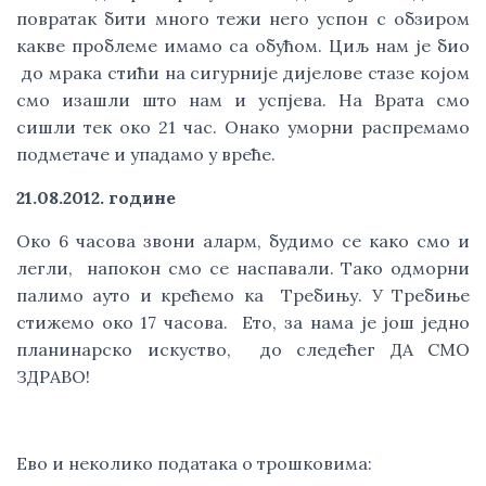
повратак бити много тежи него успон с обзиром
какве проблеме имамо са обућом. Циљ нам је био
до мрака стићи на сигурније дијелове стазе којом
смо изашли што нам и успјева. На Врата смо
сишли тек око 21 час. Онако уморни распремамо
подметаче и упадамо у вреће.
21.08.2012. године
Око 6 часова звони аларм, будимо се како смо и
легли, напокон смо се наспавали. Тако одморни
палимо ауто и крећемо ка Требињу. У Требиње
стижемо око 17 часова. Ето, за нама је још једно
планинарско искуство, до следећег ДА СМО
ЗДРАВО!
Ево и неколико података о трошковима: