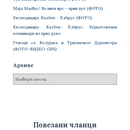
Maja Madhe/ Велики врх – први пут (ФОТО)
Експедиција: Казбек – Елбрус (ФОТО)
Експедиција- Казбек- Елбрус. Херцеговачки
планинари из прве руке
Утисци са Волујака и Трновачког Дурмитора
(ФОТО-ВИДЕО-GPX)
Архиве
А
р
х
и
в
е
Повезани чланци