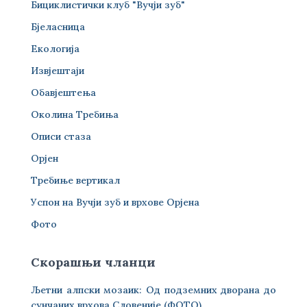
Бициклистички клуб "Вучји зуб"
Бјеласница
Екологија
Извјештаји
Обавјештења
Околина Требиња
Описи стаза
Орјен
Требиње вертикал
Успон на Вучји зуб и врхове Орјена
Фото
Скорашњи чланци
Љетни алпски мозаик: Од подземних дворана до
сунчаних врхова Словеније (ФОТО)