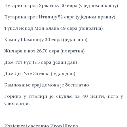
Путарина кроз Хрватску 30 евра (у једном правцу)
Путарина кроз Италију 52 евра (у једном правцу)
Тунел испод Мон Блана 49 евра (повратна)
Камп у Шамонију 30 евра (један дан)
Жичара и воз 26,70 евра (повратна)
Дом Тет Рус 17,5 евра (један дан)
Дом Ди Гуте 35 евра (један дан)
Камповање крај домова је бесплатно
Гориво у Италији је скупље за 40 центи, него у
Словенији.
Извјештај саставио Игор Шкеро