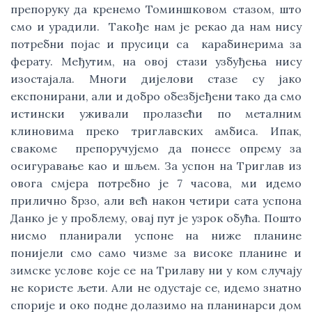
препоруку да кренемо Томиншковом стазом, што
смо и урадили. Такође нам је рекао да нам нису
потребни појас и прусици са карабинерима за
ферату. Међутим, на овој стази узбуђења нису
изостајала. Многи дијелови стазе су јако
експонирани, али и добро обезбјеђени тако да смо
истински уживали пролазећи по металним
клиновима преко триглавских амбиса. Ипак,
свакоме препоручујемо да понесе опрему за
осигуравање као и шљем. За успон на Триглав из
овога смјера потребно је 7 часова, ми идемо
прилично брзо, али већ након четири сата успона
Данко је у проблему, овај пут је узрок обућа. Пошто
нисмо планирали успоне на ниже планине
понијели смо само чизме за високе планине и
зимске услове које се на Трилаву ни у ком случају
не користе љети. Али не одустаје се, идемо знатно
спорије и око подне долазимо на планинарси дом