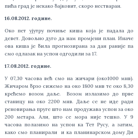
пића град је некако бајковит, скоро нестваран.
16.08.2012. године.
Око пет ујутру почиње киша која је падала до
девет. Довољно дуго да нам промјени план. Иначе
ова киша је била прогнозирана за дан раније па
смо одлазак на успон одгодили за 17.
17.08.2012. године.
У 07,30 часова већ смо на жичари (око1000 мнв).
Жичаром брзо сижемо на око 1800 мнв те око 8,30
крећемо возом даље. Возом излазимо до прве
станицу на око 2200 мнв. Даље се не иде ради
реновирања пруге што нам продужава успон за око
200 метара. Али, што се мора није тешко. У 9
часова полазимо на успон ка Тет Русу, а затим,
како смо планирали и ка планинарском дому Ди