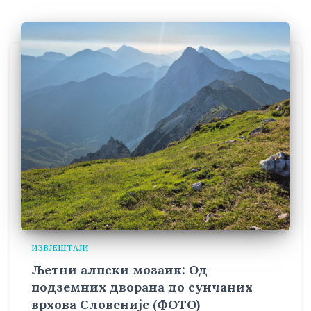
ИЗВЈЕШТАЈИ
Љетни алпски мозаик: Од
подземних дворана до сунчаних
врхова Словеније (ФОТО)