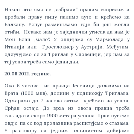
Након што смо се „сабрали“ правим еспресом и
пробали праву пицу палимо ауто и крећемо ка
Балкану. Успут размишљамо гдје би још могли
отићи. Некако нам је заједнички утисак да нам је
Мон Блан „мало“. У опцијама су Мармолада у
Италији или Гросглокнер у Аустрији. Међутим
одлучујемо се за Триглав у Словенији, јер нам за
тај успон треба само један дан.
20.08.2012. године.
Око 6 часова из правца Јесеница долазимо на
Врата (1000 мнв), долини у подниожју Триглава.
Одмарамо до 7 часова затим крећемо на успон,
Срђан остаје. До врха из овога правца треба
савладати скоро 1900 метара успона. Први пут смо
овдје, па се код пролазника распитујемо о стазама.
У разговору са једним алпинистом добијамо