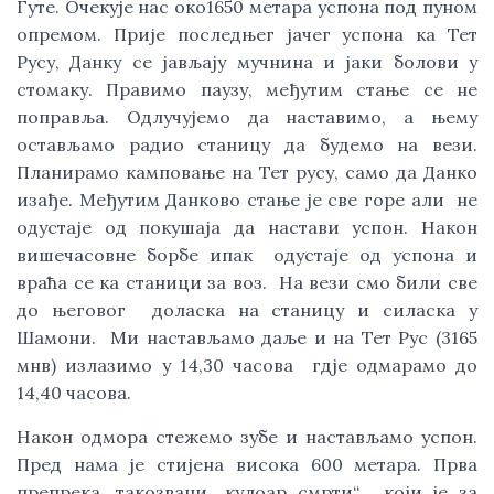
Гуте. Очекује нас око1650 метара успона под пуном
опремом. Прије последњег јачег успона ка Тет
Русу, Данку се јављају мучнина и јаки болови у
стомаку. Правимо паузу, међутим стање се не
поправља. Одлучујемо да наставимо, а њему
остављамо радио станицу да будемо на вези.
Планирамо камповање на Тет русу, само да Данко
изађе. Међутим Данково стање је све горе али не
одустаје од покушаја да настави успон. Након
вишечасовне борбе ипак одустаје од успона и
враћа се ка станици за воз. На вези смо били све
до његовог доласка на станицу и силаска у
Шамони. Ми настављамо даље и на Тет Рус (3165
мнв) излазимо у 14,30 часова гдје одмарамо до
14,40 часова.
Након одмора стежемо зубе и настављамо успон.
Пред нама је стијена висока 600 метара. Прва
препрека, такозвани „кулоар смрти“, који је за