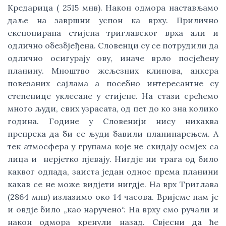
Кредарица ( 2515 мнв). Након одмора настављамо
даље на завршни успон ка врху. Прилично
експонирана стијена триглавског врха али и
одлично обезбјеђена. Словенци су се потрудили да
одлично осигурају ову, иначе врло посјећену
планину. Мноштво жељезних клинова, анкера
повезаних сајлама а посебно интересантне су
степенице уклесане у стијене. На стази срећемо
много људи, свих узрасата, од пет до ко зна колико
година. Године у Словенији нису никаква
препрека да би се људи бавили планинарењем. А
тек атмосфера у групама које не скидају осмјех са
лица и нерјетко пјевају. Нигдје ни трага од било
каквог одпада, заиста један однос према планини
какав се не може видјети нигдје. На врх Триглава
(2864 мнв) излазимо око 14 часова. Вријеме нам је
и овдје било „као наручено“. На врху смо ручали и
након одмора кренули назад. Свјесни да ће