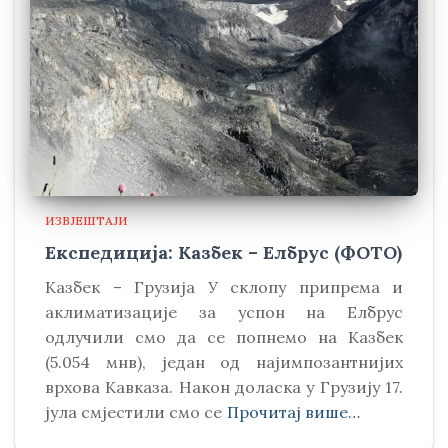
ИЗВЈЕШТАЈИ
Експедиција: Казбек – Елбрус (ФОТО)
Kазбек – Грузија У склопу припрема и
аклиматизације за успон на Елбрус
одлучили смо да се попнемо на Kазбек
(5.054 мнв), један од најимпозантнијих
врхова Kавказа. Након доласка у Грузију 17.
јула смјестили смо се
Прочитај више…