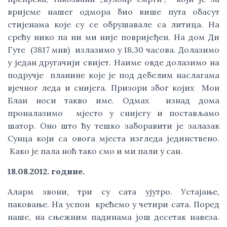
вријеме нашег одмора био више пута обасут
стијенама које су се обрушавале са литица. На
срећу нико па ни ми није повријеђен. На дом Ди
Гуте (3817 мнв) излазимо у 18,30 часова. Долазимо
у један другачији свијет. Наиме овде долазимо на
подручје планине које је под дебелим наслагама
вјечног леда и снијега. Призори због којих Мон
Блан носи такво име. Одмах изнад дома
проналазимо мјестo у снијегу и постављамо
шатор. Оно што ћу тешко заборавити је залазак
Сунца који са овога мјеста изгледа јединствено.
Како је пала ноћ тако смо и ми пали у сан.
18.08.2012. године.
Аларм звони, три су сата ујутро. Устајање,
паковање. На успон крећемо у четири сата. Поред
наше, на сњежним падинама још десетак навеза.