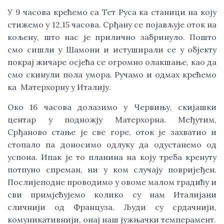
У 9 часова крећемо са Тет Руса ка станици на коју
стижемо у 12,15 часова. Срђану се појављује оток на
кољену, што нас је прилично забринуло. Пошто
смо сишли у Шамони и истуширали се у објекту
покрај жичаре осјећа се огромно олакшање, као да
смо скинули пола умора. Ручамо и одмах крећемо
ка Матерхорну у Италију.
Око 16 часова долазимо у Червињу, скијашки
центар у подножју Матерхорна. Међутим,
Срђаново стање је све горе, оток је захватио и
стопало па доносимо одлуку да одустанемо од
успона. Ипак је то планина на коју треба кренуту
потпуно спреман, ни у ком случају повријеђен.
Послијеподне проводимо у овоме малом градићу и
сви примјећујемо колико су нам Италијани
сличнији од Француза. Људи су срдачнији,
комуникативнији, онај наш јужњачки темперамент.