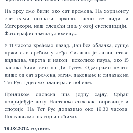
На врху смо били око сат времена. На хоризонту
све сами познати врхови. Јасно се види и
Матерхорн, наш следећи циљ у овој експедицији.
Фотографисање за успомену…
У 11 часова крећемо назад. Дан без облачка, сунце
пржи али срећом у леђа. Силазак је лаган, стаза
видљива, чврста и након неколико пауза, око 15
часова били смо на Ди Гутеу. Одморамо нешто
више од сат времена, затим паковање и силазак на
Тет Рус гдје смо планирали ноћење.
Приликом силаска низ једну сајлу, Срђан
повријеђује ногу. Наставља силазак опрезније и
спорије. На Тет Рус долазимо око 19,30 часова.
Постављамо шатор и ноћимо.
19.08.2012. године.