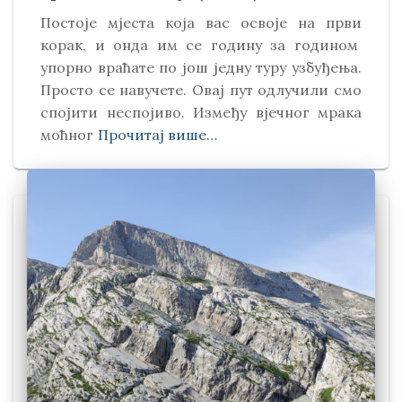
Постоје мјеста која вас освоје на први
корак, и онда им се годину за годином
упорно враћате по још једну туру узбуђења.
Просто се навучете. Овај пут одлучили смо
спојити неспојиво. Између вјечног мрака
моћног
Прочитај више…