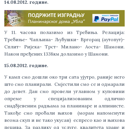
14.08.2012. године.
У 11. часова полазимо из Требиња. Релација:
Требиње- Чапљина- Љубушки- Вргорац (аутопут)-
Сплит- Ријека- Трст- Милано- Аоста- Шамони.
Након пређених 1338км долазимо у Шамони.
15.08.2012. године.
У камп смо дошли око три сата ујутро, раније него
што смо планирали. Смјестили смо се и одмарали
до девет. Дан смо провели углавном у куповини
опреме у специјализованим одлично
снадбјевеним радњама за планинаре и алпинисте.
Такође смо пробали њихов (морам напоменути
веома скуп и не тако укусан) еспресо као и њихова
пецива. За разлику од услуге, квалитета хране и