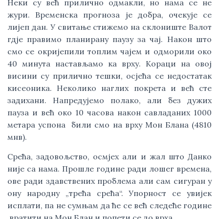
Неки су већ прилично одмакли, но нама се не
жури. Временска прогноза је добра, очекује се
лијеп дан. У свитање стижемо на склониште Валот
гдје правимо планирану паузу за чај. Након што
смо се окријепили топлим чајем и одморили око
40 минута настављамо ка врху. Кораци на овој
висини су прилично тешки, осјећа се недостатак
кисеоника. Неколико наглих покрета и већ сте
задихани. Напредујемо полако, али без дужих
пауза и већ око 10 часова након савладаних 1000
метара успона били смо на врху Мон Блана (4810
мнв).
Срећа, задовољство, осмјех али и жал што Данко
није са нама. Прошле године ради лошег времена,
ове ради здавствених проблема али сам сигуран у
ону народну „трећа срећа“. Упорност се увијек
исплати, па не сумњам да ће се већ следеће године
вратити на Мон Блан и попети се до врха.