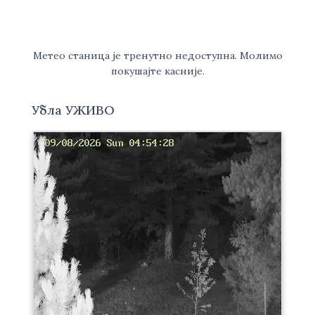
Метео станица је тренутно недоступна. Молимо
покушајте касније.
Убла УЖИВО