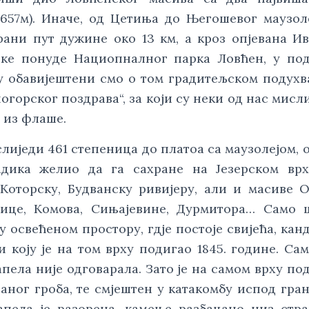
1657м). Иначе, од Цетиња до Његошевог маузол
рани пут дужине око 13 км, а кроз опјевана И
чке понуде Нациопналног парка Ловћен, у по
у обавијештени смо о том градитељском подухв
огорског поздрава“, за који су неки од нас мисл
 из флаше.
лиједи 461 степеница до платоа са маузолејом, 
адика желио да га сахране на Језерском врх
Которску, Будванску ривијеру, али и масиве О
нице, Комова, Сињајевине, Дурмитора… Само 
у освећеном простору, гдје постоје свијећа, кан
 коју је на том врху подигао 1845. године. Са
апела није одговарала. Зато је на самом врху по
раног гроба, те смјештен у катакомбу испод гра
пела је разорена, камење разбацано низ стра