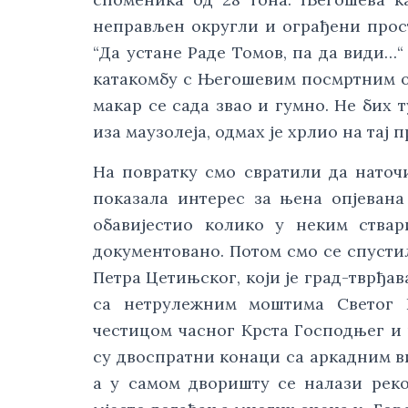
неправљен округли и ограђени прост
“Да устане Раде Томов, па да види…“
катакомбу с Његошевим посмртним о
макар се сада звао и гумно. Не бих 
иза маузолеја, одмах је хрлио на тај 
На повратку смо свратили да наточ
показала интерес за њена опјевана 
обавијестио колико у неким ства
документовано. Потом смо се спусти
Петра Цетињског, који је град-тврђа
са нетрулежним моштима Светог П
честицом часног Крста Господњег и
су двоспратни конаци са аркадним в
а у самом дворишту се налази реко