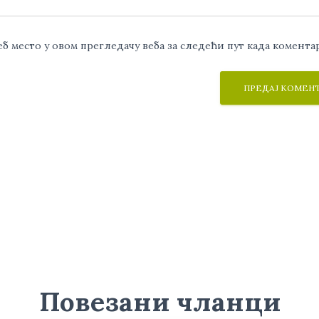
веб место у овом прегледачу веба за следећи пут када комент
Повезани чланци