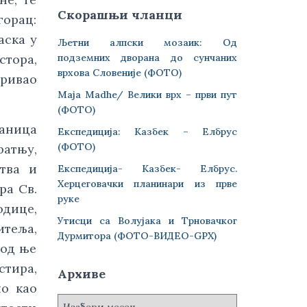
Скорашњи чланци
горац:
аска у
Љетни алпски мозаик: Од
подземних дворана до сунчаних
стора,
врхова Словеније (ФОТО)
иривао
Maja Madhe/ Велики врх – први пут
(ФОТО)
ланица
Експедиција: Казбек – Елбрус
(ФОТО)
ратњу,
тва и
Експедиција- Казбек- Елбрус.
Херцеговачки планинари из прве
ра Св.
руке
одице,
Утисци са Волујака и Трновачког
теља,
Дурмитора (ФОТО-ВИДЕО-GPX)
 од ње
стира,
Архиве
ло као
А