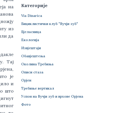
Категорије
еја на
ванова
Via Dinarica
дножју
Бициклистички клуб "Вучји зуб"
ату из
Бјеласница
или да
Екологија
Извјештаји
одакле
Обавјештења
у. Тај
Околина Требиња
рјена,
Описи стаза
што је
Орјен
дило и
Требиње вертикал
мо што
Успон на Вучји зуб и врхове Орјена
дигнут
Фото
нитног
не, те