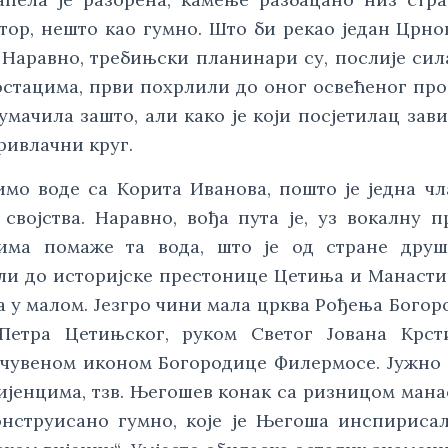
ор, нешто као гумно. Што би рекао један Црно
 Наравно, требињски планинари су, послије сил
стацима, први похрлили до оног освећеног про
тумачила зашто, али како је који посјетилац зав
привлачни круг.
имо воде са Корита Иванова, пошто је једна ч
својства. Наравно, вођа пута је, уз вокалну п
рима помаже та вода, што је од стране друш
ли до историјске престонице Цетиња и Манасти
ва у малом. Језгро чини мала црква Рођења Богор
етра Цетињског, руком Светог Јована Крсти
 чувеном иконом Богородице Филермосе. Јужно
ијенцима, тзв. Његошев конак са ризницом мана
нструисано гумно, које је Његоша инспириса