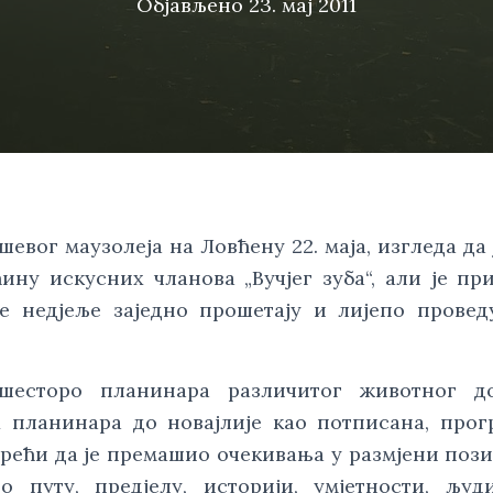
Објављено
23. мај 2011
евог маузолеја на Ловћену 22. маја, изгледа да 
ину искусних чланова „Вучјег зуба“, али је пр
 недјеље заједно прошетају и лијепо провед
шесторо планинара различитог животног д
планинара до новајлије као потписана, прог
 рећи да је премашио очекивања у размјени поз
о путу, предјелу, историји, умјетности, љу