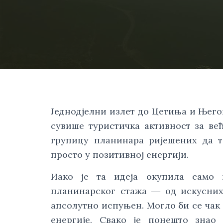
Једнодјелни излет до Цетиња и Његош
сувише туристичка активност за већ
групицу планинара ријешених да те
просто у позитивној енергији.
Иако је та идеја окупила само 
планинарског стажа ― од искусних 
апсолутно испуњен. Могло би се чак
енергије. Свако је понешто знао 