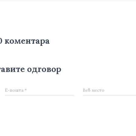
0 коментара
авите одговор
Е-пошта
*
Веб место