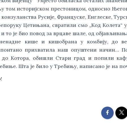
ском вијенцу“ Умјесто обиласка осталих знамен
тњу том историјском престоницом, односно Њег
а конзуланства Русије, Француске, Енглеске, Турс
епоруку Цетињана, свратили смо „Код Колета“ у
и то је био повод за врцаве шале, од објављивања
ненадне кише и кишобрана у комбију, до ве
 спонтано прихватила наш опуштени начин… П
 до Котора, обишли Стари град и попили каф
ебиње. Шта је било у Требињу, написано је на по
!