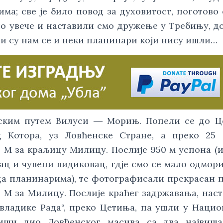
ма; све је било повод за духовитост, поготово
ло увече и наставили смо дружење у Требињу, д
и су нам се и неки планинари који нису ишли…
ским путем Вилуси ― Морињ. Попели се до Ц
 Котора, уз Ловћенске Стране, а преко 25 о
е М за краљицу Милицу. Послије 950 м успона (
тац и чувени видиковац, гдје смо се мало одмор
ада планинарима), те фотографисали прекрасан 
о М за Милицу. Послије краћег задржавања, нас
„владике Рада“, преко Цетиња, па ушли у Наци
иши дио Ловћенског масива са два највиша