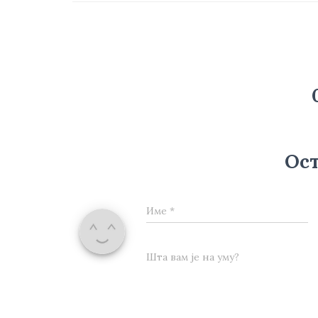
Ост
Име
*
Шта вам је на уму?