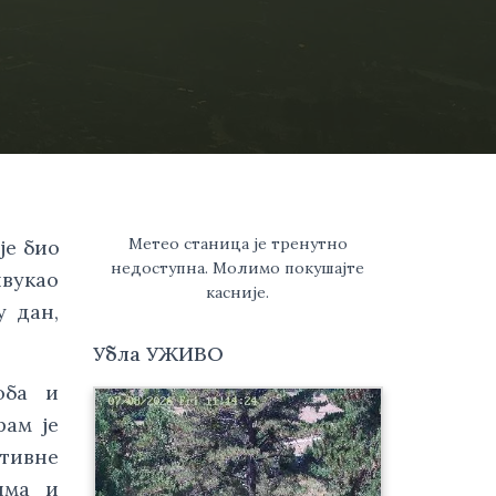
Метео станица је тренутно
је био
недоступна. Молимо покушајте
ивукао
касније.
у дан,
Убла УЖИВО
оба и
рам је
итивне
дима и