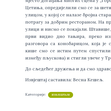
мјесто догађања многих сцена у „Гор
Цетиња, опредијелили смо се за ше
улицом, у којој се налазе бројна стар
потрагу за добрим рестораном. На пр
улици и нисмо се покајали. Штавише, 
први видио дно тањира, преко из
разговора са конобарицом, која је
кише смо се истим путем спустили
између пљускова) и стигли увече у Тр
До сљедећег дружења и да смо здраво
Извјештај саставила: Весна Кешељ.
Категорије:
ИЗВЈЕШТАЈИ