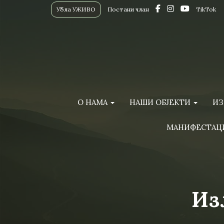
Убла УЖИВО
Постани члан
TikTok
О НАМА
НАШИ ОБЈЕКТИ
ИЗ
МАНИФЕСТАЦ
Из