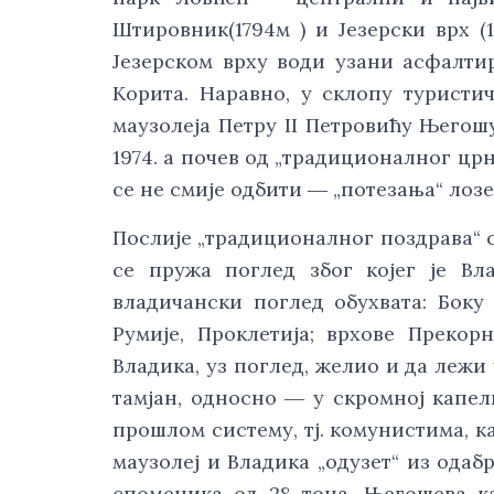
Штировник(1794м ) и Језерски врх (
Језерском врху води узани асфалти
Корита. Наравно, у склопу туристи
маузолеја Петру II Петровићу Његош
1974. а почев од „традиционалног црн
се не смије одбити ― „потезања“ лозе
Послије „традиционалног поздрава“ с
се пружа поглед због којег је Вл
владичански поглед обухвата: Боку 
Румије, Проклетија; врхове Прекор
Владика, уз поглед, желио и да лежи 
тамјан, односно ― у скромној капели
прошлом систему, тј. комунистима, к
маузолеј и Владика „одузет“ из одаб
споменика од 28 тона. Његошева ка