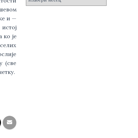
итости
р
ошевом
х
и
ке и —
в
 истој
е
 ко је
селих
ослије
у (све
четку.