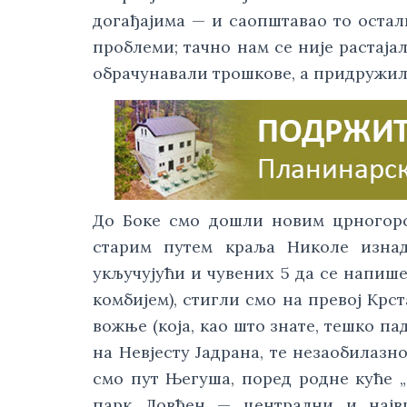
догађајима — и саопштавао то остали
проблеми; тачно нам се није растаја
обрачунавали трошкове, а придружил
До Боке смо дошли новим црногор
старим путем краља Николе изнад
укључујући и чувених 5 да се напиш
комбијем), стигли смо на превој Крс
вожње (која, као што знате, тешко п
на Невјесту Јадрана, те незаобилазн
смо пут Његуша, поред родне куће 
парк Ловћен — централни и најв