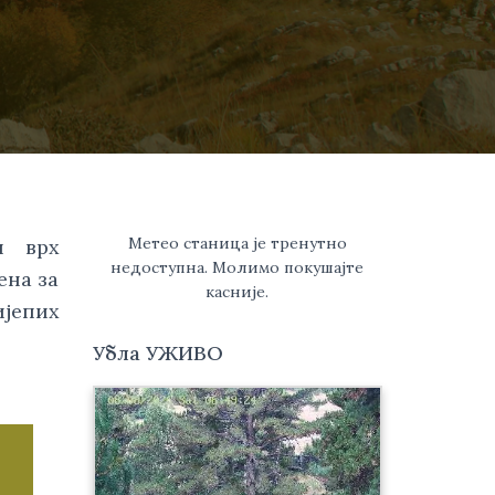
Метео станица је тренутно
и врх
недоступна. Молимо покушајте
ена за
касније.
ијепих
Убла УЖИВО