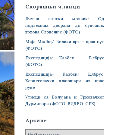
Скорашњи чланци
Љетни алпски мозаик: Од
подземних дворана до сунчаних
врхова Словеније (ФОТО)
Maja Madhe/ Велики врх – први пут
(ФОТО)
Експедиција: Казбек – Елбрус
(ФОТО)
Експедиција- Казбек- Елбрус.
Херцеговачки планинари из прве
руке
Утисци са Волујака и Трновачког
Дурмитора (ФОТО-ВИДЕО-GPX)
Архиве
А