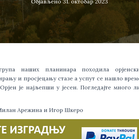
Објављено
31. октобар 2023
а група наших планинара походила орјенск
ирању и просјецању стазе а успут се нашло врем
рјен је најљепши у јесен. Погледајте много л
Милан Арежина и Игор Шкеро