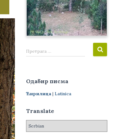
П
Претрага …
р
е
т
р
Одабир писма
а
г
Ћирилица
|
Latinica
а
з
а
Translate
: