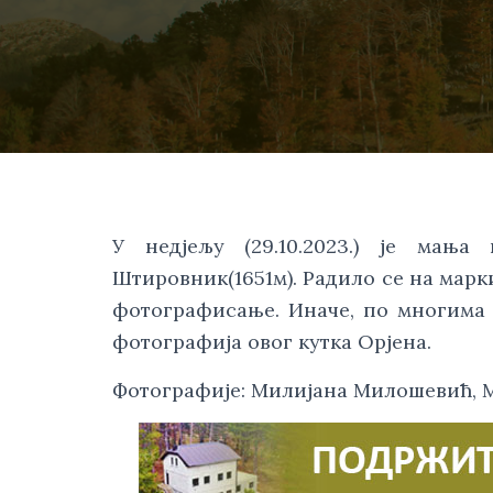
У недјељу (29.10.2023.) је мањ
Штировник(1651м). Радило се на марк
фотографисање. Иначе, по многима О
фотографија овог кутка Орјена.
Фотографије: Милијана Милошевић, 