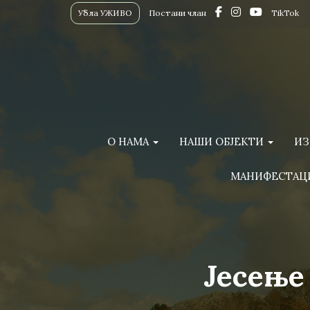
Убла УЖИВО
Постани члан
TikTok
О НАМА
НАШИ ОБЈЕКТИ
ИЗ
МАНИФЕСТАЦ
Јесење