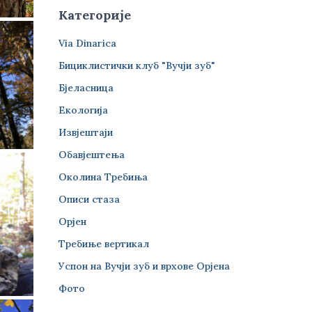
Категорије
Via Dinarica
Бициклистички клуб "Вучји зуб"
Бјеласница
Екологија
Извјештаји
Обавјештења
Околина Требиња
Описи стаза
Орјен
Требиње вертикал
Успон на Вучји зуб и врхове Орјена
Фото