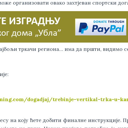
може организовати овако захтјеван спортски дога
најбољи тркачи региона… има да пршти, видимо 
ије:
iming.com/dogadjaj/trebinje-vertikal-trka-u-k
есу на коју ћете добити финалне инструкције. П