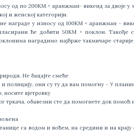
носу од по 200KМ + аранжман- викенд за двоје у 
кој и женској категорији.
чне награде у износу од 100KМ + аранжман – вик
ћепласирани ће добити 50KМ + поклон. Такође 
оклонима наградимо најбрже такмичаре старије
рироди. Не бацајте смеће
 и полицију, они су ту да вам помогну – У плани
, носите вјетровку
ог тркача, обавезни сте да помогнете док помоћ 
звољена
танице са водом и воћем, на средини и на крају 