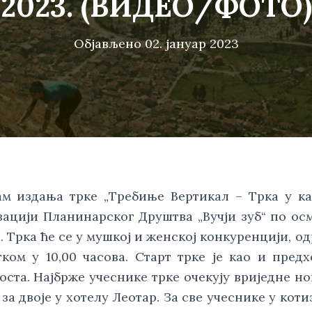
2023. (ВИДЕО/ФОТО)
Објављено
02. јануар 2023
м издања трке „Требиње Вертикал – Трка у ка
зацији Планинарског Друштва „Вучји зуб“ по ос
 Трка ће се у мушкој и женској конкуренцији, о
етком у 10,00 часова. Старт трке је као и пред
та. Најбрже учеснике трке очекују вриједне но
за двоје у хотелу Леотар. За све учеснике у коти