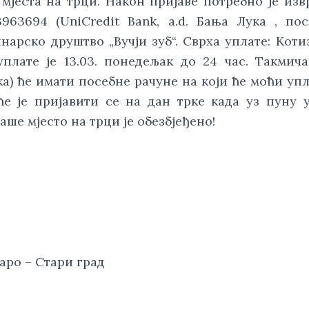
мјеста на трци. Након пријаве потребно је из
63694 (UniCredit Bank, a.d. Бања Лука , по
арско друштво „Вучји зуб“. Сврха уплате: Kоти
уплате је 13.03. понедељак до 24 час. Такмич
ка) ће имати посебне рачуне на који ће моћи уп
ће је пријавити се на дан трке када уз пуну 
аше мјесто на трци је обезбјеђено!
аро – Стари град