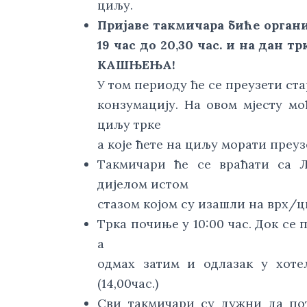
циљу.
Пријаве такмичара биће органи
19 час до 20,30 час. и на дан т
KАШЊЕЊА!
У том периоду ће се преузети ста
конзумацију. На овом мјесту мо
циљу трке
а које ћете на циљу морати преу
Такмичари ће се враћати са Л
дијелом истом
стазом којом су изашли на врх/ц
Трка почиње у 10:00 час. Док се 
а
одмах затим и одлазак у хоте
(14,00час.)
Сви такмичари су дужни да пот