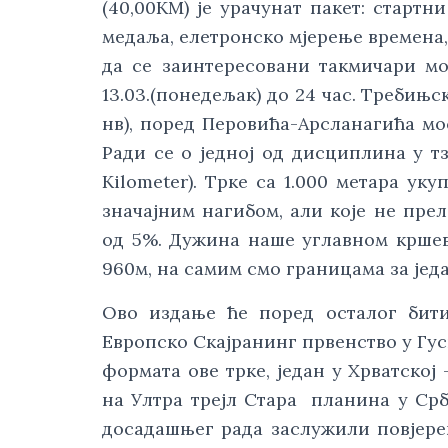
(40,00KМ) је урачунат пакет: стартн
медаља, елетронско мјерење времена,
да се заинтересовани такмичари мо
13.03.(понедељак) до 24 час. Требињ
нв), поред Перовића-Арсланагића мос
Ради се о једној од дисциплина у тз
Kilometer). Трке са 1.000 метара ук
значајним нагибом, али које не пре
од 5%. Дужина наше углавном кршев
960м, на самим смо границама за јед
Ово издање ће поред осталог бити
Европско Скајранинг првенство у Гус
формата ове трке, један у Хрватској
на Ултра трејл Стара планина у Срб
досадашњег рада заслужили повјерењ