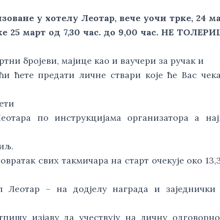
зоване у хотелу Леотар, вече уочи трке, 24 м
рке 25 март од 7,30 час. до 9,00 час. НЕ ТОЛЕ
ртни бројеви, мајице као и ваучери за ручак и
ћи ћете предати личне ствари које ће Вас чек
зети
еотара по инструкцијама организатора а нај
иљ.
повратак свих такмичара на старт очекује око 13,3
л Леотар – на додјелу награда и заједнички
пишу изјаву да учествују на личну одговорно