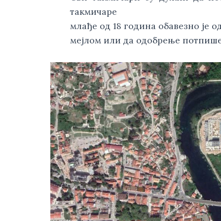
такмичаре
млађе од 18 година обавезно је
мејлом или да одобрење потпише