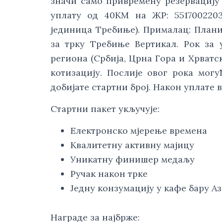
значи само привремену резервацију 
уплату од 40KМ на ЖР: 55170022039
јединица Требиње). Прималац: Планин
за трку Требиње Вертикал. Рок за 
региона (Србија, Црна Гора и Хрватс
котизацију. Послије овог рока могу
добијате стартни број. Након уплате в
Стартни пакет укључује:
Електронско мјерење времена
Kвалитетну активну мајицу
Уникатну финишер медаљу
Ручак након трке
Једну конзумацију у кафе бару Аз
Награде за најбрже: