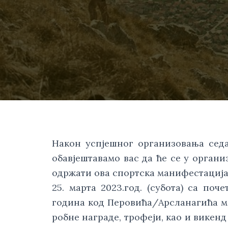
Након успјешног организовања седа
обавјештавамо вас да ће се у органи
одржати ова спортска манифестација.
25. марта 2023.год. (субота) са поч
година код Перовића/Арсланагића мос
робне награде, трофеји, као и викенд 