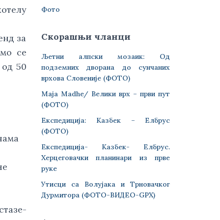
хотелу
Фото
Скорашњи чланци
енд за
смо се
Љетни алпски мозаик: Од
 од 50
подземних дворана до сунчаних
врхова Словеније (ФОТО)
Maja Madhe/ Велики врх – први пут
(ФОТО)
Експедиција: Казбек – Елбрус
(ФОТО)
нама
Експедиција- Казбек- Елбрус.
Херцеговачки планинари из прве
не
руке
Утисци са Волујака и Трновачког
Дурмитора (ФОТО-ВИДЕО-GPX)
стазе-