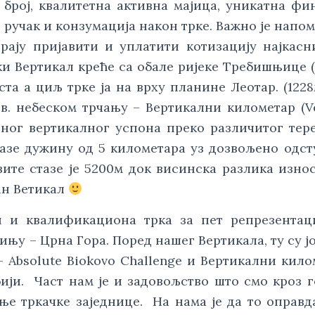
и број, квалитетна активна мајица, уникатна ф
 ручак и конзумација након трке. Важно је напо
рају пријавити и уплатити котизацију најкасн
ски Вертикал креће са обале ријеке Требишњице 
та а циљ трке ја на врху планине Леотар. (1228
в. небеском трчању – Вертикални километар (Ve
упног вертикалног успона преко различитог тер
лазе дужину од 5 километара уз дозвољено одс
ите стазе је 5200м док висинска разлика изно
ан Ветикал
 и квалификациона трка за пет репрезентаци
ињу – Црна Гора. Поред нашег Вертикала, ту су ј
 – Absolute Biokovo Challenge и Вертикални кил
ији. Част нам је и задовољство што смо кроз 
е тркачке заједнице. На нама је да то оправд