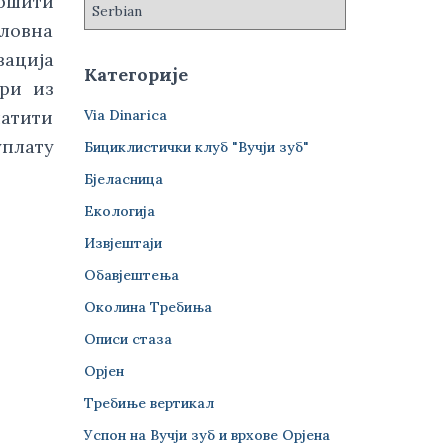
вршити
словна
зација
Категорије
ари из
Via Dinarica
латити
уплату
Бициклистички клуб "Вучји зуб"
Бјеласница
Екологија
Извјештаји
Обавјештења
Околина Требиња
Описи стаза
Орјен
Требиње вертикал
Успон на Вучји зуб и врхове Орјена