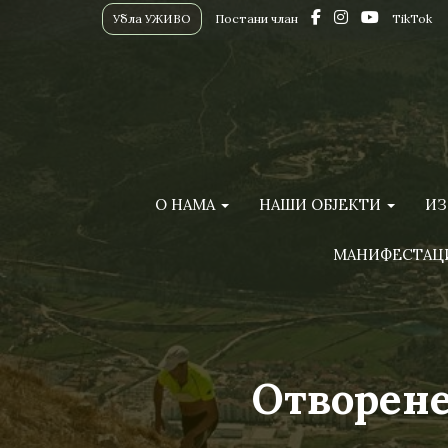
Убла УЖИВО
Постани члан
TikTok
О НАМА
НАШИ ОБЈЕКТИ
ИЗ
МАНИФЕСТАЦ
Отворене