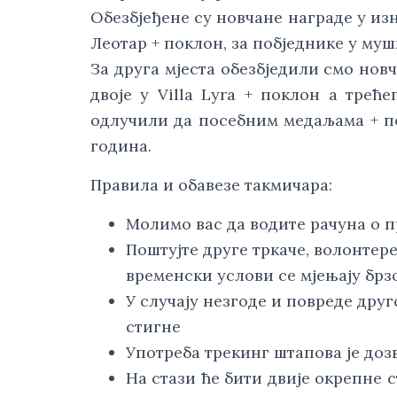
Обезбјеђене су новчане награде у из
Леотар + поклон, за побједнике у муш
За друга мјеста обезбједили смо нов
двоје у Villa Lyra + поклон а тре
одлучили да посебним медаљама + п
година.
Правила и обавезе такмичара:
Молимо вас да водите рачуна о п
Поштујте друге тркаче, волонтере
временски услови се мјењају брзо
У случају незгоде и повреде друг
стигне
Употреба трекинг штапова је до
На стази ће бити двије окрепне с