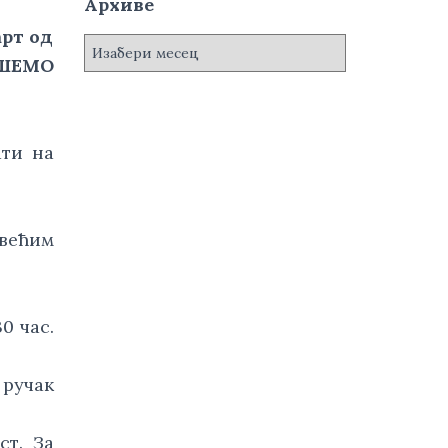
Архиве
арт од
А
РИШЕМО
р
х
и
в
ати на
е
већим
0 час.
 ручак
ст. За