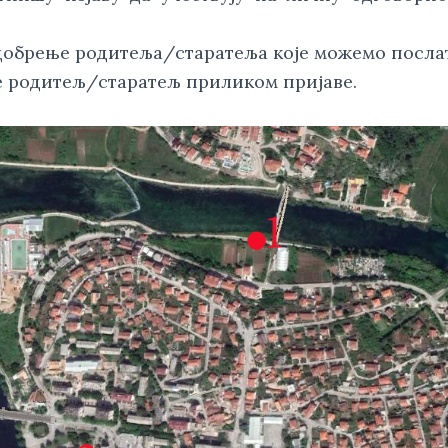
 одобрење родитеља/старатеља које можемо посла
 родитељ/старатељ приликом пријаве.