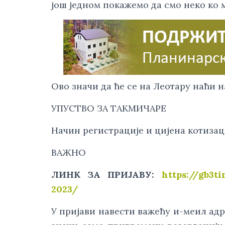
још једном покажемо да смо неко ко 
Ово значи да ће се на Леотару наћи 
УПУСТВО ЗА ТАKМИЧАРЕ
Начин регистрације и цијена котизац
ВАЖНО
ЛИНК ЗА ПРИЈАВУ:
https://gb3t
2023/
У пријави навести важећу и-меил адр