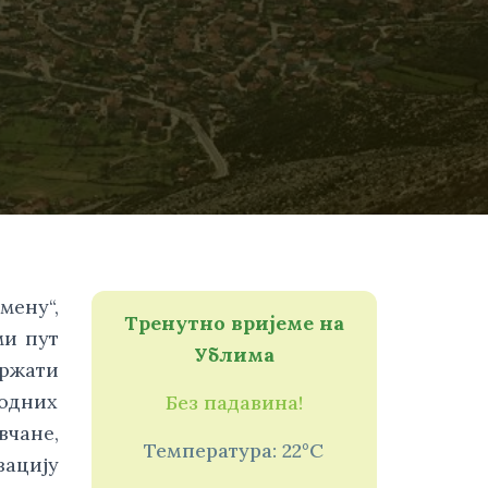
мену“,
Тренутно вријеме на
ми пут
Ублима
држати
ходних
Без падавина!
вчане,
Температура: 22°C
зацију