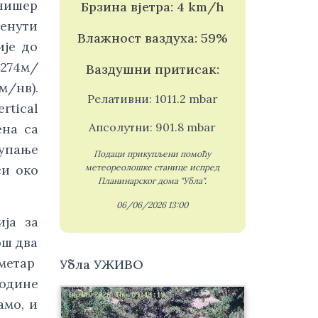
инишер
Брзина вјетра: 4 km/h
менути
Влажност ваздуха: 59%
ије до
(274м/
Ваздушни притисак:
м/нв).
Релативни: 1011.2 mbar
rtical
Апсолутни: 901.8 mbar
ена са
тупање
Подаци прикупљени помоћу
си око
метеореолошке станице испред
Планинарског дома "Убла".
06/06/2026 13:00
ја за
ош два
ометар
Убла УЖИВО
године
амо, и