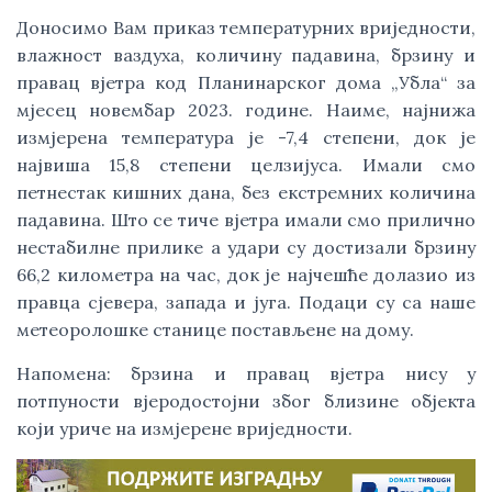
Доносимо Вам приказ температурних вриједности,
влажност ваздуха, количину падавина, брзину и
правац вјетра код Планинарског дома „Убла“ за
мјесец новембар 2023. године. Наиме, најнижа
измјерена температура је -7,4 степени, док је
највиша 15,8 степени целзијуса. Имали смо
петнестак кишних дана, без екстремних количина
падавина. Што се тиче вјетра имали смо прилично
нестабилне прилике а удари су достизали брзину
66,2 километра на час, док је најчешће долазио из
правца сјевера, запада и југа. Подаци су са наше
метеоролошке станице постављене на дому.
Напомена: брзина и правац вјетра нису у
потпуности вјеродостојни због близине објекта
који уриче на измјерене вриједности.