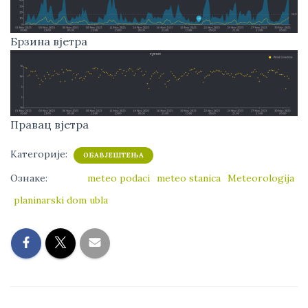
Брзина вјетра
Правац вјетра
Категорије:
ОБАВЈЕШТЕЊА
Ознаке:
meteo podaci
meteo stanica
Meteorologija
planinarski dom ubla