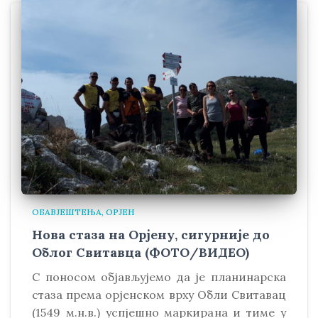
ОБАВЈЕШТЕЊА
ОРЈЕН
Нова стаза на Орјену, сигурније до
Облог Свитавца (ФОТО/ВИДЕО)
С поносом објављујемо да је планинарска
стаза према орјенском врху Обли Свитавaц
(1549 м.н.в.) успјешно маркирана и тиме у