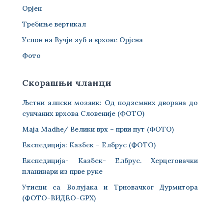
Орјен
Требиње вертикал
Успон на Вучји зуб и врхове Орјена
Фото
Скорашњи чланци
Љетни алпски мозаик: Од подземних дворана до
сунчаних врхова Словеније (ФОТО)
Maja Madhe/ Велики врх – први пут (ФОТО)
Експедиција: Казбек – Елбрус (ФОТО)
Експедиција- Казбек- Елбрус. Херцеговачки
планинари из прве руке
Утисци са Волујака и Трновачког Дурмитора
(ФОТО-ВИДЕО-GPX)