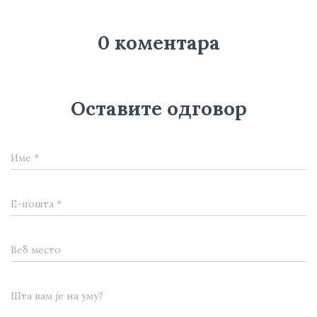
0 коментара
Оставите одговор
Име
*
Е-пошта
*
Веб место
Шта вам је на уму?