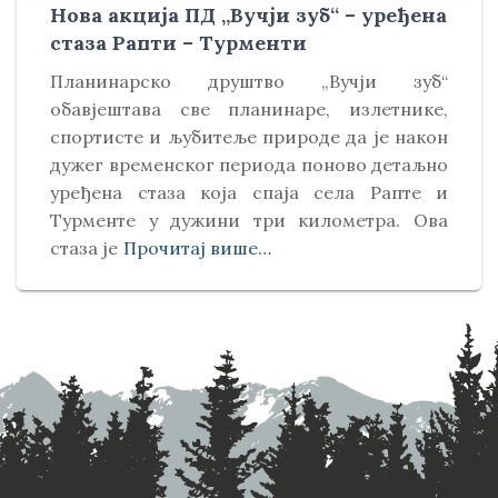
Нова акција ПД „Вучји зуб“ – уређена
стаза Рапти – Турменти
Планинарско друштво „Вучји зуб“
обавјештава све планинаре, излетнике,
спортисте и љубитеље природе да је након
дужег временског периода поново детаљно
уређена стаза која спаја села Рапте и
Турменте у дужини три километра. Ова
стаза је
Прочитај више…