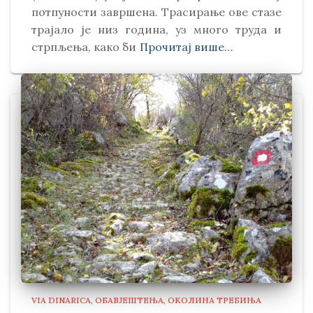
потпуности завршена. Трасирање ове стазе
трајало је низ година, уз много труда и
стрпљења, како би
Прочитај више…
VIA DINARICA
ОБАВЈЕШТЕЊА
ОКОЛИНА ТРЕБИЊА