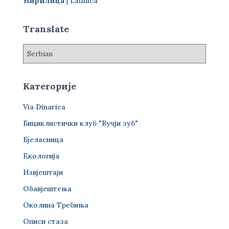
Ћирилица
|
Latinica
а
з
а
Translate
:
Категорије
Via Dinarica
Бициклистички клуб "Вучји зуб"
Бјеласница
Екологија
Извјештаји
Обавјештења
Околина Требиња
Описи стаза