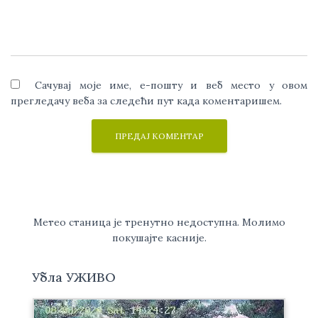
Сачувај моје име, е-пошту и веб место у овом
прегледачу веба за следећи пут када коментаришем.
Метео станица је тренутно недоступна. Молимо
покушајте касније.
Убла УЖИВО