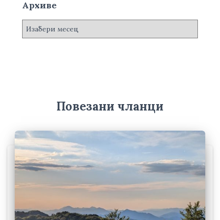
Архиве
А
р
х
и
в
е
Повезани чланци