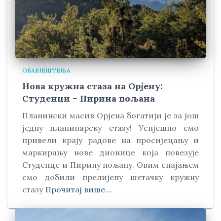
ОБАВЈЕШТЕЊА
Нова кружна стаза на Орјену:
Студенци – Пирина пољана
Планински масив Орјена богатији је за још
једну планинарску стазу! Успјешно смо
привели крају радове на просијецању и
маркирању нове дионице која повезује
Студенце и Пирину пољану. Овим спајањем
смо добили прелијепу шетачку кружну
стазу
Прочитај више…