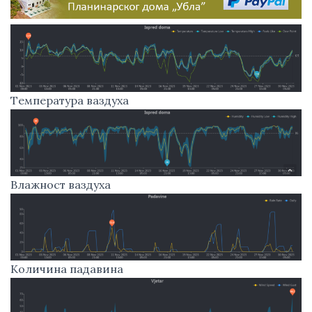
Tемпература ваздуха
Влажност ваздуха
Количина падавина