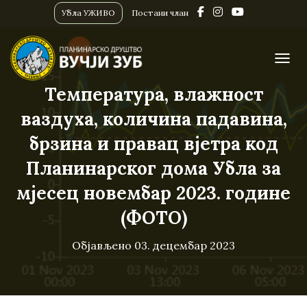
Убла УЖИВО
Постани члан
ПРИК
Температура, влажност
ваздуха, количина падавина,
брзина и правац вјетра код
Планинарског дома Убла за
мјесец новембар 2023. године
(ФОТО)
Објављено
03. децембар 2023