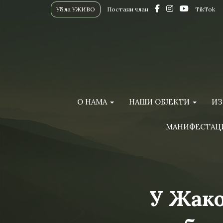
Убла УЖИВО
Постани члан
TikTok
О НАМА
НАШИ ОБЈЕКТИ
ИЗ
МАНИФЕСТАЦ
У Жако