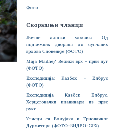
Фото
Скорашњи чланци
Љетни алпски мозаик: Од
подземних дворана до сунчаних
врхова Словеније (ФОТО)
Maja Madhe/ Велики врх – први пут
(ФОТО)
Експедиција: Казбек – Елбрус
(ФОТО)
Експедиција- Казбек- Елбрус.
Херцеговачки планинари из прве
руке
Утисци са Волујака и Трновачког
Дурмитора (ФОТО-ВИДЕО-GPX)