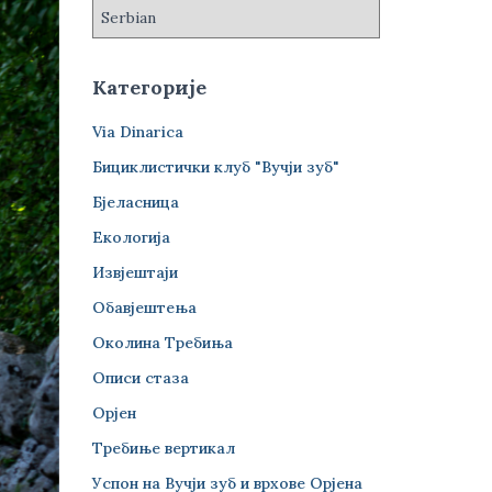
Категорије
Via Dinarica
Бициклистички клуб "Вучји зуб"
Бјеласница
Екологија
Извјештаји
Обавјештења
Околина Требиња
Описи стаза
Орјен
Требиње вертикал
Успон на Вучји зуб и врхове Орјена