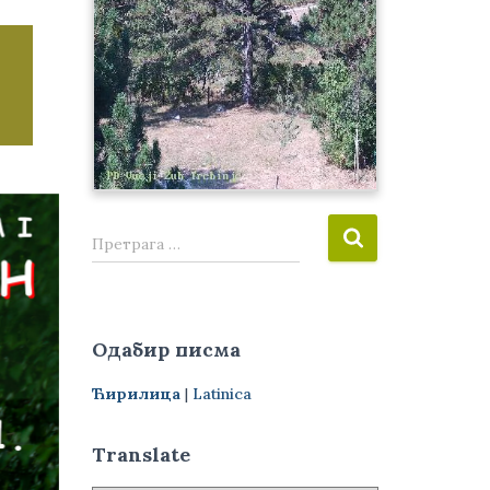
П
Претрага …
р
е
т
р
Одабир писма
а
г
Ћирилица
|
Latinica
а
з
а
Translate
: