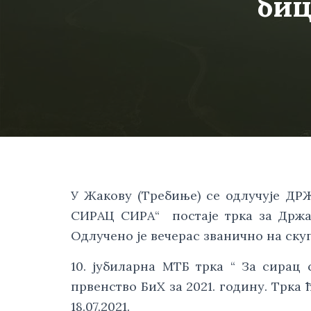
би
У Жакову (Требиње) се одлучује ДРЖА
СИРАЦ СИРА“  постаје трка за Држав
Одлучено је вечерас званично на ск
10. јубиларна МТБ трка “ За сирац 
првенство БиХ за 2021. годину. Трка ћ
18.07.2021.