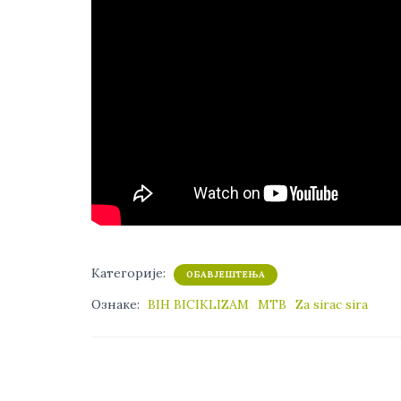
Категорије:
ОБАВЈЕШТЕЊА
Ознаке:
BIH BICIKLIZAM
MTB
Za sirac sira