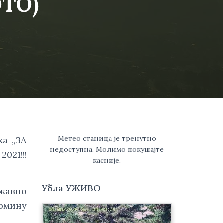
ТО)
Метео станица је тренутно
а „ЗА 
недоступна. Молимо покушајте
21!!! 
касније.
Убла УЖИВО
жавно 
рмину 