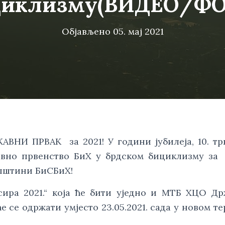
циклизму(ВИДЕО/ФО
Објављено
05. мај 2021
ВНИ ПРВАK  за 2021! У години јубилеја, 10. трк
но првенство БиХ у брдском бициклизму за  20
упштини БиСБиХ!
сира 2021.“ која ће бити уједно и МТБ XЦО Др
е се одржати умјесто 23.05.2021. сада у новом те