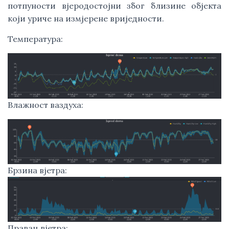
потпуности вјеродостојни због близине објекта
који уриче на измјерене вриједности.
Температура:
Влажност ваздуха:
Брзина вјетра:
Правац вјетра: