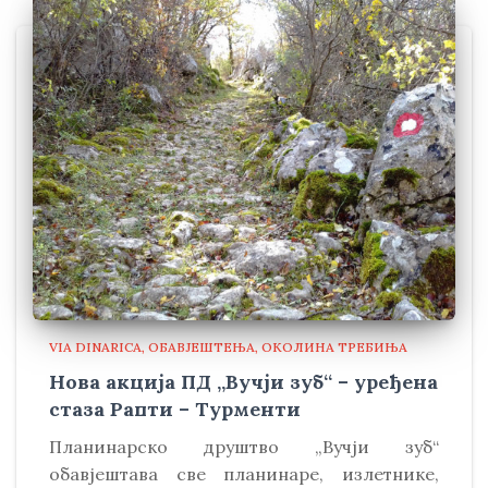
VIA DINARICA
ОБАВЈЕШТЕЊА
ОКОЛИНА ТРЕБИЊА
Нова акција ПД „Вучји зуб“ – уређена
стаза Рапти – Турменти
Планинарско друштво „Вучји зуб“
обавјештава све планинаре, излетнике,