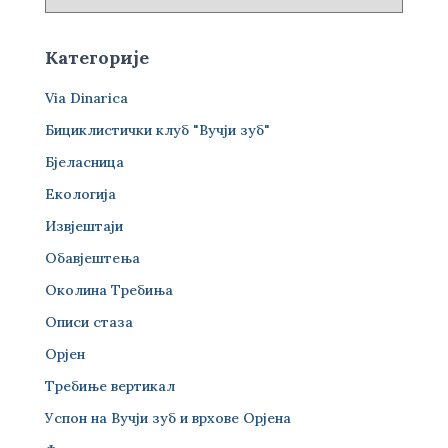
Категорије
Via Dinarica
Бициклистички клуб "Вучји зуб"
Бјеласница
Екологија
Извјештаји
Обавјештења
Околина Требиња
Описи стаза
Орјен
Требиње вертикал
Успон на Вучји зуб и врхове Орјена