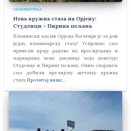
ОБАВЈЕШТЕЊА
Нова кружна стаза на Орјену:
Студенци – Пирина пољана
Планински масив Орјена богатији је за још
једну планинарску стазу! Успјешно смо
привели крају радове на просијецању и
маркирању нове дионице која повезује
Студенце и Пирину пољану. Овим спајањем
смо добили прелијепу шетачку кружну
стазу
Прочитај више…