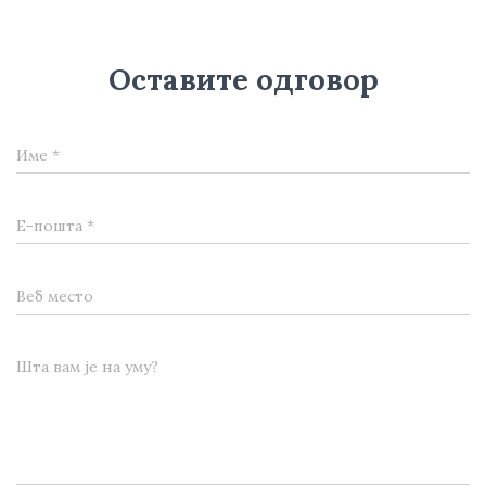
Оставите одговор
Име
*
Е-пошта
*
Веб место
Шта вам је на уму?