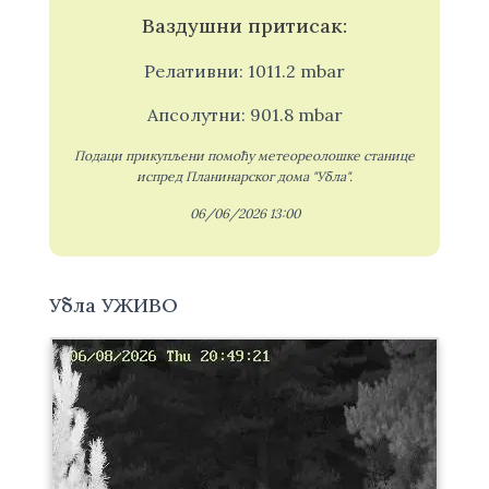
Ваздушни притисак:
Релативни: 1011.2 mbar
Апсолутни: 901.8 mbar
Подаци прикупљени помоћу метеореолошке станице
испред Планинарског дома "Убла".
06/06/2026 13:00
Убла УЖИВО