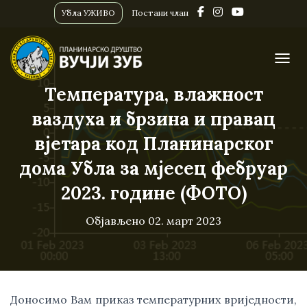
Убла УЖИВО
Постани члан
ПРИК
Температура, влажност
ваздуха и брзина и правац
вјетара код Планинарског
дома Убла за мјесец фебруар
2023. године (ФОТО)
Објављено
02. март 2023
Доносимо Вам приказ температурних вриједности,