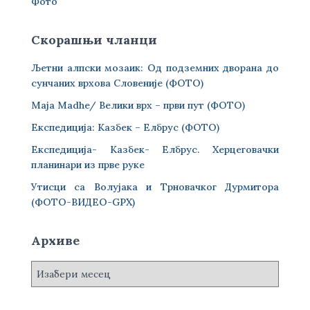
Фото
Скорашњи чланци
Љетни алпски мозаик: Од подземних дворана до
сунчаних врхова Словеније (ФОТО)
Maja Madhe/ Велики врх – први пут (ФОТО)
Експедиција: Казбек – Елбрус (ФОТО)
Експедиција- Казбек- Елбрус. Херцеговачки
планинари из прве руке
Утисци са Волујака и Трновачког Дурмитора
(ФОТО-ВИДЕО-GPX)
Архиве
А
р
х