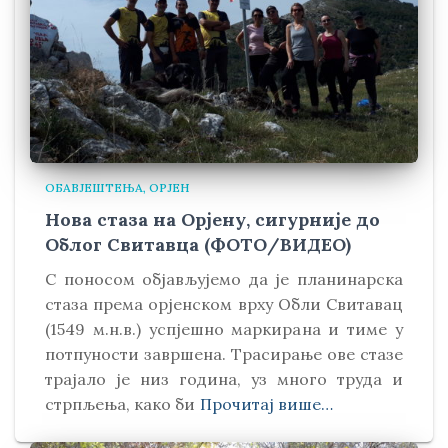
ОБАВЈЕШТЕЊА
ОРЈЕН
Нова стаза на Орјену, сигурније до
Облог Свитавца (ФОТО/ВИДЕО)
С поносом објављујемо да је планинарска
стаза према орјенском врху Обли Свитавaц
(1549 м.н.в.) успјешно маркирана и тиме у
потпуности завршена. Трасирање ове стазе
трајало је низ година, уз много труда и
стрпљења, како би
Прочитај више…