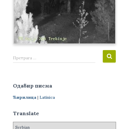
П
Претрага …
р
е
т
р
Одабир писма
а
г
Ћирилица
|
Latinica
а
з
а
Translate
: