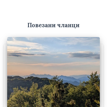
и
в
е
Повезани чланци