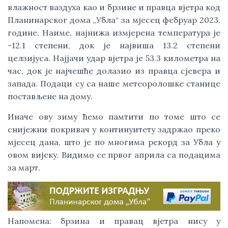
влажност ваздуха као и брзине и правца вјетра код
Планинарског дома „Убла“ за мјесец фебруар 2023.
године. Наиме, најнижа измјерена температура је
-12.1 степени, док је највиша 13.2 степени
целзијуса. Најјачи удар вјетра је 53.3 километра на
час, док је најчешће долазио из правца сјевера и
запада. Подаци су са наше метеоролошке станице
постављене на дому.
Иначе ову зиму ћемо памтити по томе што се
снијежни покривач у континуитету задржао преко
мјесец дана, што је по многима рекорд за Убла у
овом вијеку. Видимо се првог априла са подацима
за март.
Напомена: брзина и правац вјетра нису у