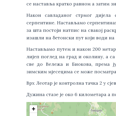
се наставља кратко равном а затим з
Након савладаног стрмог дијела 
серпентине. Настављамо серпентинама
за шта постоји натпис на свакој рас
изашли на бетонски пут који води на 
Настављамо путем и након 200 метара
лијеп поглед на град и околину, а са 
све до Вележа и Биокова, према ју
зимским мјесецима се може посматрат
Врх Леотар је контролна тачка 2 у сј
Дужина стазе је око 6 километара а п
+