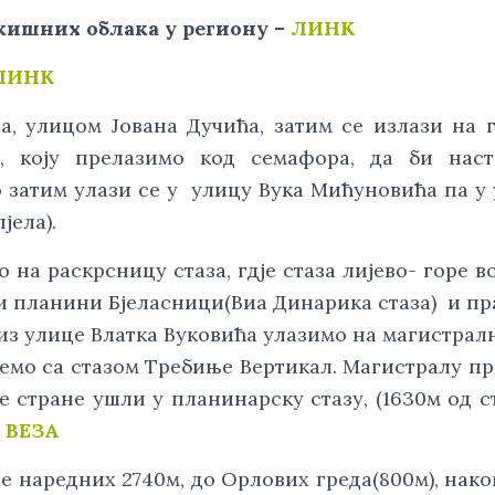
кишних облака у региону –
ЛИНК
ЛИНК
да, улицом Јована Дучића, затим се излази на 
, коју прелазимо код семафора, да би наст
о затим улази се у улицу Вука Мићуновића па у
јела).
 на раскрсницу стаза, гдје стаза лијево- горе в
и планини Бјеласници(Виа Динарика стаза) и пр
из улице Влатка Вуковића улазимо на магистрал
ајемо са стазом Требиње Вертикал. Магистралу п
е стране ушли у планинарску стазу, (1630м од ст
–
ВЕЗА
е наредних 2740м, до Орлових греда(800м), нако