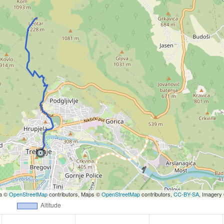
ta ©
OpenStreetMap
contributors, Maps ©
OpenStreetMap
contributors,
CC-BY-SA
, Imagery