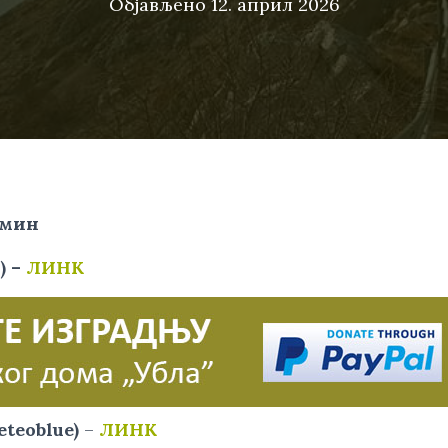
Објављено
12. април 2026
0мин
) –
ЛИНК
eteoblue)
–
ЛИНК