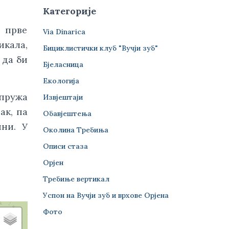
Категорије
 прве
Via Dinarica
икала,
Бициклистички клуб "Вучји зуб"
 да би
Бјеласница
Екологија
 пружа
Извјештаји
ак, па
Обавјештења
ини. У
Околина Требиња
Описи стаза
Орјен
Требиње вертикал
Успон на Вучји зуб и врхове Орјена
Фото