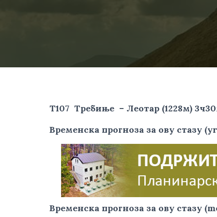
T107 Требиње – Леотар (1228м) 3ч3
Временска прогноза за ову стазу (yr
Временска прогноза за ову стазу (m