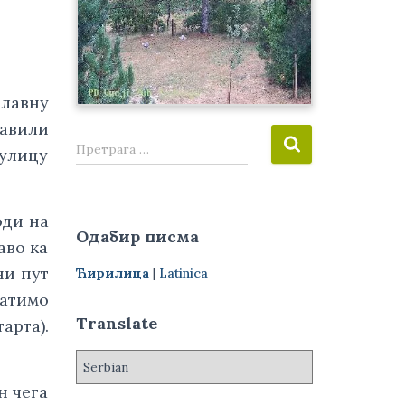
главну
авили
П
Претрага …
 улицу
р
е
т
оди на
р
Одабир писма
а
аво ка
г
ни пут
Ћирилица
|
Latinica
а
ратимо
з
а
Translate
арта).
:
н чега