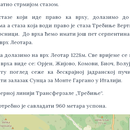
натно стрмијом стазом.
стазе који иде право ка врху, долазимо до
 а стаза која води право је стаза Требиње Верт
крсници. До врха ћемо имати још пет серпентина
врх Леотара.
 долазимо на врх Леотар 1228м. Све вријеме се
врха виде се: Орјен, Жијово, Комови, Биоч, Волуј
гу поглед сеже ка бескрајној јадранској пуч
и залазак Сунца за Монте Гаргано у Италији.
еверној линији Трансферзале „Требиње“.
отребно је савладати 960 метара успона.