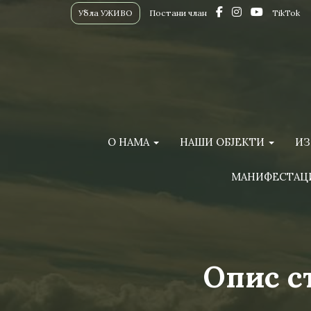
Убла УЖИВО
Постани члан
TikTok
О НАМА
НАШИ ОБЈЕКТИ
ИЗ
МАНИФЕСТАЦ
Опис с