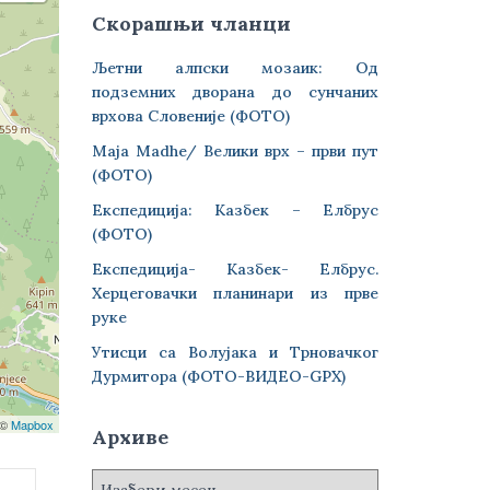
Скорашњи чланци
Љетни алпски мозаик: Од
подземних дворана до сунчаних
врхова Словеније (ФОТО)
Maja Madhe/ Велики врх – први пут
(ФОТО)
Експедиција: Казбек – Елбрус
(ФОТО)
Експедиција- Казбек- Елбрус.
Херцеговачки планинари из прве
руке
Утисци са Волујака и Трновачког
Дурмитора (ФОТО-ВИДЕО-GPX)
 ©
Mapbox
Архиве
А