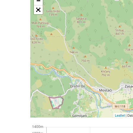
−
Leaflet
| Da