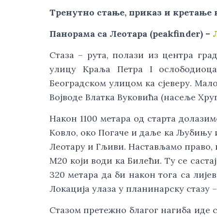
Тренутно стање, приказ и кретање 
Панорама са Леотара (peakfinder) –
Стаза – рута, полази из центра гра
улицу Краља Петра I ослободиоца
Београдском улицом ка сјеверу. Мал
Војводе Влатка Вуковића (насеље Хруп
Након 1100 метара од старта долазимо
Ковло, око Погаче и даље ка Љубињу 
Леотару и Гљиви. Настављамо право, 
М20 који води ка Билећи. Ту се саст
320 метара да би након тога са лијев
Локација улаза у планинарску стазу 
Стазом претежно благог нагиба иде с