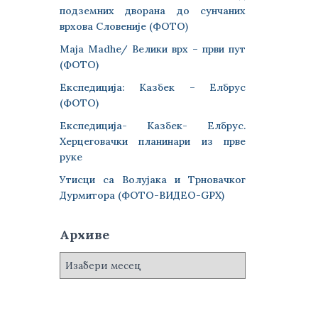
подземних дворана до сунчаних
врхова Словеније (ФОТО)
Maja Madhe/ Велики врх – први пут
(ФОТО)
Експедиција: Казбек – Елбрус
(ФОТО)
Експедиција- Казбек- Елбрус.
Херцеговачки планинари из прве
руке
Утисци са Волујака и Трновачког
Дурмитора (ФОТО-ВИДЕО-GPX)
Архиве
А
р
х
и