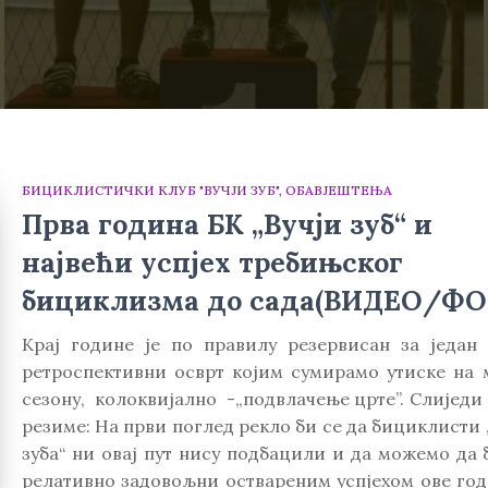
БИЦИКЛИСТИЧКИ КЛУБ "ВУЧЈИ ЗУБ"
ОБАВЈЕШТЕЊА
Прва година БК „Вучји зуб“ и
највећи успјех требињског
бициклизма до сада(ВИДЕО/ФО
Крај године је по правилу резервисан за један
ретроспективни осврт којим сумирамо утиске на 
сезону, колоквијално -„подвлачење црте”. Слиједи
резиме: На први поглед рекло би се да бициклисти 
зуба“ ни овај пут нису подбацили и да можемо да 
релативно задовољни оствареним успјехом ове год