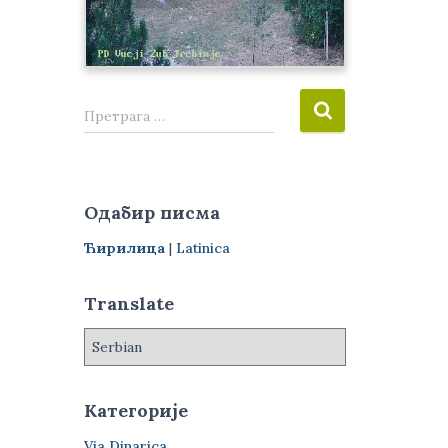
П
Претрага …
р
е
т
р
Одабир писма
а
г
Ћирилица
|
Latinica
а
з
Translate
а
:
Категорије
Via Dinarica