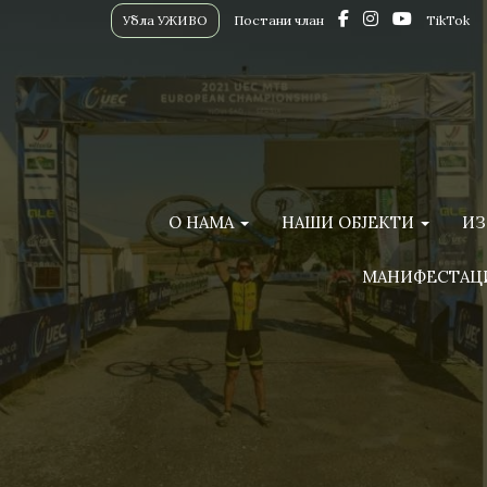
Убла УЖИВО
Постани члан
TikTok
О НАМА
НАШИ ОБЈЕКТИ
ИЗ
МАНИФЕСТАЦ