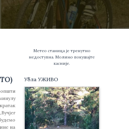
Метео станица је тренутно
недоступна. Молимо покушајте
касније.
ТО)
Убла УЖИВО
 општи
минулу
 кратак
„Вучјег
будемо
ине на