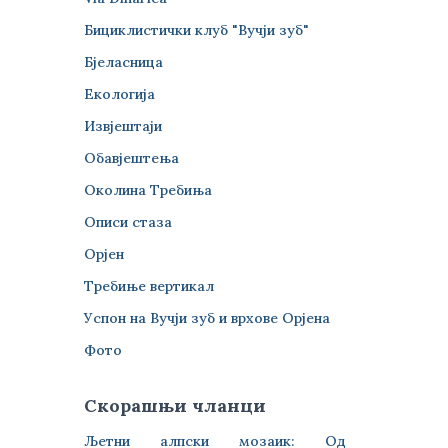
Бициклистички клуб "Вучји зуб"
Бјеласница
Екологија
Извјештаји
Обавјештења
Околина Требиња
Описи стаза
Орјен
Требиње вертикал
Успон на Вучји зуб и врхове Орјена
Фото
Скорашњи чланци
Љетни алпски мозаик: Од