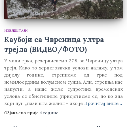
ИЗВЈЕШТАЈИ
Kаубоји са Чврсница ултра
трејла (ВИДЕО/ФОТО)
У мапи трка, резервисасмо 27.8. за Чврсницу ултра
трejл. Kако то херцеговачки услови налажу, у том
дијелу године, стреписмо од трке под
немилосрдним волуменом сунца. Али, стрепња нас
напусти, а наше жеље супротних временских
услова се обистинише (присјетисмо се, по ко зна
који пут „пази шта желиш – ако је
Прочитај више…
Објављено прије
4 године