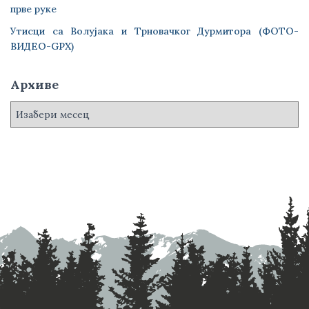
прве руке
Утисци са Волујака и Трновачког Дурмитора (ФОТО-
ВИДЕО-GPX)
Архиве
А
р
х
и
в
е