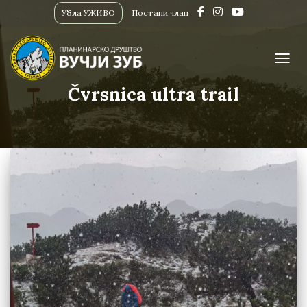
Убла УЖИВО
Постани члан
ПРИК
Čvrsnica ultra trail