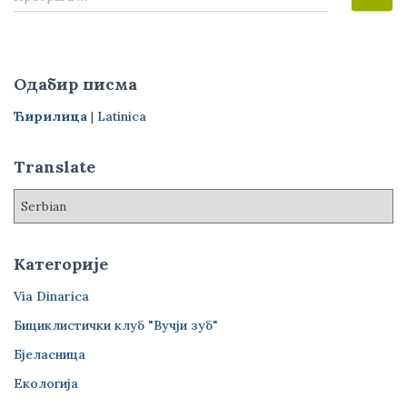
р
е
т
р
Одабир писма
а
г
Ћирилица
|
Latinica
а
з
Translate
а
:
Категорије
Via Dinarica
Бициклистички клуб "Вучји зуб"
Бјеласница
Екологија