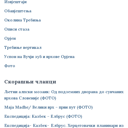
Извјештаји
Обавјештења
Околина Требиња
Описи стаза
Орјен
Требиње вертикал
Успон на Вучји зуб и врхове Орјена
Фото
Скорашњи чланци
Љетни алпски мозаик: Од подземних дворана до сунчаних
врхова Словеније (ФОТО)
Maja Madhe/ Велики врх – први пут (ФОТО)
Експедиција: Казбек – Елбрус (ФОТО)
Експедиција- Казбек- Елбрус. Херцеговачки планинари из