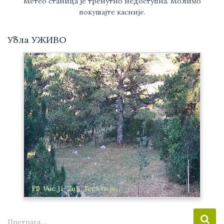
Метео станица је тренутно недоступна. Молимо
покушајте касније.
Убла УЖИВО
П
Претрага …