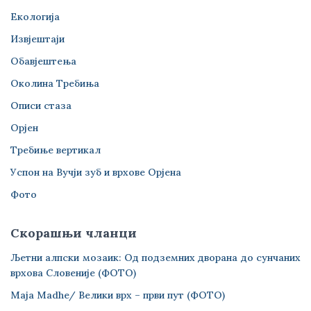
Екологија
Извјештаји
Обавјештења
Околина Требиња
Описи стаза
Орјен
Требиње вертикал
Успон на Вучји зуб и врхове Орјена
Фото
Скорашњи чланци
Љетни алпски мозаик: Од подземних дворана до сунчаних
врхова Словеније (ФОТО)
Maja Madhe/ Велики врх – први пут (ФОТО)