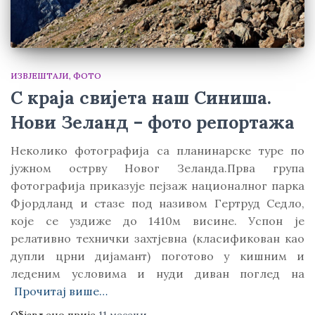
ИЗВЈЕШТАЈИ
ФОТО
С краја свијета наш Синиша.
Нови Зеланд – фото репортажа
Неколико фотографија са планинарске туре по
јужном острву Новог Зеланда.Прва група
фотографија приказује пејзаж националног парка
Фјордланд и стазе под називом Гертруд Седло,
које се уздиже до 1410м висине. Успон је
релативно технички захтјевна (класификован као
дупли црни дијамант) поготово у кишним и
леденим условима и нуди диван поглед на
Прочитај више…