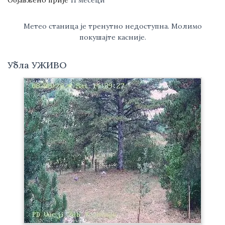
Објављено прије
11 месеци
Метео станица је тренутно недоступна. Молимо
покушајте касније.
Убла УЖИВО