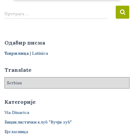
П
Претрага …
р
е
т
р
Одабир писма
а
г
Ћирилица
|
Latinica
а
з
Translate
а
:
Категорије
Via Dinarica
Бициклистички клуб "Вучји зуб"
Бјеласница