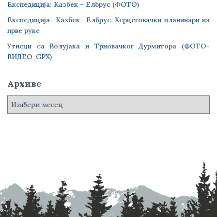
Експедиција: Казбек – Елбрус (ФОТО)
Експедиција- Казбек- Елбрус. Херцеговачки планинари из
прве руке
Утисци са Волујака и Трновачког Дурмитора (ФОТО-
ВИДЕО-GPX)
Архиве
А
р
х
и
в
е