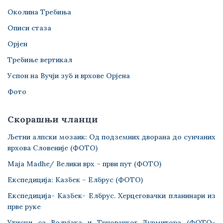
Околина Требиња
Описи стаза
Орјен
Требиње вертикал
Успон на Вучји зуб и врхове Орјена
Фото
Скорашњи чланци
Љетни алпски мозаик: Од подземних дворана до сунчаних
врхова Словеније (ФОТО)
Maja Madhe/ Велики врх – први пут (ФОТО)
Експедиција: Казбек – Елбрус (ФОТО)
Експедиција- Казбек- Елбрус. Херцеговачки планинари из
прве руке
Утисци са Волујака и Трновачког Дурмитора (ФОТО-