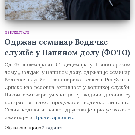
ИЗВЈЕШТАЈИ
Одржан семинар Водичке
службе у Папином долу (ФОТО)
Од 29. новембра до 01. децембра у Планинарском
дому „Волујак“ у Папином долу, одржан је семинар
Водичке службе Планинарског савеза Републике
Српске као редовна активност у водичкој служби.
Након семинара учесници тј. водичи добили су
потврде и тиме продужили водичке лиценце.
Седам водича из нашег друштва је присуствовало
семинару и
Прочитај више…
Објављено прије
2 године