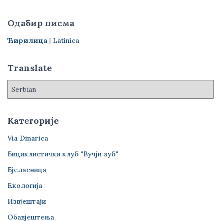
т
р
Одабир писма
а
г
Ћирилица
|
Latinica
а
з
Translate
а
:
Категорије
Via Dinarica
Бициклистички клуб "Вучји зуб"
Бјеласница
Екологија
Извјештаји
Обавјештења