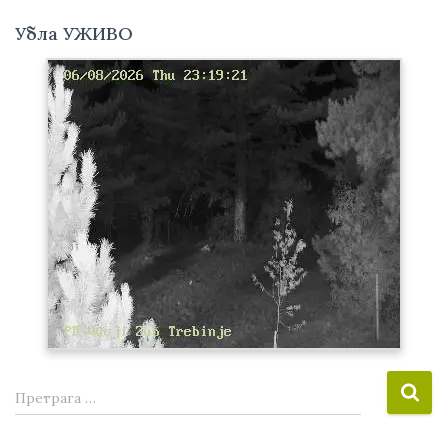
Убла УЖИВО
П
Претрага …
р
е