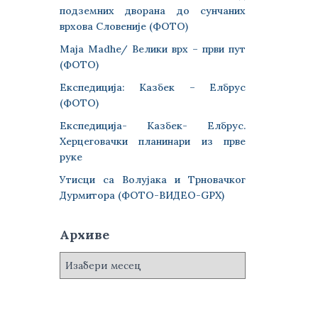
подземних дворана до сунчаних
врхова Словеније (ФОТО)
Maja Madhe/ Велики врх – први пут
(ФОТО)
Експедиција: Казбек – Елбрус
(ФОТО)
Експедиција- Казбек- Елбрус.
Херцеговачки планинари из прве
руке
Утисци са Волујака и Трновачког
Дурмитора (ФОТО-ВИДЕО-GPX)
Архиве
А
р
х
и