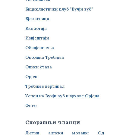
Бициклистички клуб "Вучји зуб"
Бјеласница
Екологија
Извјештаји
Обавјештења
Околина Требиња
Описи стаза
Орјен
Требиње вертикал
Успон на Вучји зуб и врхове Орјена
Фото
Скорашњи чланци
Љетни алпски мозаик: Од