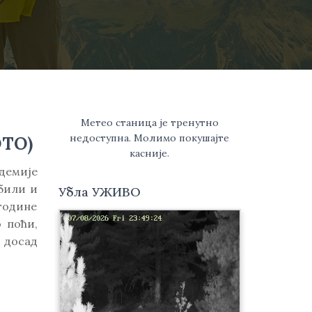
Метео станица је тренутно
недоступна. Молимо покушајте
ОТО)
касније.
демије
били и
Убла УЖИВО
године
 поћи,
о досад