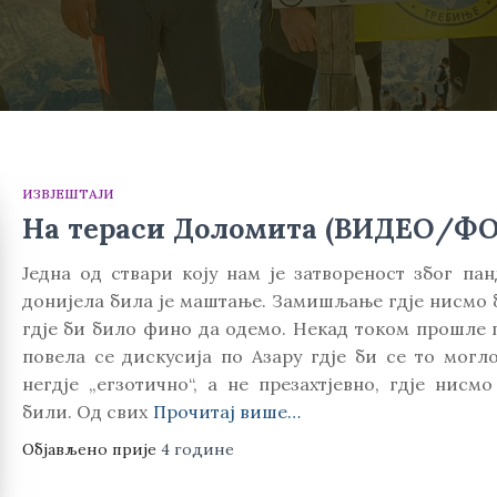
ИЗВЈЕШТАЈИ
На тераси Доломита (ВИДЕО/Ф
Једна од ствари коју нам је затвореност због пан
донијела била је маштање. Замишљање гдје нисмо 
гдје би било фино да одемо. Некад током прошле 
повела се дискусија по Азару гдје би се то могло
негдје „егзотично“, а не презахтјевно, гдје нисм
били. Од свих
Прочитај више…
Објављено прије
4 године