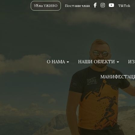
Убла УЖИВО
Постани члан
TikTok
О НАМА
НАШИ ОБЈЕКТИ
ИЗ
МАНИФЕСТАЦ