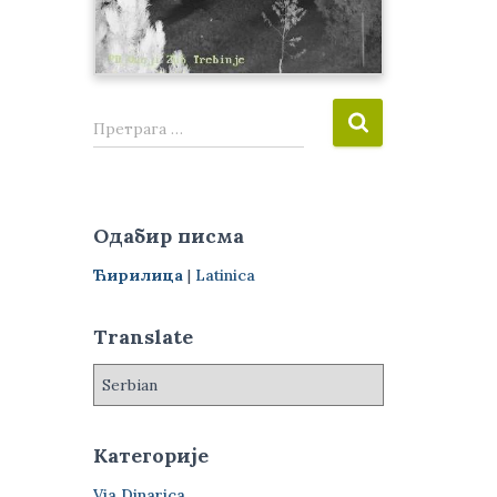
П
Претрага …
р
е
т
р
Одабир писма
а
г
Ћирилица
|
Latinica
а
з
Translate
а
:
Категорије
Via Dinarica