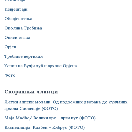
Извјештаји
Обавјештења
Околина Требиња
Описи стаза
Орјен
Требиње вертикал
Успон на Вучји зуб и врхове Орјена
Фото
Скорашњи чланци
Љетни алпски мозаик: Од подземних дворана до сунчаних
врхова Словеније (ФОТО)
Maja Madhe/ Велики врх – први пут (ФОТО)
Експедиција: Казбек – Елбрус (ФОТО)