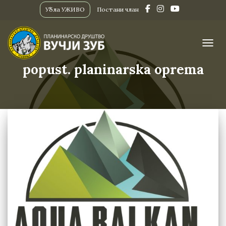
Убла УЖИВО
Постани члан
ПРИК
popust. planinarska oprema