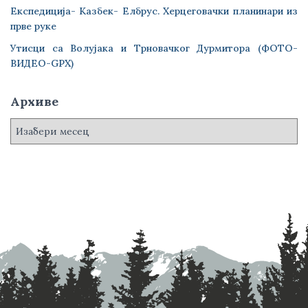
Експедиција- Казбек- Елбрус. Херцеговачки планинари из
прве руке
Утисци са Волујака и Трновачког Дурмитора (ФОТО-
ВИДЕО-GPX)
Архиве
А
р
х
и
в
е