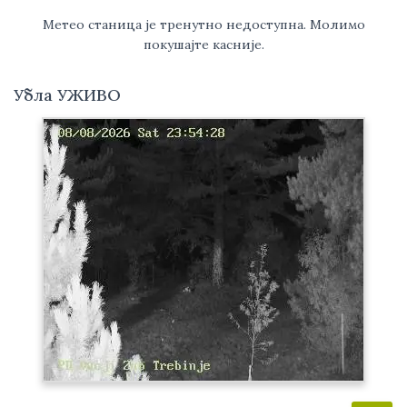
Метео станица је тренутно недоступна. Молимо
покушајте касније.
Убла УЖИВО