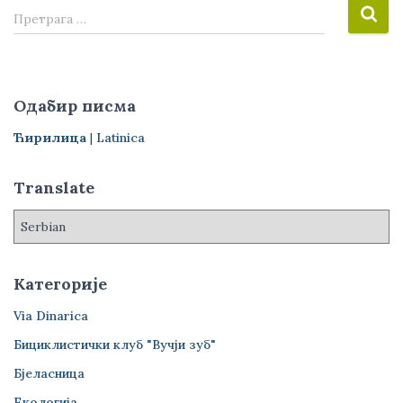
П
Претрага …
р
е
т
р
Одабир писма
а
г
Ћирилица
|
Latinica
а
з
Translate
а
:
Категорије
Via Dinarica
Бициклистички клуб "Вучји зуб"
Бјеласница
Екологија