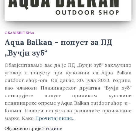
ОБАВЈЕШТЕЊА
Aqua Balkan – попуст за ПД
„Вучји зуб“
Обавјештавамо вас да је ПД „Вучји зуб“ закључило
уговор о попусту при куповини са Aqua Balkan
outdoor shop-оm. Од данас, 20. јула 2023. године,
као чланови Планинарског друштва “Вучји зуб”
остварујете попуст приликом куповине
планинарске опреме у Aqua Balkan outdoor shop-u –
Коњиц. Износи попуста за различите производне
марке: Kако
Прочитај више…
Објављено прије
3 године