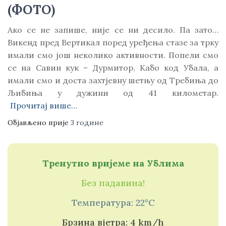
(ФОТО)
Ако се не запише, није се ни десило. Па зато…
Викенд пред Вертикал поред уређења стазе за трку
имали смо још неколико активности. Попели смо
се на Савин кук – Дурмитор, Кабо код Убала, а
имали смо и доста захтјевну шетњу од Требиња до
Љибиња у дужини од 41 километар.
Прочитај више…
Објављено прије
3 године
Тренутно вријеме на Ублима
Без падавина!
Температура: 22°C
Брзина вјетра: 4 km/h