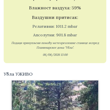
Влажност ваздуха: 59%
Ваздушни притисак:
Релативни: 1011.2 mbar
Апсолутни: 901.8 mbar
Подаци прикупљени помоћу метеореолошке станице испред
Планинарског дома "Убла".
06/06/2026 13:00
Убла УЖИВО