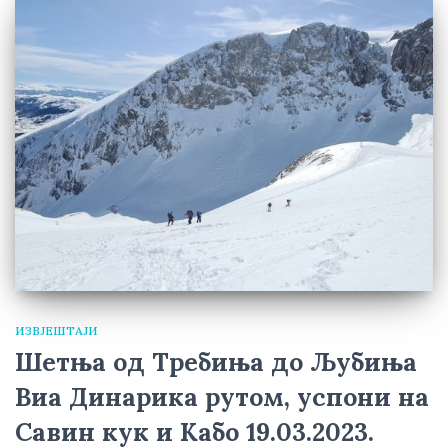
ИЗВЈЕШТАЈИ
Шетња од Требиња до Љубиња
Виа Динарика рутом, успони на
Савин кук и Кабо 19.03.2023.