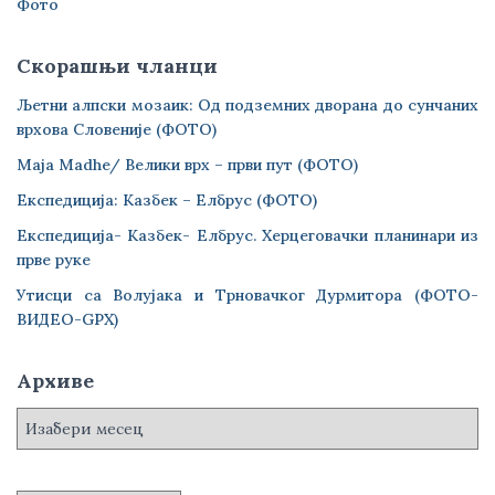
Фото
Скорашњи чланци
Љетни алпски мозаик: Од подземних дворана до сунчаних
врхова Словеније (ФОТО)
Maja Madhe/ Велики врх – први пут (ФОТО)
Експедиција: Казбек – Елбрус (ФОТО)
Експедиција- Казбек- Елбрус. Херцеговачки планинари из
прве руке
Утисци са Волујака и Трновачког Дурмитора (ФОТО-
ВИДЕО-GPX)
Архиве
А
р
х
и