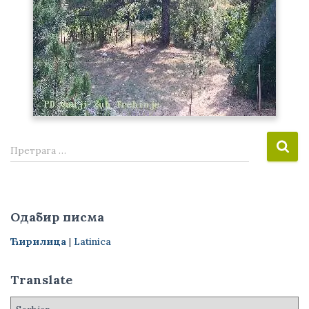
П
Претрага …
р
е
т
р
Одабир писма
а
г
Ћирилица
|
Latinica
а
з
Translate
а
: