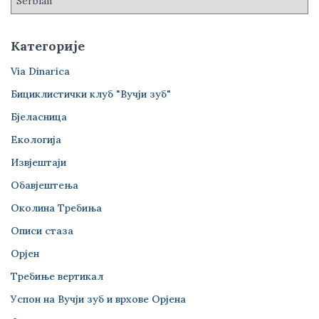
Категорије
Via Dinarica
Бициклистички клуб "Вучји зуб"
Бјеласница
Екологија
Извјештаји
Обавјештења
Околина Требиња
Описи стаза
Орјен
Требиње вертикал
Успон на Вучји зуб и врхове Орјена