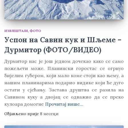
ИЗВЈЕШТАЈИ
ФОТО
Успон на Савин кук и Шљеме –
Дурмитор (ФОТО/ВИДЕО)
Дурмитор нас је још једном дочекао како се само
пожељети може. Планински горостас се огрнуо
бијелим губером, који мало коме стоји као њему, а
нашим планинарима подарио видике који ће дуго
остати у сјећању. Застава друштва се разила на
Савином куку а двојац се одважио да се преко
кулоара домогне
Прочитај више…
Објављено прије
8 месеци