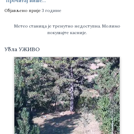
Прочитај више…
Објављено прије
3 године
Метео станица је тренутно недоступна. Молимо
покушајте касније.
Убла УЖИВО