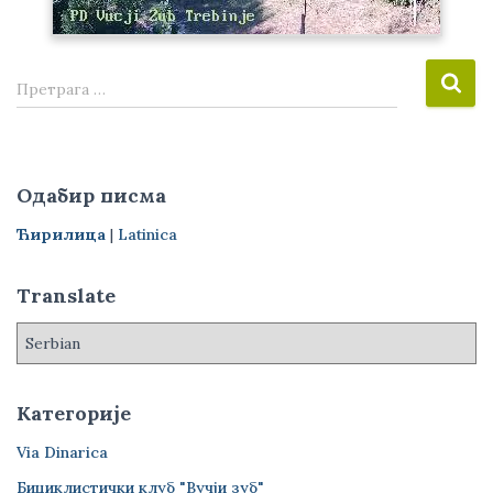
П
Претрага …
р
е
т
р
Одабир писма
а
г
Ћирилица
|
Latinica
а
з
Translate
а
:
Категорије
Via Dinarica
Бициклистички клуб "Вучји зуб"