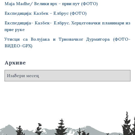
Maja Madhe/ Велики врх – први пут (ФОТО)
Експедиција: Казбек – Елбрус (ФОТО)
Експедиција- Казбек- Елбрус. Херцеговачки планинари из
прве руке
Утисци са Волујака и Трновачког Дурмитора (ФОТО-
ВИДЕО-GPX)
Архиве
А
р
х
и
в
е