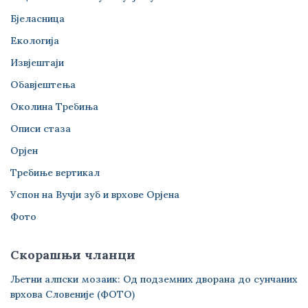
Бјеласница
Екологија
Извјештаји
Обавјештења
Околина Требиња
Описи стаза
Орјен
Требиње вертикал
Успон на Вучји зуб и врхове Орјена
Фото
Скорашњи чланци
Љетни алпски мозаик: Од подземних дворана до сунчаних
врхова Словеније (ФОТО)