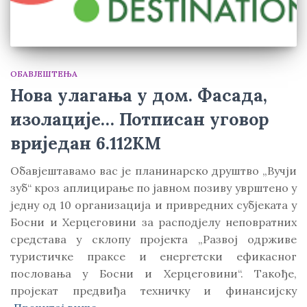
ОБАВЈЕШТЕЊА
Нова улагања у дом. Фасада,
изолације… Потписан уговор
вриједан 6.112КМ
Обавјештавамо вас је планинарско друштво „Вучји
зуб“ кроз аплицирање по јавном позиву уврштено у
једну од 10 организација и привредних субјеката у
Босни и Херцеговини за расподјелу неповратних
средстава у склопу пројекта „Развој одрживе
туристичке праксе и енергетски ефикасног
пословања у Босни и Херцеговини“. Такође,
пројекат предвиђа техничку и финансијску