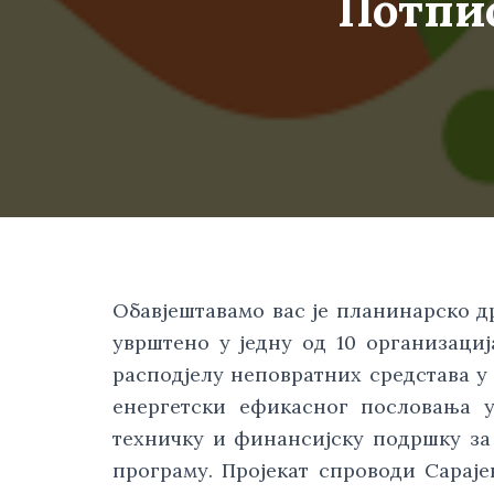
Потпис
Обавјештавамо вас је планинарско д
уврштено у једну од 10 организаци
расподјелу неповратних средстава у 
енергетски ефикасног пословања у
техничку и финансијску подршку з
програму. Пројекат спроводи Сараје