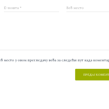
Е-пошта
*
Веб место
веб место у овом прегледачу веба за следећи пут када комент