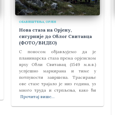
ОБАВЈЕШТЕЊА
ОРЈЕН
Нова стаза на Орјену,
сигурније до Облог Свитавца
(ФОТО/ВИДЕО)
С поносом објављујемо да је
планинарска стаза према орјенском
врху Обли Свитавaц (1549 м.н.в.)
успјешно маркирана и тиме у
потпуности завршена. Трасирање
ове стазе трајало је низ година, уз
много труда и стрпљења, како би
Прочитај више…