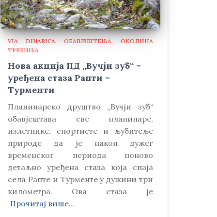
VIA DINARICA
ОБАВЈЕШТЕЊА
ОКОЛИНА
ТРЕБИЊА
Нова акција ПД „Вучји зуб“ –
уређена стаза Рапти –
Турменти
Планинарско друштво „Вучји зуб“
обавјештава све планинаре,
излетнике, спортисте и љубитеље
природе да је након дужег
временског периода поново
детаљно уређена стаза која спаја
села Рапте и Турменте у дужини три
километра. Ова стаза је
Прочитај више…