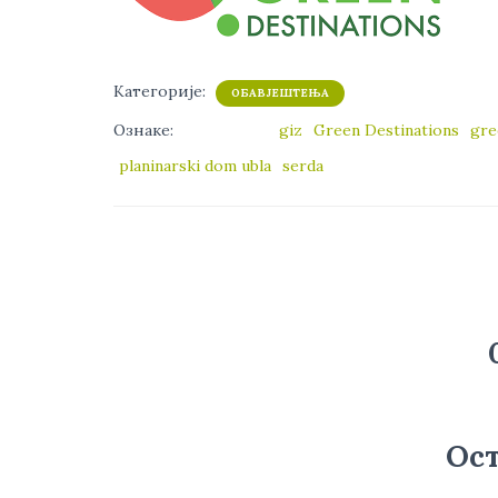
Категорије:
ОБАВЈЕШТЕЊА
Ознаке:
giz
Green Destinations
gre
planinarski dom ubla
serda
Ост