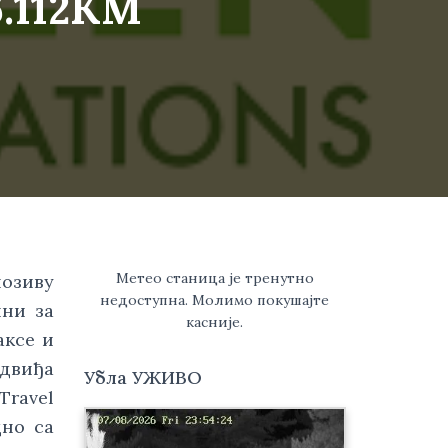
6.112КМ
Метео станица је тренутно
позиву
недоступна. Молимо покушајте
ини за
касније.
аксе и
едвиђа
Убла УЖИВО
Travel
дно са