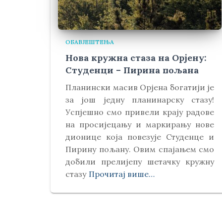
ОБАВЈЕШТЕЊА
Нова кружна стаза на Орјену:
Студенци – Пирина пољана
Планински масив Орјена богатији је
за још једну планинарску стазу!
Успјешно смо привели крају радове
на просијецању и маркирању нове
дионице која повезује Студенце и
Пирину пољану. Овим спајањем смо
добили прелијепу шетачку кружну
стазу
Прочитај више…