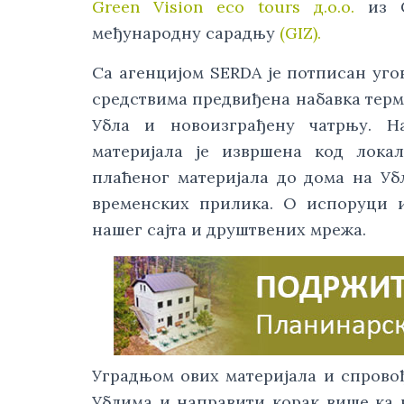
Green Vision eco tours д.о.о.
из С
међународну сарадњу
(GIZ).
Са агенцијом SERDA је потписан угов
средствима предвиђена набавка терм
Убла и новоизграђену чатрњу. Н
материјала је извршена код лок
плаћеног материјала до дома на Уб
временских прилика. О испоруци и
нашег сајта и друштвених мрежа.
Уградњом ових материјала и спрово
Ублима и направити корак више ка 