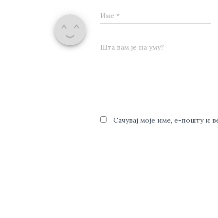
Име
*
Шта вам је на уму?
Сачувај моје име, е-пошту и 