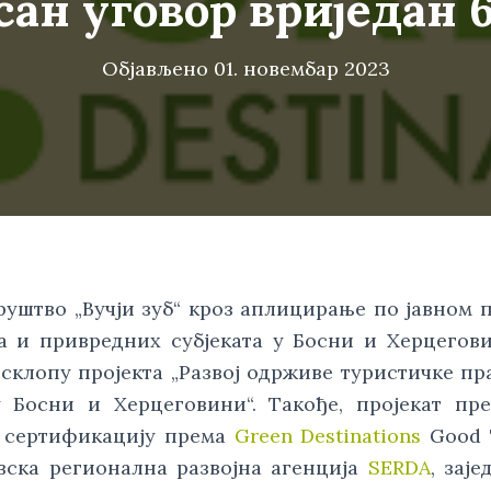
ан уговор вриједан 
Објављено
01. новембар 2023
руштво „Вучји зуб“ кроз аплицирање по јавном 
ја и привредних субјеката у Босни и Херцегов
склопу пројекта „Развој одрживе туристичке пр
 Босни и Херцеговини“. Такође, пројекат пр
а сертификацију према
Green Destinations
Good 
вска регионална развојна агенција
SERDA
, заје