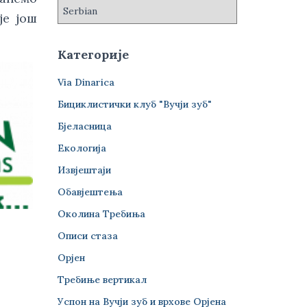
је још
Категорије
Via Dinarica
Бициклистички клуб "Вучји зуб"
Бјеласница
Екологија
Извјештаји
Обавјештења
Околина Требиња
Описи стаза
Орјен
Требиње вертикал
Успон на Вучји зуб и врхове Орјена