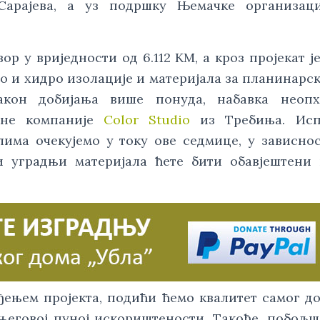
арајева, а уз подршку Њемачке организаци
ор у вриједности од 6.112 КМ, а кроз пројекат ј
о и хидро изолације и материјала за планинарс
акон добијања више понуда, набавка неопх
алне компаније
Color Studio
из Требиња. Исп
лима очекујемо у току ове седмице, у зависно
 уградњи материјала ћете бити обавјештени 
ђењем пројекта, подићи ћемо квалитет самог д
његовој пуној искориштености. Такође, побољ