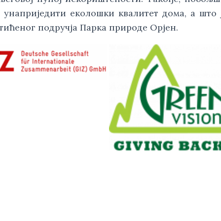
 унаприједити еколошки квалитет дома, а што 
тићеног подручја Парка природе Орјен.