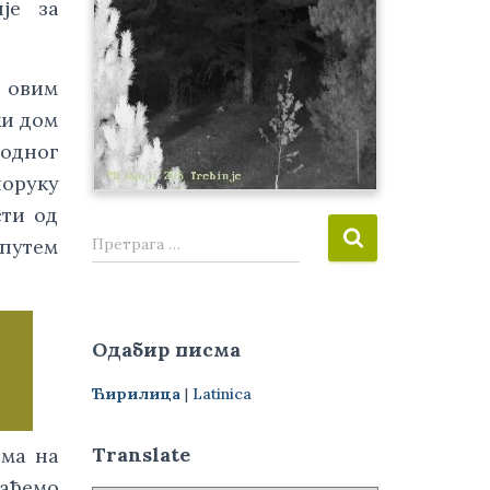
је за
е овим
ки дом
одног
оруку
сти од
П
Претрага …
путем
р
е
т
р
Одабир писма
а
г
Ћирилица
|
Latinica
а
з
а
Translate
ома на
:
шаћемо