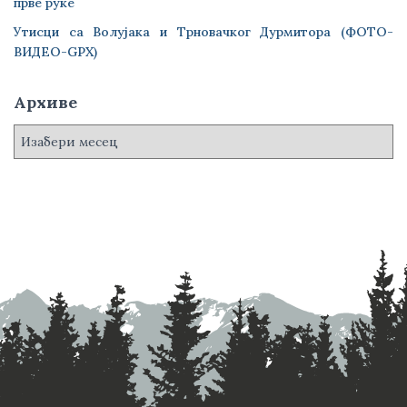
прве руке
Утисци са Волујака и Трновачког Дурмитора (ФОТО-
ВИДЕО-GPX)
Архиве
А
р
х
и
в
е