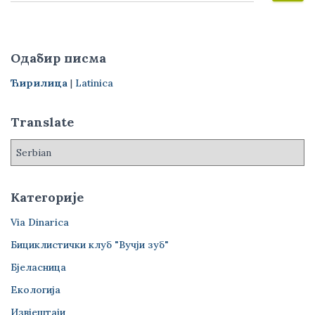
р
е
т
р
Одабир писма
а
г
Ћирилица
|
Latinica
а
з
Translate
а
:
Категорије
Via Dinarica
Бициклистички клуб "Вучји зуб"
Бјеласница
Екологија
Извјештаји