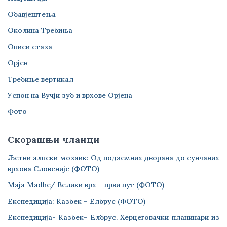
Обавјештења
Околина Требиња
Описи стаза
Орјен
Требиње вертикал
Успон на Вучји зуб и врхове Орјена
Фото
Скорашњи чланци
Љетни алпски мозаик: Од подземних дворана до сунчаних
врхова Словеније (ФОТО)
Maja Madhe/ Велики врх – први пут (ФОТО)
Експедиција: Казбек – Елбрус (ФОТО)
Експедиција- Казбек- Елбрус. Херцеговачки планинари из