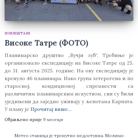
ИЗВЈЕШТАЈИ
Високе Татре (ФОТО)
Планинарско друштво „Вучји зуб“, Требиње је
организовало експедицију на Високе Татре од 25.
до 31. августа 2025. године. На ову експедицију је
кренуло 46 планинара. Иако група хетерогена и по
старосној, кондиционој спремности са
различитим планинарским искуством, сви су били
уједињени да заједно уживају у љепотама Карпата.
У плану је
Прочитај више…
Објављено прије
9 месеци
Метео станица је тренутно недоступна. Молимо