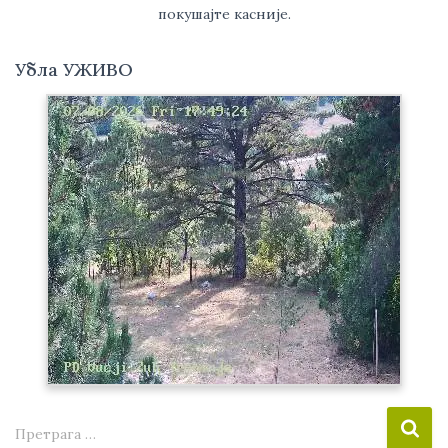
покушајте касније.
Убла УЖИВО
П
Претрага …