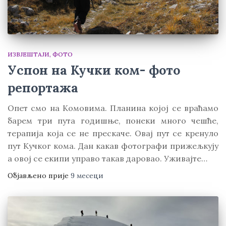
ИЗВЈЕШТАЈИ
ФОТО
Успон на Кучки ком- фото
репортажа
Опет смо на Комовима. Планина којој се враћамо
барем три пута годишње, понеки много чешће,
терапија која се не прескаче. Овај пут се кренуло
пут Кучког кома. Дан какав фотографи прижељкују
а овој се екипи управо такав даровао. Уживајте…
Објављено прије
9 месеци