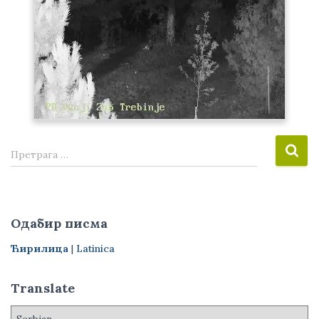
П
Претрага …
р
е
т
р
Одабир писма
а
г
Ћирилица
|
Latinica
а
з
Translate
а
: