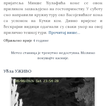
пријатеља Микше Ћулафића коме се овом
приликом захваљујемо на гостопримству. У суботу
смо направили кружну туру око Васојевићког кома
са успоном на Кучки ком. Дивно вријеме и
бескрајни видици одагнали су сваки умор на овој
прилично тешкој тури.
Прочитај више…
Објављено прије
4 године
Метео станица је тренутно недоступна. Молимо
покушајте касније.
Убла УЖИВО