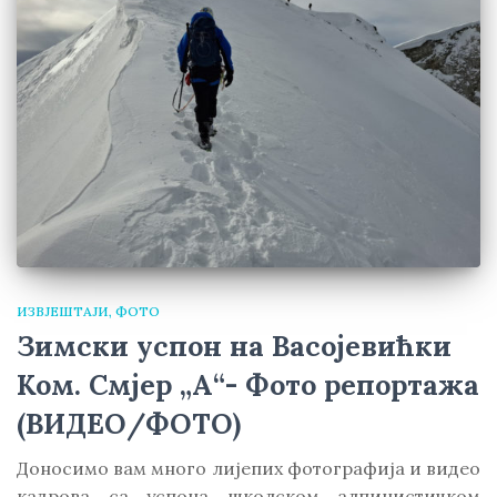
ИЗВЈЕШТАЈИ
ФОТО
Зимски успон на Васојевићки
Ком. Смјер „А“- Фото репортажа
(ВИДЕО/ФОТО)
Доносимо вам много лијепих фотографија и видео
кадрова са успона школском алпинистичком