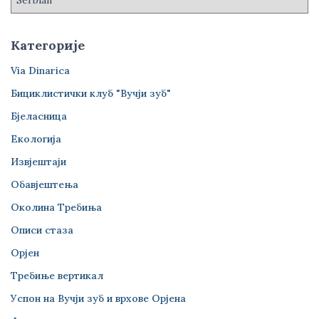
Категорије
Via Dinarica
Бициклистички клуб "Вучји зуб"
Бјеласница
Екологија
Извјештаји
Обавјештења
Околина Требиња
Описи стаза
Орјен
Требиње вертикал
Успон на Вучји зуб и врхове Орјена