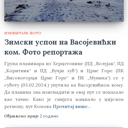
ИЗВЈЕШТАЈИ
ФОТО
Зимски успон на Васојевићки
ком. Фото репортажа
Група планинара из Херцеговине (ПД „Волујак“, ПД
„Коритник“ и ПД „Вучји зуб“) и Црне Горе (ПК
„Високогорци Црне Горе“ и ПК „Муника“) се у
суботу (03.02.2024.) упутила ка Васојевићком кому.
Да планина зна изненадити и овај пут се показало
као тачно. Како је снијега мањкало у цијелом
региону, пут Комова
Прочитај више…
Објављено прије
2 године