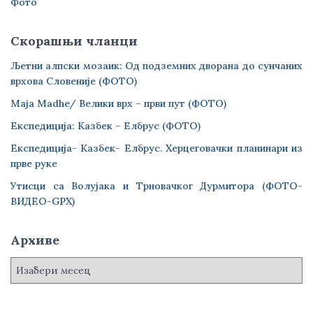
Фото
Скорашњи чланци
Љетни алпски мозаик: Од подземних дворана до сунчаних
врхова Словеније (ФОТО)
Maja Madhe/ Велики врх – први пут (ФОТО)
Експедиција: Казбек – Елбрус (ФОТО)
Експедиција- Казбек- Елбрус. Херцеговачки планинари из
прве руке
Утисци са Волујака и Трновачког Дурмитора (ФОТО-
ВИДЕО-GPX)
Архиве
А
р
х
и