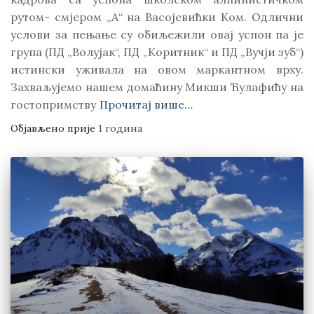
рутом- смјером „А“ на Васојевићки Ком. Одлични
услови за пењање су обиљежили овај успон па је
група (ПД „Волујак“, ПД „Коритник“ и ПД „Вучји зуб“)
истински уживала на овом маркантном врху.
Захваљујемо нашем домаћину Микши Ћулафићу на
гостопримству
Прочитај више…
Објављено прије
1 година