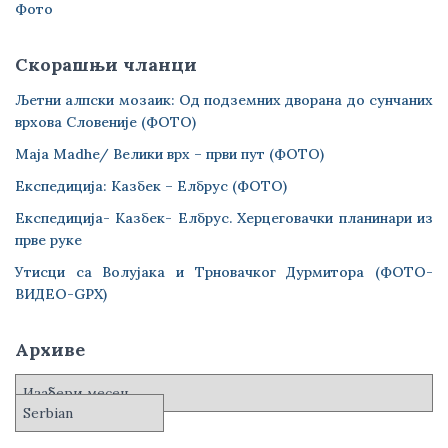
Фото
Скорашњи чланци
Љетни алпски мозаик: Од подземних дворана до сунчаних
врхова Словеније (ФОТО)
Maja Madhe/ Велики врх – први пут (ФОТО)
Експедиција: Казбек – Елбрус (ФОТО)
Експедиција- Казбек- Елбрус. Херцеговачки планинари из
прве руке
Утисци са Волујака и Трновачког Дурмитора (ФОТО-
ВИДЕО-GPX)
Архиве
А
р
х