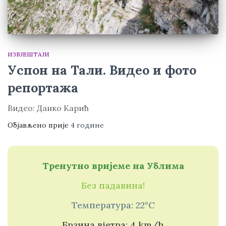
ИЗВЈЕШТАЈИ
Успон на Тали. Видео и фото
репортажа
Видео: Данко Карић
Објављено прије
4 године
Тренутно вријеме на Ублима
Без падавина!
Температура: 22°C
Брзина вјетра: 4 km/h