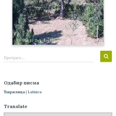
П
Претрага …
р
е
т
р
Одабир писма
а
г
Ћирилица
|
Latinica
а
з
Translate
а
: