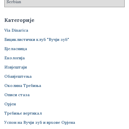
Категорије
Via Dinarica
Бициклистички клуб "Вучји зуб"
Бјеласница
Екологија
Извјештаји
Обавјештења
Околина Требиња
Описи стаза
Орјен
Требиње вертикал
Успон на Вучји зуб и врхове Орјена