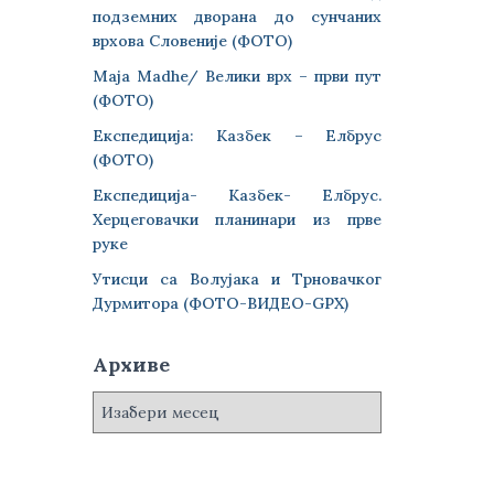
подземних дворана до сунчаних
врхова Словеније (ФОТО)
Maja Madhe/ Велики врх – први пут
(ФОТО)
Експедиција: Казбек – Елбрус
(ФОТО)
Експедиција- Казбек- Елбрус.
Херцеговачки планинари из прве
руке
Утисци са Волујака и Трновачког
Дурмитора (ФОТО-ВИДЕО-GPX)
Архиве
А
р
х
и