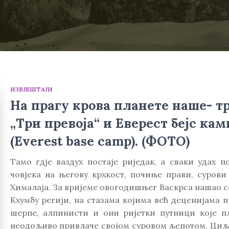
ИЗВЈЕШТАЈИ
На прагу крова планете наше- т
„Три превоја“ и Еверест бејс кам
(Everest base camp). (ФОТО)
Тамо гдје ваздух постаје риједак, а сваки удах п
човјека на његову крхкост, почиње прави, сурови 
Хималаја. За вријеме овогодишњег Васкрса нашао с
Кхумбу регији, на стазама којима већ деценијама 
шерпе, алпинисти и они ријетки путници које п
неодољиво привлаче својом суровом љепотом. Циљ 