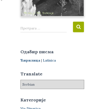
П
Претрага …
р
е
т
р
Одабир писма
а
г
Ћирилица
|
Latinica
а
з
Translate
а
:
Категорије
Via Dinarica