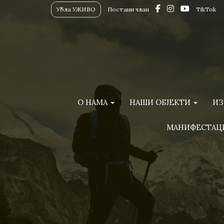
Убла УЖИВО
Постани члан
TikTok
О НАМА
НАШИ ОБЈЕКТИ
ИЗ
МАНИФЕСТАЦ