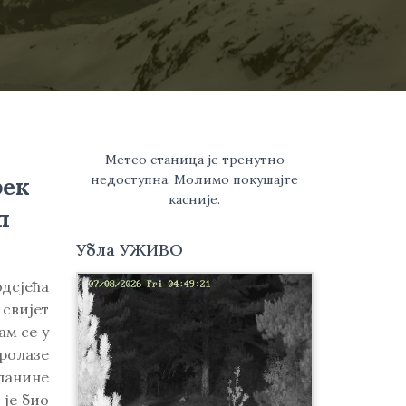
Метео станица је тренутно
недоступна. Молимо покушајте
рек
касније.
п
Убла УЖИВО
одсјећа
свијет
ам се у
пролазе
ланине
је био