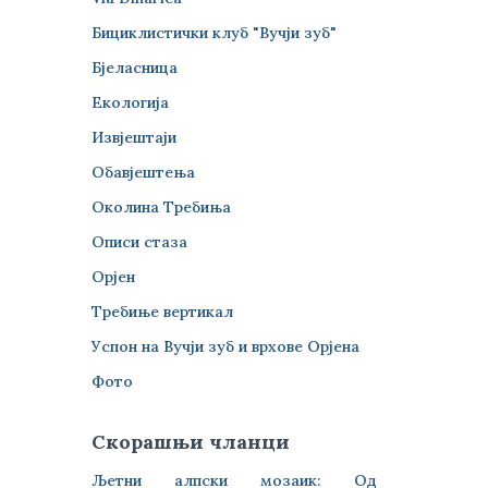
Бициклистички клуб "Вучји зуб"
Бјеласница
Екологија
Извјештаји
Обавјештења
Околина Требиња
Описи стаза
Орјен
Требиње вертикал
Успон на Вучји зуб и врхове Орјена
Фото
Скорашњи чланци
Љетни алпски мозаик: Од