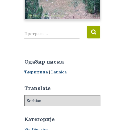
П
Претрага …
р
е
т
р
Одабир писма
а
г
Ћирилица
|
Latinica
а
з
Translate
а
:
Категорије
Via Dinarica