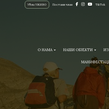
Убла УЖИВО
Постани члан
TikTok
О НАМА
НАШИ ОБЈЕКТИ
ИЗ
МАНИФЕСТАЦ