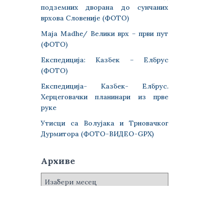
подземних дворана до сунчаних
врхова Словеније (ФОТО)
Maja Madhe/ Велики врх – први пут
(ФОТО)
Експедиција: Казбек – Елбрус
(ФОТО)
Експедиција- Казбек- Елбрус.
Херцеговачки планинари из прве
руке
Утисци са Волујака и Трновачког
Дурмитора (ФОТО-ВИДЕО-GPX)
Архиве
А
р
х
и