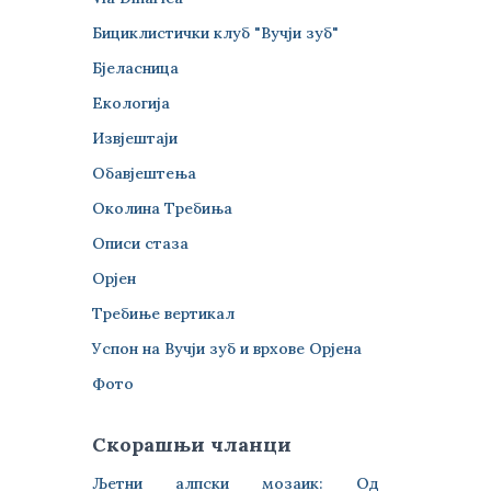
Бициклистички клуб "Вучји зуб"
Бјеласница
Екологија
Извјештаји
Обавјештења
Околина Требиња
Описи стаза
Орјен
Требиње вертикал
Успон на Вучји зуб и врхове Орјена
Фото
Скорашњи чланци
Љетни алпски мозаик: Од