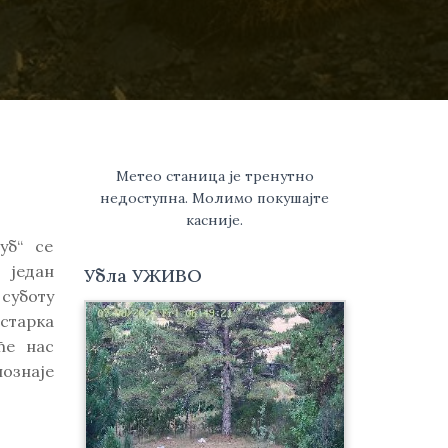
Метео станица је тренутно
недоступна. Молимо покушајте
касније.
уб“ се
 један
Убла УЖИВО
суботу
старка
ће нас
ознаје