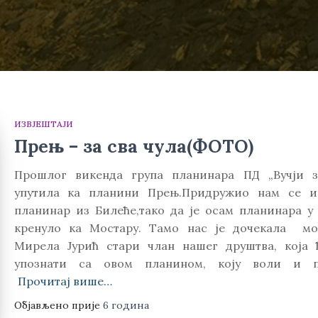
ИЗВЈЕШТАЈИ
Прењ – за сва чула(ФОТО)
Прошлог викенда група планинара ПД „Вучји з
упутила ка планини Прењ.Придружио нам се и
планинар из Билеће,тако да је осам планинара у 
кренуло ка Мостару. Тамо нас је дочекала мо
Мирела Јурић стари члан нашег друштва, која 
упознати са овом планином, коју воли и п
Прочитај више…
Објављено прије
6 година