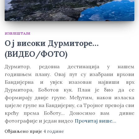
ИЗВЈЕШТАЈИ
Ој високи Дурмиторе…
(ВИДЕО/ФОТО)
Дурмитор, редовна дестинација у нашем
годишњем плану. Овај пут су изабрани врхови
Бандијерна и увјек изазован највиши врх
Дурмитора, Боботов кук. План је био да се
формирају двије групе. Међутим, након изласка
цијеле групе на Бандијерну, са Тројног превоја сви
крећу према Боботу… Доносимо вам дивне
фотографије и један видео
Прочитај више…
Објављено прије
4 године