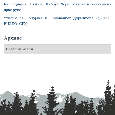
Експедиција- Казбек- Елбрус. Херцеговачки планинари из
прве руке
Утисци са Волујака и Трновачког Дурмитора (ФОТО-
ВИДЕО-GPX)
Архиве
А
р
х
и
в
е