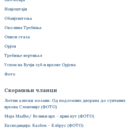
Извјештаји
Обавјештења
Околина Требиња
Описи стаза
Орјен
Требиње вертикал
Успон на Вучји зуб и врхове Орјена
Фото
Скорашњи чланци
Љетни алпски мозаик: Од подземних дворана до сунчаних
врхова Словеније (ФОТО)
Maja Madhe/ Велики врх – први пут (ФОТО)
Експедиција: Казбек – Елбрус (ФОТО)