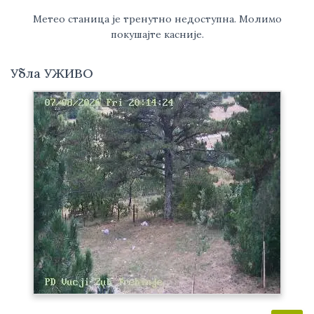
Метео станица је тренутно недоступна. Молимо
покушајте касније.
Убла УЖИВО