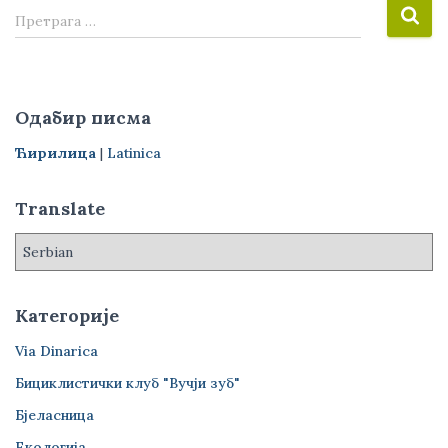
П
Претрага …
р
е
т
р
Одабир писма
а
г
Ћирилица
|
Latinica
а
з
Translate
а
:
Категорије
Via Dinarica
Бициклистички клуб "Вучји зуб"
Бјеласница
Екологија