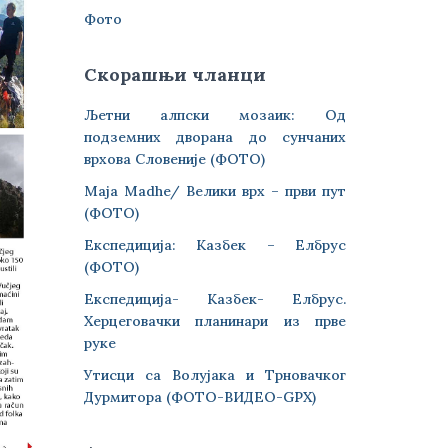
Фото
Скорашњи чланци
Љетни алпски мозаик: Од
подземних дворана до сунчаних
врхова Словеније (ФОТО)
Maja Madhe/ Велики врх – први пут
(ФОТО)
Експедиција: Казбек – Елбрус
(ФОТО)
Експедиција- Казбек- Елбрус.
Херцеговачки планинари из прве
руке
Утисци са Волујака и Трновачког
Дурмитора (ФОТО-ВИДЕО-GPX)