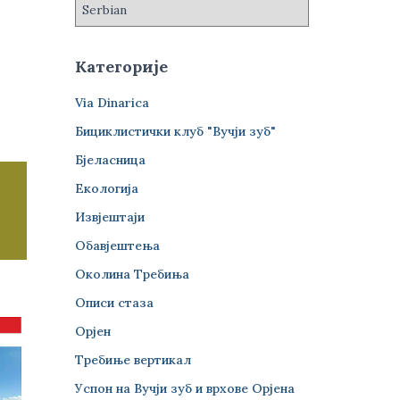
Категорије
Via Dinarica
Бициклистички клуб "Вучји зуб"
Бјеласница
Екологија
Извјештаји
Обавјештења
Околина Требиња
Описи стаза
Орјен
Требиње вертикал
Успон на Вучји зуб и врхове Орјена