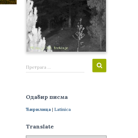
П
Претрага …
р
е
т
р
Одабир писма
а
г
Ћирилица
|
Latinica
а
з
а
Translate
: