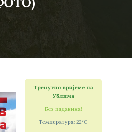
(ФОТО)
Тренутно вријеме на
Ублима
Без падавина!
Температура: 22°C