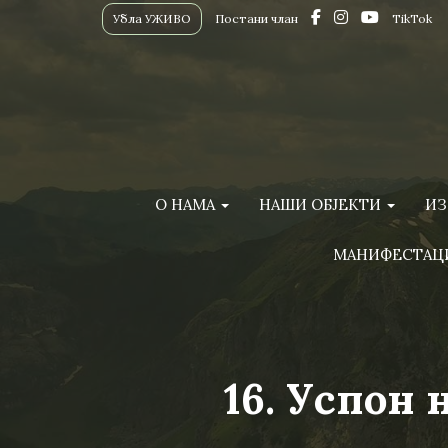
Убла УЖИВО
Постани члан
TikTok
О НАМА
НАШИ ОБЈЕКТИ
ИЗ
МАНИФЕСТАЦ
16. Успон 