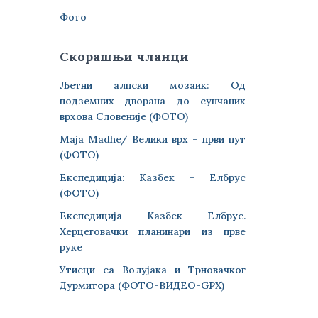
Фото
Скорашњи чланци
Љетни алпски мозаик: Од
подземних дворана до сунчаних
врхова Словеније (ФОТО)
Maja Madhe/ Велики врх – први пут
(ФОТО)
Експедиција: Казбек – Елбрус
(ФОТО)
Експедиција- Казбек- Елбрус.
Херцеговачки планинари из прве
руке
Утисци са Волујака и Трновачког
Дурмитора (ФОТО-ВИДЕО-GPX)