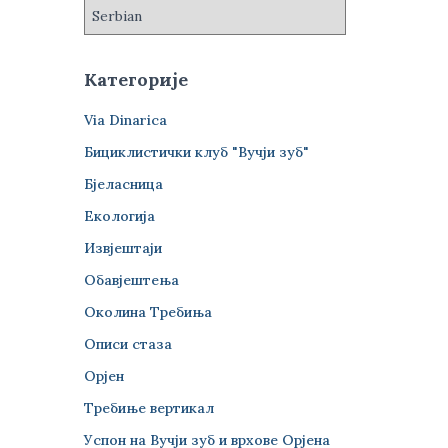
Категорије
Via Dinarica
Бициклистички клуб "Вучји зуб"
Бјеласница
Екологија
Извјештаји
Обавјештења
Околина Требиња
Описи стаза
Орјен
Требиње вертикал
Успон на Вучји зуб и врхове Орјена