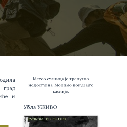
Метео станица је тренутно
одила 
недоступна. Молимо покушајте
 град 
касније.
ће и 
Убла УЖИВО