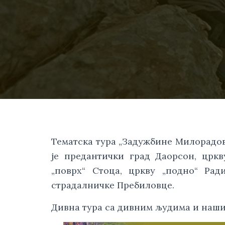
Тематска тура „Задужбине Милорадови
је предантички град Даорсон, цркв
„поврх“ Стоца, цркву „подно“ Рад
страдалничке Пребиловце.
Дивна тура са дивним људима и наш