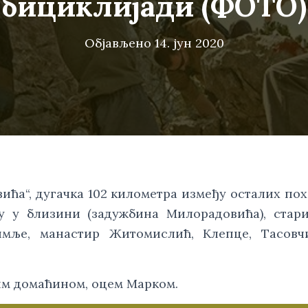
бициклијади (ФОТО)
Објављено
14. јун 2020
ћа“, дугачка 102 километра између осталих пох
у у близини (задужбина Милорадовића), стари
имље, манастир Житомислић, Клепце, Тасовчи
им домаћином, оцем Марком.