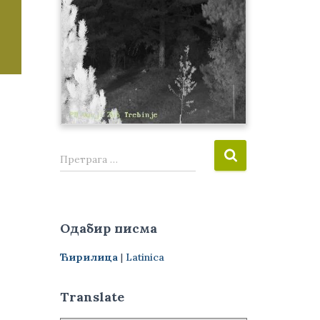
П
Претрага …
р
е
т
р
Одабир писма
а
г
Ћирилица
|
Latinica
а
з
а
Translate
: