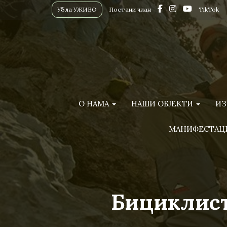
Убла УЖИВО
Постани члан
TikTok
О НАМА
НАШИ ОБЈЕКТИ
ИЗ
МАНИФЕСТАЦ
Бициклист