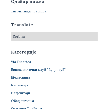
Одабир писма
а
г
Ћирилица
|
Latinica
а
з
а
Translate
:
Категорије
Via Dinarica
Бициклистички клуб "Вучји зуб"
Бјеласница
Екологија
Извјештаји
Обавјештења
Околина Требиња