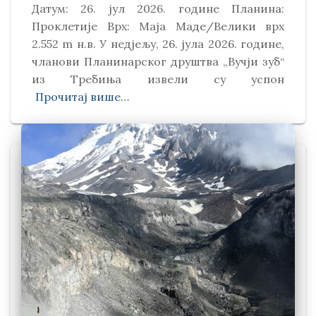
Датум: 26. јул 2026. године Планина:
Проклетије Врх: Маја Маде/Велики врх
2.552 m н.в. У недјељу, 26. јула 2026. године,
чланови Планинарског друштва „Вучји зуб“
из Требиња извели су успон
Прочитај више…