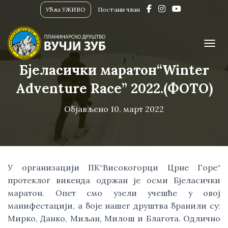
Убла УЖИВО
Постани члан
ПРИК
Бјеласички маратон“Winter
Adventure Race” 2022.(ФОТО)
Објављено
10. март 2022
У организацији ПК“Високогорци Црне Горе“
протеклог викенда одржан је осми Бјеласички
маратон. Опет смо узели учешће у овој
манифестацији, а боје нашег друштва бранили су:
Мирко, Данко, Миљан, Милош и Благота. Одлично