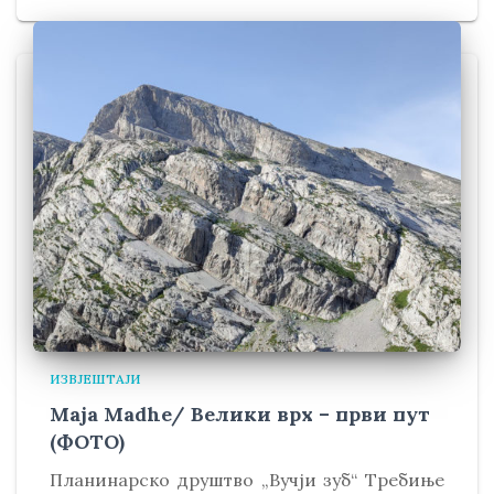
ИЗВЈЕШТАЈИ
Maja Madhe/ Велики врх – први пут
(ФОТО)
Планинарско друштво „Вучји зуб“ Требиње