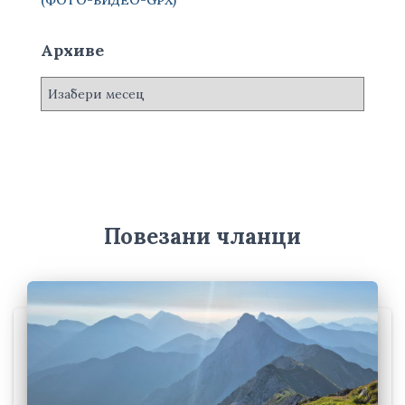
Архиве
А
р
х
и
в
е
Повезани чланци