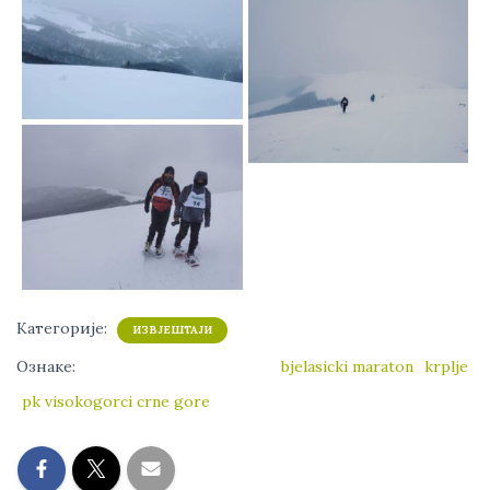
Категорије:
ИЗВЈЕШТАЈИ
Ознаке:
bjelasicki maraton
krplje
pk visokogorci crne gore