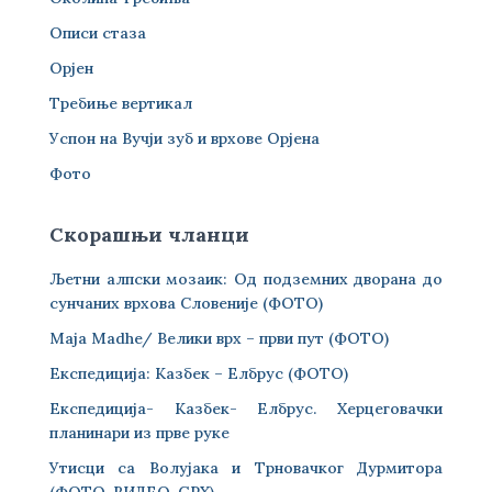
Описи стаза
Орјен
Требиње вертикал
Успон на Вучји зуб и врхове Орјена
Фото
Скорашњи чланци
Љетни алпски мозаик: Од подземних дворана до
сунчаних врхова Словеније (ФОТО)
Maja Madhe/ Велики врх – први пут (ФОТО)
Експедиција: Казбек – Елбрус (ФОТО)
Експедиција- Казбек- Елбрус. Херцеговачки
планинари из прве руке
Утисци са Волујака и Трновачког Дурмитора
(ФОТО-ВИДЕО-GPX)