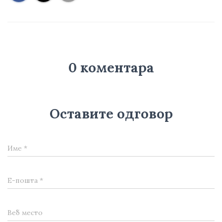
0 коментара
Оставите одговор
Име
*
Е-пошта
*
Веб место