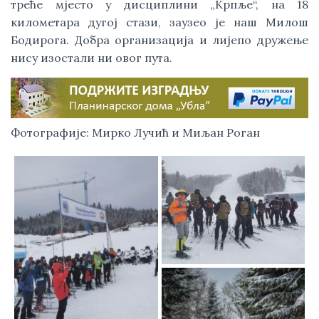
треће мјесто у дисциплини „Крпље“, на 18
километара дугој стази, заузео је наш Милош
Бодирога. Добра организација и лијепо дружење
нису изостали ни овог пута.
Фотографије: Мирко Лучић и Миљан Роган