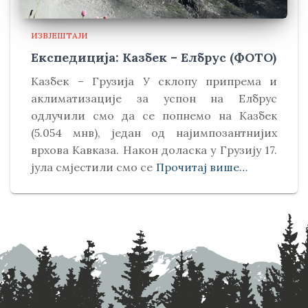
ИЗВЈЕШТАЈИ
Експедиција: Казбек – Елбрус (ФОТО)
Kазбек – Грузија У склопу припрема и
аклиматизације за успон на Елбрус
одлучили смо да се попнемо на Kазбек
(5.054 мнв), један од најимпозантнијих
врхова Kавказа. Након доласка у Грузију 17.
јула смјестили смо се
Прочитај више…