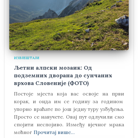
ИЗВЈЕШТАЈИ
Љетни алпски мозаик: Од
подземних дворана до сунчаних
врхова Словеније (ФОТО)
Постоје мјеста која вас освоје на први
корак, и онда им се годину за годином
упорно враћате по још једну туру узбуђења.
Просто се навучете. Овај пут одлучили смо
спојити неспојиво. Између вјечног мрака
моћног
Прочитај више…