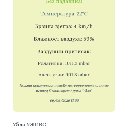
Без падавина!
Температура: 22°C
Брзина вјетра: 4 km/h
Влажност ваздуха: 59%
Ваздушни притисак:
Релативни: 1011.2 mbar
Апсолутни: 901.8 mbar
Подаци прикупљени помоћу метеореолошке станице
испред Планинарског дома "Убла".
06/06/2026 13:00
Убла УЖИВО