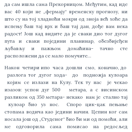
да сам ишла сама Прекорницом. Међутим, кад иде
вас 40 који не „фермају“ временску прогнозу, ни
што су на тој хладноћи мокри од зноја већ хоће да
испењу баш тај врх и баш тај дан, дође вам нека
радост! Још кад видите да је сваки дио тог дугог
пута и сваки поједини планинар, обезбијеђен
љубављу и пажњом домаћина- тачно сте
расположени да се мало помучите…
Након четири ипо часа дошли смо, коначно, до
разлога тог дугог хода- до подножја кулоара
којим се излази на Кулу. Тек ту нас је чекао
изазов: успон дуг 500 метара, а с висинском
разликом од 350 метара- некако нам је стално тај
кулоар био уз нос. Споро цик-цак пењање
стопама водича као једини начин. Цепин ког сам
носала још од „Студеног“ био би ми од помоћи, али
ме одговорила сама помисао на редосљед