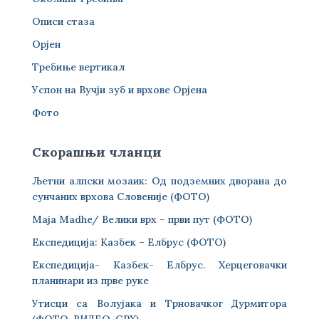
Описи стаза
Орјен
Требиње вертикал
Успон на Вучји зуб и врхове Орјена
Фото
Скорашњи чланци
Љетни алпски мозаик: Од подземних дворана до
сунчаних врхова Словеније (ФОТО)
Maja Madhe/ Велики врх – први пут (ФОТО)
Експедиција: Казбек – Елбрус (ФОТО)
Експедиција- Казбек- Елбрус. Херцеговачки
планинари из прве руке
Утисци са Волујака и Трновачког Дурмитора