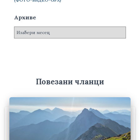
(ФОТО-ВИДЕО-GPX)
Архиве
А
р
х
и
в
е
Повезани чланци