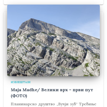
ИЗВЈЕШТАЈИ
Maja Madhe/ Велики врх – први пут
(ФОТО)
Планинарско друштво „Вучји зуб“ Требиње