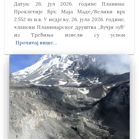
Датум: 26. јул 2026. године Планина:
Проклетије Врх: Маја Маде/Велики врх
2.552 m н.в. У недјељу, 26. јула 2026. године,
чланови Планинарског друштва „Вучји зуб“
из Требиња извели су успон
Прочитај више…