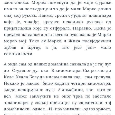
заосталима. Морам поменути да је моје фурање
имало за посљедицу и то да је мали Марко донио
онај мој руксак. Наиме, срели су једног планинара
који је, такође, преузео неколико руксака од
пријатељица које су отфурале. Наравно, Жика је
преузео на санке и два његова руксака па је Марко
морао мој. Тако су Марко и Жика посвједочили
љубав и жртву, а ја, што јест јест- мало
саможивости.
А онда сам од наших домаћина сазнала да је тај пут
до Студеног дуг око 8 километара. Скоро као до
Куле. Хвала Богу да нисам знала кад сам кренула.
Некако је лакше било ходати четири километра,
мада ненормално дуга. А домаћини, као што се
већ може закључити из оног трка по заостале
планинаре, у свакој прилици су свједочили тај
домаћински однос. И показивали: одговорност,