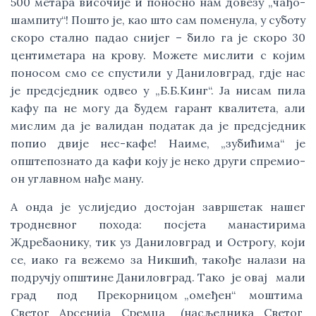
500 метара височије и поносно нам довезу „чађо-
шампиту“! Пошто је, као што сам поменула, у суботу
скоро стално падао снијег – било га је скоро 30
центиметара на крову. Можете мислити с којим
поносом смо се спустили у Даниловград, гдје нас
је предсједник одвео у „Б.Б.Кинг“. Ја нисам пила
кафу па не могу да будем гарант квалитета, али
мислим да је валидан податак да је предсједник
попио двије нес-кафе! Наиме, „зубићима“ је
општепознато да кафи коју је неко други спремио-
он углавном нађе ману.
А онда је услиједио достојан завршетак нашег
тродневног похода: посјета манастирима
Ждребаонику, тик уз Даниловград и Острогу, који
се, иако га вежемо за Никшић, такође налази на
подручју општине Даниловград. Тако је овај мали
град под Прекорницом „омеђен“ моштима
Светог Арсенија Сремца (насљедника Светог