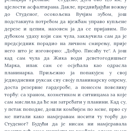
цјелости асфалтирана. Дакле, предвиђајући вожњу
до Студеног, осокољена Вучјим зубом, још
подстакнута потребом да вјежбам управо купљене
дерезе и цепин, назовем ја да се пријавим. По
дубоком удаху који сам чула, закључила сам да је
предсједник порадио на личном смирењу, прије
него што је изговорио: „Добро. Писаћу те“. А још
кад сам чула да Жика води деветогодишњег
Марка, ипак сам се осјећала као одрасла
планинарка. Приљежно ја попакујем у свој
једнодневни руксак сву своју планинарску опрему,
доста резервне гардеробе, а понесем повелику
торбу: са храном, козметиком и ситницама за које
сам мислила да ће ми затребати у планини. Кад су,
у петак поподне, дошли комбијем по мене, прво су
ме питали како намјеравам носити ту торбу до
Студеног? Будући да је нисам ни намјеравала