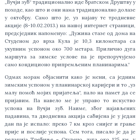
„Вучји зуб“ традиционално иде братском Друштву у
походе, као што и они нама традиционално долазе
у октобру. Само што је, уз најаву те тродневне
акције (8-10.02.2013.) на нашој интернет страници,
предсједник напоменуо: „Дужина стазе од дома на
Студеном до врха Кула је 10,3 километара са
укупним успоном око 700 метара. Прилично дуга
маршута за зимске услове па је препоручујемо
само кондиционо припремљеним планинарима.“
Одмах морам објаснити како је мени, са једним
зимским успоном у планинарској каријери и то „уз
малу помоћ мојих пријатеља“, пало на памет да се
пријавим. Па навело ме је управо то искуство
успона на Вучји зуб. Наиме, због најављених
падавина, та дводневна акција сабијена је у један
дан па је испало: преко 7 км кроз снијег и грање
прије и послије успона. Сем тога, писало је да је
релација Требиње – Студено, дуга око 125 км, у