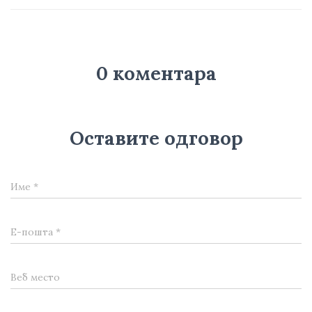
0 коментара
Оставите одговор
Име
*
Е-пошта
*
Веб место