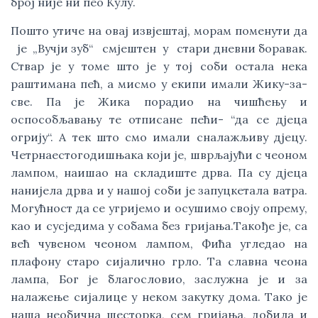
број није ни пео Кулу.
Пошто утиче на овај извјештај, морам поменути да
је „Вучји зуб“ смјештен у стари дневни боравак.
Ствар је у томе што је у тој соби остала нека
раштимана пећ, а мисмо у екипи имали Жику-за-
све. Па је Жика порадио на чишћењу и
оспособљавању те отписане пећи- “да се дјеца
огрију“. А тек што смо имали сналажљиву дјецу.
Четрнаестогодишњака који је, шврљајући с чеоном
лампом, наишао на складиште дрва. Па су дјеца
нанијела дрва и у нашој соби је запуцкетала ватра.
Могућност да се угријемо и осушимо своју опрему,
као и сусједима у собама без гријања.Такође је, са
већ чувеном чеоном лампом, Фића угледао на
плафону старо сијалично грло. Та славна чеона
лампа, Бог је благословио, заслужна је и за
налажење сијалице у неком закутку дома. Тако је
наша необична шесторка, сем гријања, добила и