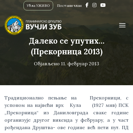
Убла УЖИВО
Постани члан
ПРИК
Далеко се упутих…
(Прекорница 2013)
Објављено
11. фебруар 2013
Традиционално пењање на Прекорници, с
успоном на највећи врх Кула (1927 мнв) ПСК
„Прекорница“ из Даниловграда сваке године
организује другог викенда у фебруару, а у част
рођендана Друштва- ове године већ пети пут. ПД