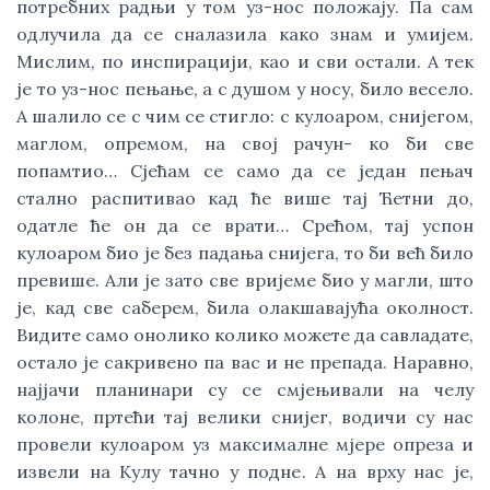
потребних радњи у том уз-нос положају. Па сам
одлучила да се сналазила како знам и умијем.
Мислим, по инспирацији, као и сви остали. А тек
је то уз-нос пењање, а с душом у носу, било весело.
А шалило се с чим се стигло: с кулоаром, снијегом,
маглом, опремом, на свој рачун- ко би све
попамтио… Сјећам се само да се један пењач
стално распитивао кад ће више тај Ћетни до,
одатле ће он да се врати… Срећом, тај успон
кулоаром био је без падања снијега, то би већ било
превише. Али је зато све вријеме био у магли, што
је, кад све саберем, била олакшавајућа околност.
Видите само онолико колико можете да савладате,
остало је сакривено па вас и не препада. Наравно,
најјачи планинари су се смјењивали на челу
колоне, пртећи тај велики снијег, водичи су нас
провели кулоаром уз максималне мјере опреза и
извели на Кулу тачно у подне. А на врху нас је,