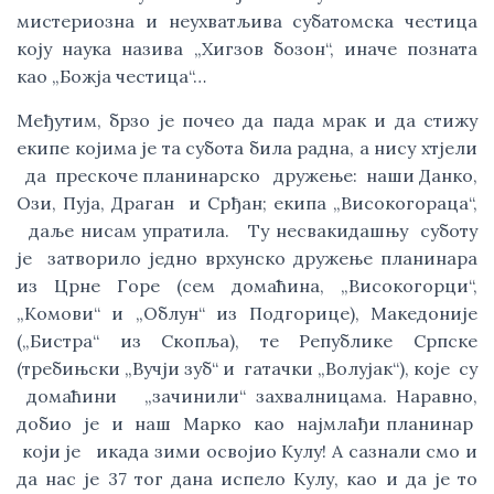
мистериозна и неухватљива субатомска честица
коју наука назива „Хигзов бозон“, иначе позната
као „Божја честица“…
Међутим, брзо је почео да пада мрак и да стижу
екипе којима је та субота била радна, а нису хтјели
да прескоче планинарско дружење: наши Данко,
Ози, Пуја, Драган и Срђан; екипа „Високогораца“,
даље нисам упратила. Ту несвакидашњу суботу
је затворило једно врхунско дружење планинара
из Црне Горе (сем домаћина, „Високогорци“,
„Комови“ и „Облун“ из Подгорице), Македоније
(„Бистра“ из Скопља), те Републике Српске
(требињски „Вучји зуб“ и гатачки „Волујак“), које су
домаћини „зачинили“ захвалницама. Наравно,
добио је и наш Марко као најмлађи планинар
који је икада зими освојио Кулу! А сазнали смо и
да нас је 37 тог дана испело Кулу, као и да је то