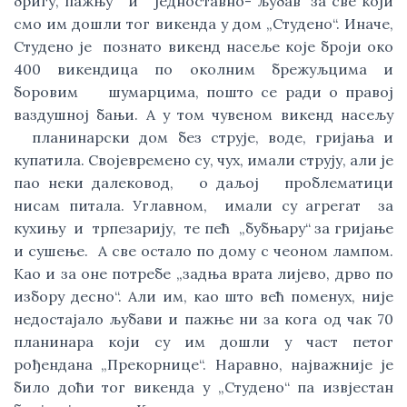
бригу, пажњу и једноставно- љубав за све који
смо им дошли тог викенда у дом „Студено“. Иначе,
Студено је познато викенд насеље које броји око
400 викендица по околним брежуљцима и
боровим шумарцима, пошто се ради о правој
ваздушној бањи. А у том чувеном викенд насељу
планинарски дом без струје, воде, гријања и
купатила. Својевремено су, чух, имали струју, али је
пао неки далековод, о даљој проблематици
нисам питала. Углавном, имали су агрегат за
кухињу и трпезарију, те пећ „бубњару“ за гријање
и сушење. А све остало по дому с чеоном лампом.
Као и за оне потребе „задња врата лијево, дрво по
избору десно“. Али им, као што већ поменух, није
недостајало љубави и пажње ни за кога од чак 70
планинара који су им дошли у част петог
рођендана „Прекорнице“. Наравно, најважније је
било доћи тог викенда у „Студено“ па извјестан