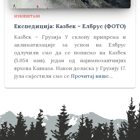
ИЗВЈЕШТАЈИ
Експедиција: Казбек – Елбрус (ФОТО)
Kазбек – Грузија У склопу припрема и
аклиматизације за успон на Елбрус
одлучили смо да се попнемо на Kазбек
(5.054 мнв), један од најимпозантнијих
врхова Kавказа. Након доласка у Грузију 17.
јула смјестили смо се
Прочитај више…