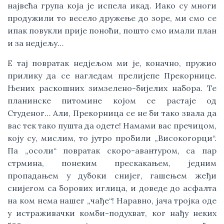
највећа група која је испела икад. Иако су многи
продужили то весело дружење до зоре, ми смо се
ипак повукли прије поноћи, пошто смо имали план
и за недјељу…
Е тај повратак недјељом ми је, коначно, пружио
прилику да се нагледам прелијепe Прекорнице.
Њених раскошних зимзелено-бијелих набора. Те
планинске питомине којом се растаје од
Студеног… Али, Прекорница се не би тако звала да
вас тек тако пушта да одете! Намами вас пречицом,
коју су, мислим, то јутро пробили „Високогорци“.
Па „осоли“ повратак скоро-авантуром, са пар
стрмина, понеким прескакањем, једним
пропадањем у дубоки снијег, гашењем жеђи
снијегом са борових иглица, и доведе до асфалта
на ком нема нашег „чађе“! Наравно, јача тројка оде
у истраживачки комби-подухват, ког нађу неких