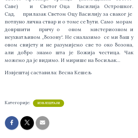
Саве) и Светог Оца Василија Острошког.
Сад, прилазак Светом Оцу Василију за сваког је
потпуно лична ствар и о томе се ћути. Само морам
довршити причу о оном мистериозном и
неухватљивом „бозону“. Не сналазимо се ми баш у
овом свијету и не разумијемо све то око бозона,
али добро знамо шта је Божија честица. Чак
можемо да је видимо. И мирише на босиљак…
Извјештај саставила: Весна Кешељ
Категорије:
ИЗВЈЕШТАЈИ