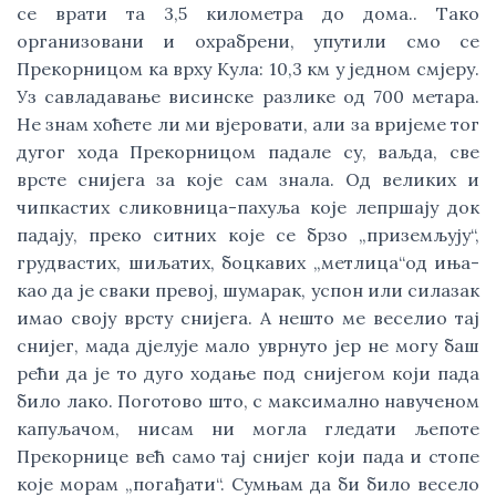
се врати та 3,5 километра до дома.. Тако
организовани и охрабрени, упутили смо се
Прекорницом ка врху Кула: 10,3 км у једном смјеру.
Уз савладавање висинске разлике од 700 метара.
Не знам хоћете ли ми вјеровати, али за вријеме тог
дугог хода Прекорницом падале су, ваљда, све
врсте снијега за које сам знала. Од великих и
чипкастих сликовница-пахуља које лепршају док
падају, преко ситних које се брзо „приземљују“,
грудвастих, шиљатих, боцкавих „метлица“од иња-
као да је сваки превој, шумарак, успон или силазак
имао своју врсту снијега. А нешто ме веселио тај
снијег, мада дјелује мало уврнуто јер не могу баш
рећи да је то дуго ходање под снијегом који пада
било лако. Поготово што, с максимално навученом
капуљачом, нисам ни могла гледати љепоте
Прекорнице већ само тај снијег који пада и стопе
које морам „погађати“. Сумњам да би било весело