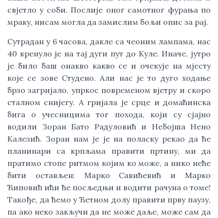
свјетло у соби. Послије оног самотног фурања по
мраку, нисам могла да замислим бољи опис за рај.
Сутрадан у 6 часова, дакле са чеоним лампама, нас
40 кренуло је на тај дуги пут до Куле. Иначе, јутро
је било баш онакво какво се и очекује на мјесту
које се зове Студено. Али нас је то дуго ходање
брзо загријало, упркос повременом вјетру и скоро
сталном снијегу. А гријала је срце и домаћинска
бига о учесницима тог похода, који су сјајно
водили Зоран Бато Радуловић и Небојша Нено
Калезић. Зоран нам је је на поласку рекао да ће
планинари са крпљама правити пртину, ми да
пратимо стопе ритмом којим ко може, а нико неће
бити остављен: Марко Савићевић и Марко
Ћиповић ићи ће посљедњи и водити рачуна о томе!
Такође, да ћемо у Ћетном долу правити прву паузу,
па ако неко закључи да не може даље, може сам да