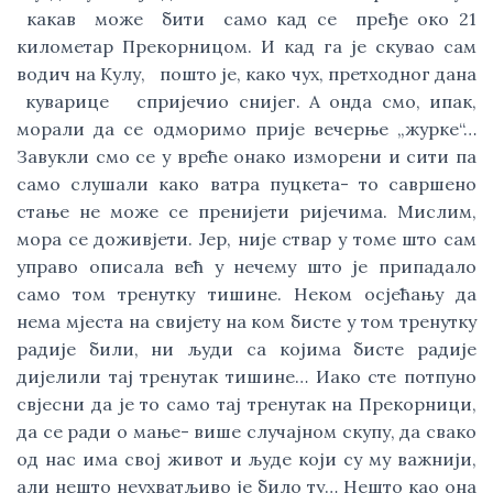
какав може бити само кад се пређе око 21
километар Прекорницом. И кад га је скувао сам
водич на Кулу, пошто је, како чух, претходног дана
куварице спријечио снијег. А онда смо, ипак,
морали да се одморимо прије вечерње „журке“…
Завукли смо се у вреће онако изморени и сити па
само слушали како ватра пуцкета- то савршено
стање не може се пренијети ријечима. Мислим,
мора се доживјети. Јер, није ствар у томе што сам
управо описала већ у нечему што је припадало
само том тренутку тишине. Неком осјећању да
нема мјеста на свијету на ком бисте у том тренутку
радије били, ни људи са којима бисте радије
дијелили тај тренутак тишине… Иако сте потпуно
свјесни да је то само тај тренутак на Прекорници,
да се ради о мање- више случајном скупу, да свако
од нас има свој живот и људе који су му важнији,
али нешто неухватљиво је било ту… Нешто као она