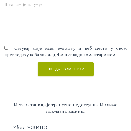
Шта вам је на уму?
Сачувај моје име, е-пошту и веб место у овом
прегледачу веба за следећи пут када коментаришем.
Метео станица је тренутно недоступна. Молимо
покушајте касније.
Убла УЖИВО