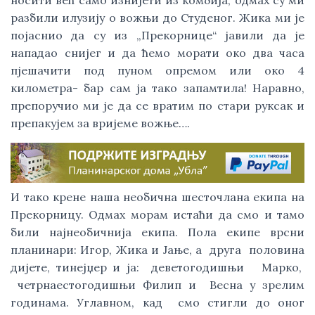
носити већ само изнијети из комбија, одмах су ми
разбили илузију о вожњи до Студеног. Жика ми је
појаснио да су из „Прекорнице“ јавили да је
нападао снијег и да ћемо морати око два часа
пјешачити под пуном опремом или око 4
километра- бар сам ја тако запамтила! Наравно,
препоручио ми је да се вратим по стари руксак и
препакујем за вријеме вожње….
И тако крене наша необична шесточлана екипа на
Прекорницу. Одмах морам истаћи да смо и тамо
били најнеобичнија екипа. Пола екипе врсни
планинари: Игор, Жика и Јање, а друга половина
дијете, тинејџер и ја: деветогодишњи Марко,
четрнаестогодишњи Филип и Весна у зрелим
годинама. Углавном, кад смо стигли до оног