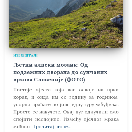
ИЗВЈЕШТАЈИ
Љетни алпски мозаик: Од
подземних дворана до сунчаних
врхова Словеније (ФОТО)
Постоје мјеста која вас освоје на први
корак, и онда им се годину за годином
упорно враћате по још једну туру узбуђења.
Просто се навучете. Овај пут одлучили смо
спојити неспојиво. Између вјечног мрака
моћног
Прочитај више…