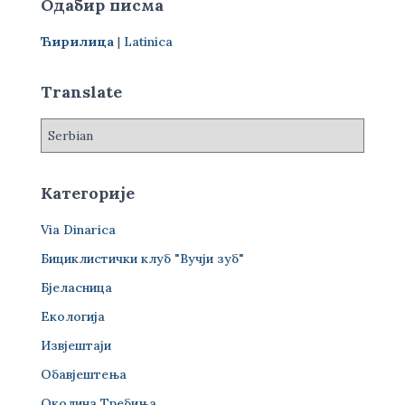
Одабир писма
а
г
Ћирилица
|
Latinica
а
з
а
Translate
:
Категорије
Via Dinarica
Бициклистички клуб "Вучји зуб"
Бјеласница
Екологија
Извјештаји
Обавјештења
Околина Требиња