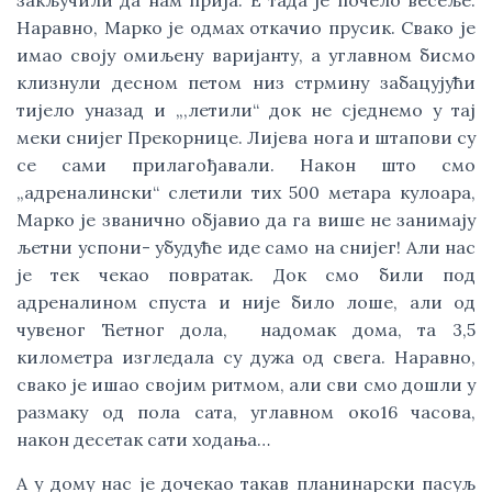
закључили да нам прија. Е тада је почело весеље.
Наравно, Марко је одмах откачио прусик. Свако је
имао своју омиљену варијанту, а углавном бисмо
клизнули десном петом низ стрмину забацујући
тијело уназад и „,летили“ док не сједнемо у тај
меки снијег Прекорнице. Лијева нога и штапови су
се сами прилагођавали. Након што смо
„адреналински“ слетили тих 500 метара кулоара,
Марко је званично објавио да га више не занимају
љетни успони- убудуће иде само на снијег! Али нас
је тек чекао повратак. Док смо били под
адреналином спуста и није било лоше, али од
чувеног Ћетног дола, надомак дома, та 3,5
километра изгледала су дужа од свега. Наравно,
свако је ишао својим ритмом, али сви смо дошли у
размаку од пола сата, углавном око16 часова,
након десетак сати ходања…
А у дому нас је дочекао такав планинарски пасуљ