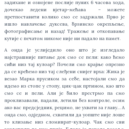
задихане и ознојене послије пуних 6 часова хода,
дочекао ледени вјетар-мећава – можете
претпоставити колико смо се задржали. Прво је
ишло навлачење дуксева, брзинско окрепљење,
фотографисање и назад! Тражење и откопавање
кутије с печатом никоме није ни падало на памет.
А онда је услиједило оно што је изгледало
најстрашније питање док смо се пели: како ћемо
сићи низ тај кулоар? Почели смо крајње опрезно
да се крећемо низ тај слеђени снијег врха: Жика је
везао Марка прусиком за себе, настојали смо да
идемо из стопе у стопу, цик-цак пртином, као што
смо се и пели. Али је било престрмо па смо
проклизавали, падали, летили без контроле, осим
ако вас предсједник, рецимо, не ухвати за главу… А
онда смо, одједном, схватили да уопште није лоше
то клизање низ сломиврат-кулоар. Чак смо сви