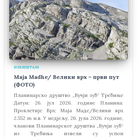
ИЗВЈЕШТАЈИ
Maja Madhe/ Велики врх – први пут
(ФОТО)
Планинарско друштво „Вучји зуб“ Требиње
Датум: 26. јул 2026. године Планина:
Проклетије Врх: Маја Маде/Велики врх
2.552 m н.в. У недјељу, 26. јула 2026. године,
чланови Планинарског друштва „Вучји зуб“
из Требиња извели су успон