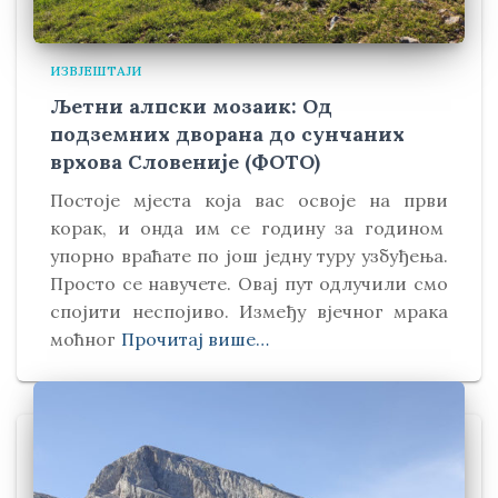
ИЗВЈЕШТАЈИ
Љетни алпски мозаик: Од
подземних дворана до сунчаних
врхова Словеније (ФОТО)
Постоје мјеста која вас освоје на први
корак, и онда им се годину за годином
упорно враћате по још једну туру узбуђења.
Просто се навучете. Овај пут одлучили смо
спојити неспојиво. Између вјечног мрака
моћног
Прочитај више…