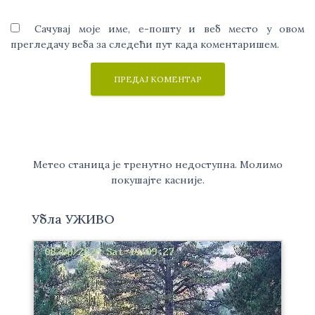
Сачувај моје име, е-пошту и веб место у овом
прегледачу веба за следећи пут када коментаришем.
Метео станица је тренутно недоступна. Молимо
покушајте касније.
Убла УЖИВО