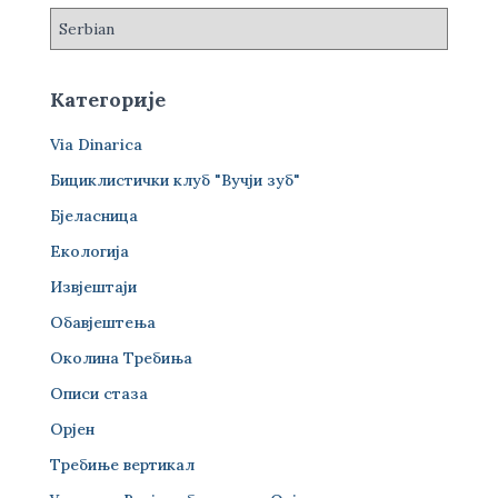
Категорије
Via Dinarica
Бициклистички клуб "Вучји зуб"
Бјеласница
Екологија
Извјештаји
Обавјештења
Околина Требиња
Описи стаза
Орјен
Требиње вертикал