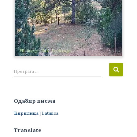
П
Претрага …
р
е
т
р
Одабир писма
а
г
Ћирилица
|
Latinica
а
з
а
Translate
: