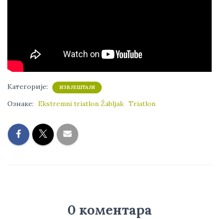
Категорије:
ИЗВЈЕШТАЈИ
Ознаке:
Ekstremni triatlon Žabljak
Triatlon
0 коментара