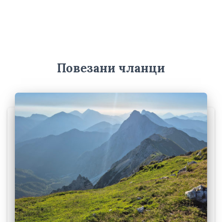
х
и
в
е
Повезани чланци