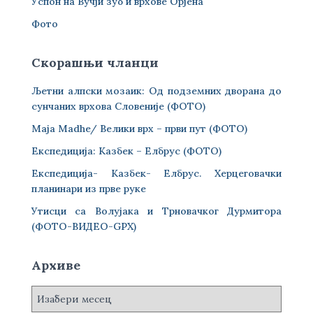
Успон на Вучји зуб и врхове Орјена
Фото
Скорашњи чланци
Љетни алпски мозаик: Од подземних дворана до
сунчаних врхова Словеније (ФОТО)
Maja Madhe/ Велики врх – први пут (ФОТО)
Експедиција: Казбек – Елбрус (ФОТО)
Експедиција- Казбек- Елбрус. Херцеговачки
планинари из прве руке
Утисци са Волујака и Трновачког Дурмитора
(ФОТО-ВИДЕО-GPX)
Архиве
А
р