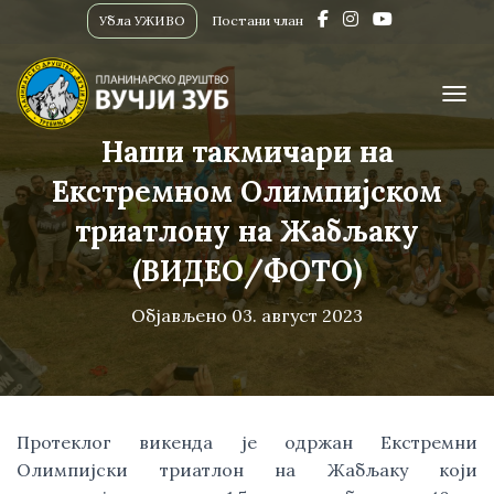
Убла УЖИВО
Постани члан
ПРИК
Наши такмичари на
Екстремном Олимпијском
триатлону на Жабљаку
(ВИДЕО/ФОТО)
Објављено
03. август 2023
Протеклог викенда је одржан Екстремни
Олимпијски триатлон на Жабљаку који