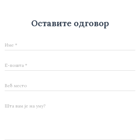
Оставите одговор
Име
*
Е-пошта
*
Веб место
Шта вам је на уму?