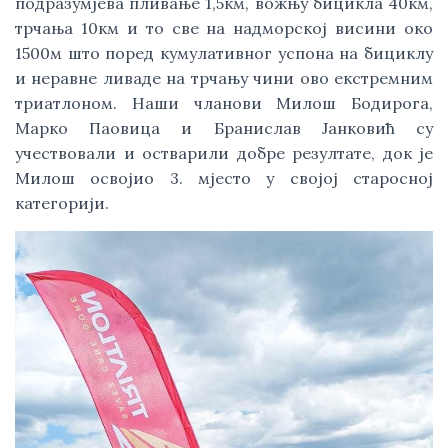
подразумјева пливање 1,5км, вожњу бицикла 40км,
трчања 10км и то све на надморској висини око
1500м што поред кумулативног успона на бициклу
и неравне ливаде на трчању чини ово екстремним
триатлоном. Наши чланови Милош Бодирога,
Марко Паовица и Бранислав Јанковић су
учествовали и остварили добре резултате, док је
Милош освојио 3. мјесто у својој старосној
категорији.