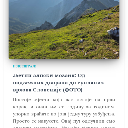
ИЗВЈЕШТАЈИ
Љетни алпски мозаик: Од
подземних дворана до сунчаних
врхова Словеније (ФОТО)
Постоје мјеста која вас освоје на први
корак, и онда им се годину за годином
упорно враћате по још једну туру узбуђења.
Просто се навучете. Овај пут одлучили смо