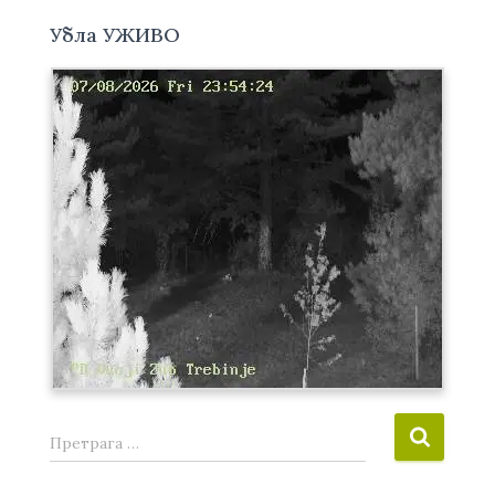
Убла УЖИВО
П
Претрага …
р
е