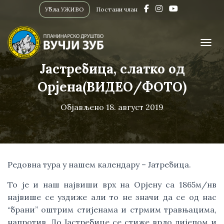
Убла УЖИВО
Постани члан
ПРИК
Јастребица, слатко од
Орјена(ВИДЕО/ФОТО)
Објављено
18. август 2019
Редовна тура у нашем календару – Јатребица. 
То је и наш највиши врх на Орјену са 1865м/нв 
највише се уздиже али то не значи да се од нас 
“брани” оштрим стијенама и стрмим травњацима, 
напротив. До Јастребице се стиже врло лијепом и 