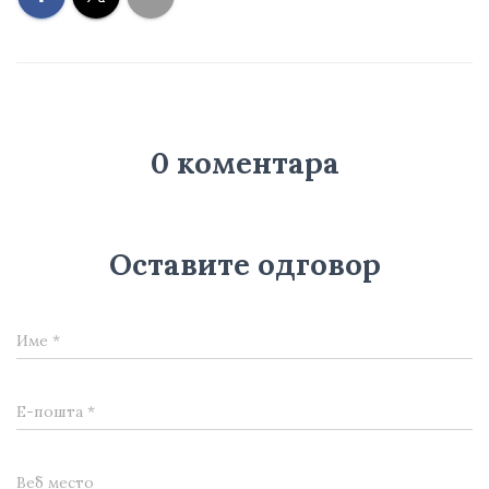
0 коментара
Оставите одговор
Име
*
Е-пошта
*
Веб место