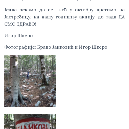
Једва чекамо да се  већ у октобру вратимо на 
Јастребицу, на нашу годишњу акцију, до тада ДА 
СМО ЗДРАВО!
Игор Шкеро
Фотографије: Брано Јанковић и Игор Шкеро