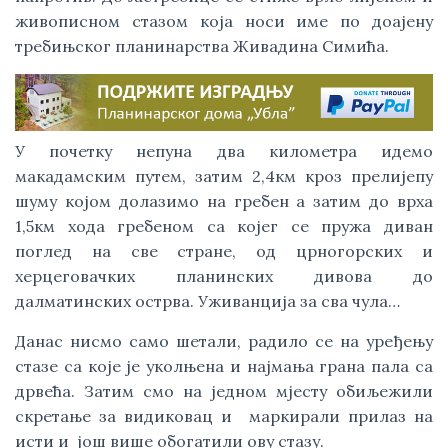
живописном стазом која носи име по доајену 
требињског планинарства Живадина Симића. 
У почетку непуна два километра идемо 
макадамским путем, затим 2,4км кроз прелијепу 
шуму којом долазимо на гребен а затим до врха 
1,5км хода гребеном са којег се пружа диван 
поглед на све стране, од црногорских и 
херцеговачких планинских дивова до 
далматинских острва. Уживанција за сва чула…
Данас нисмо само шетали, радило се на уређењу 
стазе са које је уколњена и најмања грана пала са 
дрвећа. Затим смо на једном мјесту обиљежили 
скретање за видиковац и  маркирали прилаз на 
исти и  још више обогатили ову стазу. 