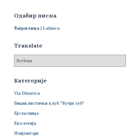
т
р
Одабир писма
а
г
Ћирилица
|
Latinica
а
з
а
Translate
:
Категорије
Via Dinarica
Бициклистички клуб "Вучји зуб"
Бјеласница
Екологија
Извјештаји