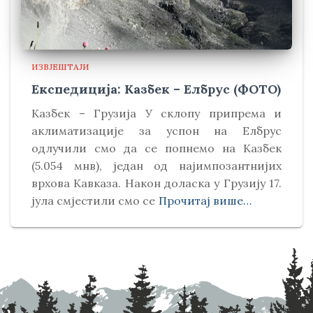
ИЗВЈЕШТАЈИ
Експедиција: Казбек – Елбрус (ФОТО)
Kазбек – Грузија У склопу припрема и
аклиматизације за успон на Елбрус
одлучили смо да се попнемо на Kазбек
(5.054 мнв), један од најимпозантнијих
врхова Kавказа. Након доласка у Грузију 17.
јула смјестили смо се
Прочитај више…