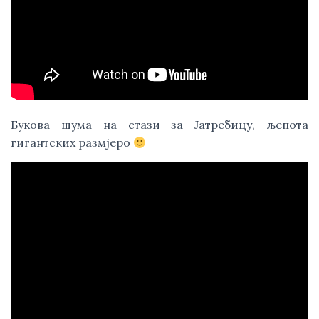
Букова шума на стази за Јатребицу, љепота 
гигантских размјеро 