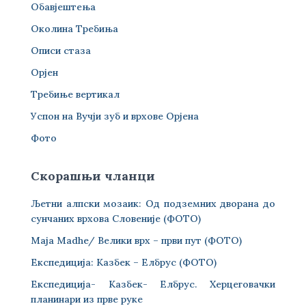
Обавјештења
Околина Требиња
Описи стаза
Орјен
Требиње вертикал
Успон на Вучји зуб и врхове Орјена
Фото
Скорашњи чланци
Љетни алпски мозаик: Од подземних дворана до
сунчаних врхова Словеније (ФОТО)
Maja Madhe/ Велики врх – први пут (ФОТО)
Експедиција: Казбек – Елбрус (ФОТО)
Експедиција- Казбек- Елбрус. Херцеговачки
планинари из прве руке