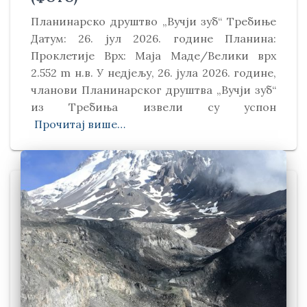
Планинарско друштво „Вучји зуб“ Требиње
Датум: 26. јул 2026. године Планина:
Проклетије Врх: Маја Маде/Велики врх
2.552 m н.в. У недјељу, 26. јула 2026. године,
чланови Планинарског друштва „Вучји зуб“
из Требиња извели су успон
Прочитај више…