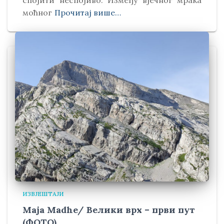
спојити неспојиво. Између вјечног мрака
моћног
Прочитај више…
ИЗВЈЕШТАЈИ
Maja Madhe/ Велики врх – први пут
(ФОТО)