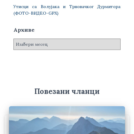
Утисци са Волујака и Трновачког Дурмитора
(ФОТО-ВИДЕО-GPX)
Архиве
А
р
х
и
в
е
Повезани чланци