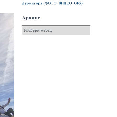
Дурмитора (ФОТО-ВИДЕО-GPX)
Архиве
А
р
х
и
в
е