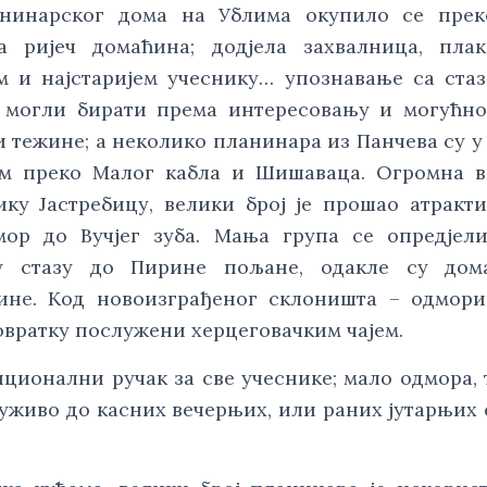
ланинарског дома на Ублима окупило се прек
а ријеч домаћина; додјела захвалница, плак
 и најстаријем учеснику… упознавање са ста
у могли бирати према интересовању и могућн
и тежине; а неколико планинара из Панчева су у 
ом преко Малог кабла и Шишаваца. Огромна в
ику Јастребицу, велики број је прошао атракт
мор до Вучјег зуба. Мања група се опредјел
у стазу до Пирине пољане, одакле су дом
ине. Код новоизграђеног склоништа – одмори
овратку послужени херцеговачким чајем.
иционални ручак за све учеснике; мало одмора, 
у уживо до касних вечерњих, или раних јутарњих 