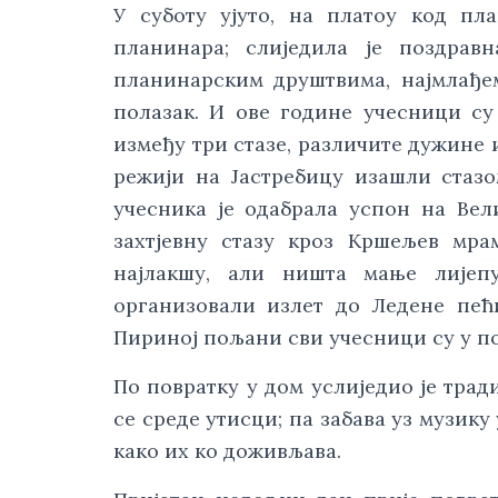
У суботу ујуто, на платоу код п
планинара; слиједила је поздравн
планинарским друштвима, најмлађем
полазак. И ове године учесници с
између три стазе, различите дужине 
режији на Јастребицу изашли стаз
учесника је одабрала успон на Вел
захтјевну стазу кроз Кршељев мра
најлакшу, али ништа мање лијеп
организовали излет до Ледене пећ
Пириној пољани сви учесници су у п
По повратку у дом услиједио је трад
се среде утисци; па забава уз музик
како их ко доживљава.