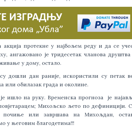
а акција протекне у најбољем реду и да се уч
врху, ангажовано је тридесетак чланова друштва
уживање у дому, остало.
 су дошли дан раније, искористили су петак в
а или обилазак града и околине.
 је ишло на руку. Временска прогноза је најав
 повјетарацем; Михољско љето по дефиницији. 
 почиње или завршава на Михољдан, оста
мо у његовим благодетима!!!