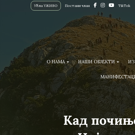
Убла УЖИВО
Постани члан
TikTok
О НАМА
НАШИ ОБЈЕКТИ
ИЗ
МАНИФЕСТАЦ
Кад почиње