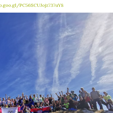
pp.goo.gl/PC56SCUJojz737uY8