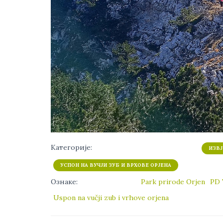
Категорије:
ИЗВЈ
УСПОН НА ВУЧЈИ ЗУБ И ВРХОВЕ ОРЈЕНА
Ознаке:
Park prirode Orjen
PD 
Uspon na vučji zub i vrhove orjena