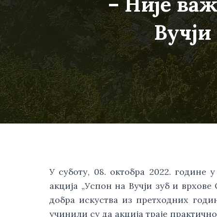
– Није важ
Вучји
У суботу, 08. октобра 2022. године 
акција „Успон на Вучји зуб и врхове 
добра искуства из претходних годин
учинили су да акција траје практично