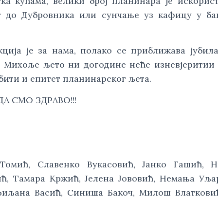
ка кућама, велики број планинара је искорис
т до Дубровника или сунчање уз кафицу у ба
кција је за нама, полако се приближава јубил
с Михоље љето ни догодине неће изневјеритии 
обити и епитет планинарског љета.
ДА СМО ЗДРАВО!!!
 Томић, Славенко Вукасовић, Јанко Гашић, Н
ћ, Тамара Кржић, Јелена Јововић, Немања Уља
иљана Васић, Синиша Бакоч, Милош Влатковић