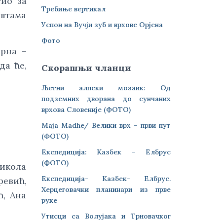
тио за
Требиње вертикал
штама
Успон на Вучји зуб и врхове Орјена
Фото
арна –
да ће,
Скорашњи чланци
Љетни алпски мозаик: Од
подземних дворана до сунчаних
врхова Словеније (ФОТО)
Maja Madhe/ Велики врх – први пут
(ФОТО)
Експедиција: Казбек – Елбрус
(ФОТО)
икола
Експедиција- Казбек- Елбрус.
ревић,
Херцеговачки планинари из прве
, Ана
руке
Утисци са Волујака и Трновачког