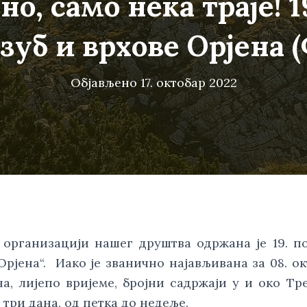
но, само нека траје! 1
 зуб и врхове Орјена 
Објављено
17. октобар 2022
у организацији нашег друштва одржана је 19. п
Орјена“. Иако је званично најављивана за 08. ок
а, лијепо вријеме, бројни садржаји у и око Тр
 три дана, од петка до недеље.