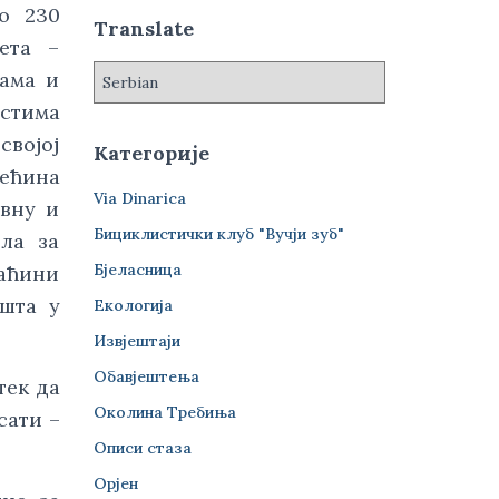
з
о 230
а
Translate
ета –
:
зама и
остима
својој
Категорије
ећина
Via Dinarica
ивну и
Бициклистички клуб "Вучји зуб"
ила за
Бјеласница
аћини
шта у
Екологија
Извјештаји
Обавјештења
тек да
Околина Требиња
сати –
Описи стаза
Орјен