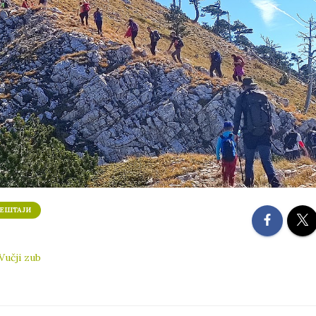
ЕШТАЈИ
Vučji zub