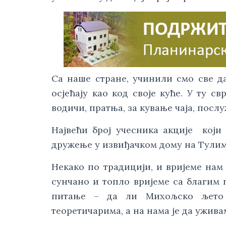
Са наше стране, учинили смо све д
осјећају као код своје куће. У ту с
водичи, пратња, за кување чаја, посл
Највећи број учесника акције који
дружење у извиђачком дому на Тулим
Некако по традицији, и вријеме нам
сунчано и топло вријеме са благим
питање – да ли Михољско љето
теоретичарима, а на нама је да ужива