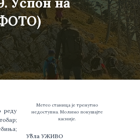
9. Успон на
(ФОТО)
Метео станица је тренутно
о реду
недоступна. Молимо покушајте
касније.
тобар;
ебиња;
Убла УЖИВО