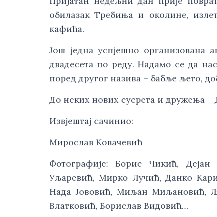
Пријатан недељни дан прије поврат
обилазак Требиња и околине, изле
кафића.
Још једна успјешно организована а
двадесета по реду. Надамо се да на
поред другог назива – бабље љето, д
До неких нових сусрета и дружења – 
Извјештај сачинио:
Мирослав Ковачевић
Фотографије: Борис Чикић, Дејан
Уљаревић, Мирко Лучић, Данко Кари
Нада Јововић, Миљан Миљановић, Љ
Влатковић, Борислав Видовић…