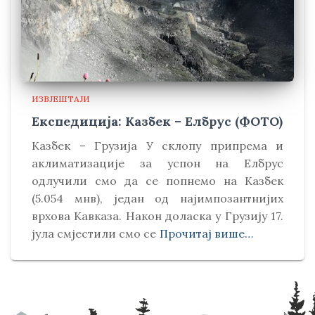
ИЗВЈЕШТАЈИ
Експедиција: Казбек – Елбрус (ФОТО)
Kазбек – Грузија У склопу припрема и
аклиматизације за успон на Елбрус
одлучили смо да се попнемо на Kазбек
(5.054 мнв), један од најимпозантнијих
врхова Kавказа. Након доласка у Грузију 17.
јула смјестили смо се
Прочитај више…