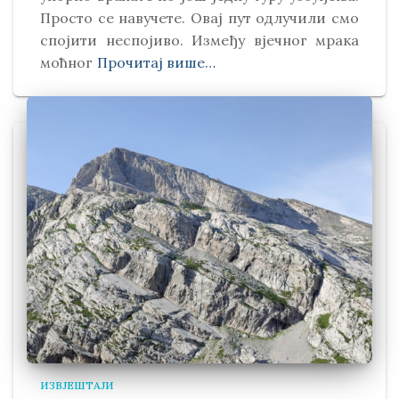
Просто се навучете. Овај пут одлучили смо
спојити неспојиво. Између вјечног мрака
моћног
Прочитај више…
ИЗВЈЕШТАЈИ