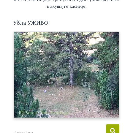
покушајте касније.
Убла УЖИВО
П
Претрага …