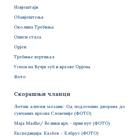
Извјештаји
Обавјештења
Околина Требиња
Описи стаза
Орјен
Требиње вертикал
Успон на Вучји зуб и врхове Орјена
Фото
Скорашњи чланци
Љетни алпски мозаик: Од подземних дворана до
сунчаних врхова Словеније (ФОТО)
Maja Madhe/ Велики врх – први пут (ФОТО)
Експедиција: Казбек – Елбрус (ФОТО)