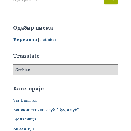
р
е
т
р
Одабир писма
а
г
Ћирилица
|
Latinica
а
з
а
Translate
:
Категорије
Via Dinarica
Бициклистички клуб "Вучји зуб"
Бјеласница
Екологија