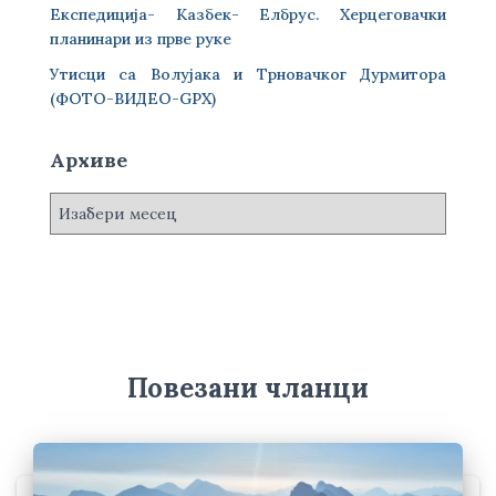
Експедиција- Казбек- Елбрус. Херцеговачки
планинари из прве руке
Утисци са Волујака и Трновачког Дурмитора
(ФОТО-ВИДЕО-GPX)
Архиве
А
р
х
и
в
е
Повезани чланци