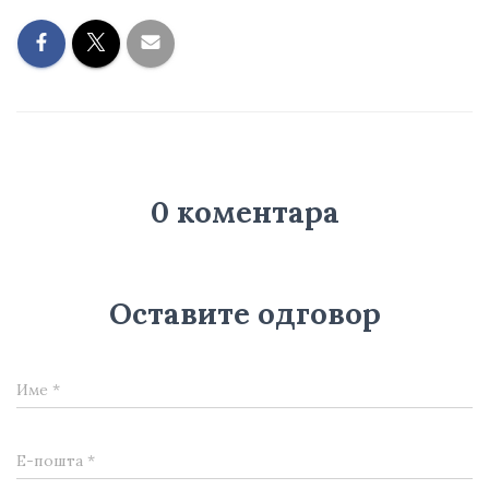
0 коментара
Оставите одговор
Име
*
Е-пошта
*