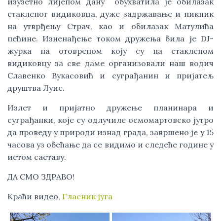
изузетно лијепом дану обухватила је обилазак
стакленог видиковца, дуже задржавање и пикник
на утврђењу Страч, као и обилазак Матулића
пећине. Изненађење током дружења била је DJ-
журка на отовреном коју су на стакленом
видиковцу за све даме организовали наш водич
Славенко Вукасовић и суграђанин и пријатељ
друштва Луис.
Излет и пријатно дружење планинара и
суграђанки, које су одлучиле осмомартовско јутро
да проведу у природи изнад града, завршено је у 15
часова уз обећање да се видимо и следеће године у
истом саставу.
ДА СМО ЗДРАВО!
Краћи видео,
Гласник југа