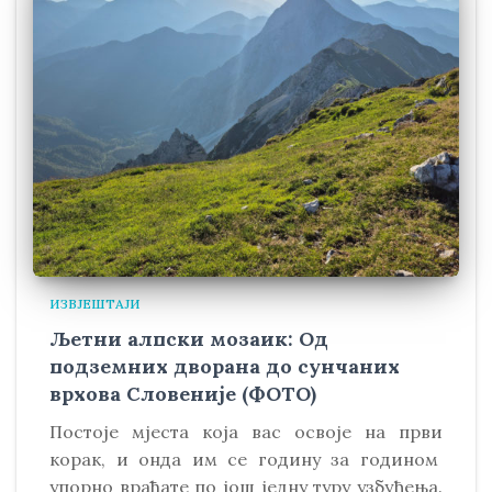
ИЗВЈЕШТАЈИ
Љетни алпски мозаик: Од
подземних дворана до сунчаних
врхова Словеније (ФОТО)
Постоје мјеста која вас освоје на први
корак, и онда им се годину за годином
упорно враћате по још једну туру узбуђења.