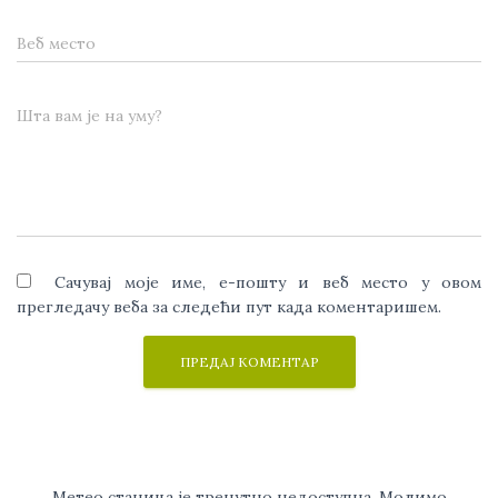
Веб место
Шта вам је на уму?
Сачувај моје име, е-пошту и веб место у овом
прегледачу веба за следећи пут када коментаришем.
Метео станица је тренутно недоступна. Молимо