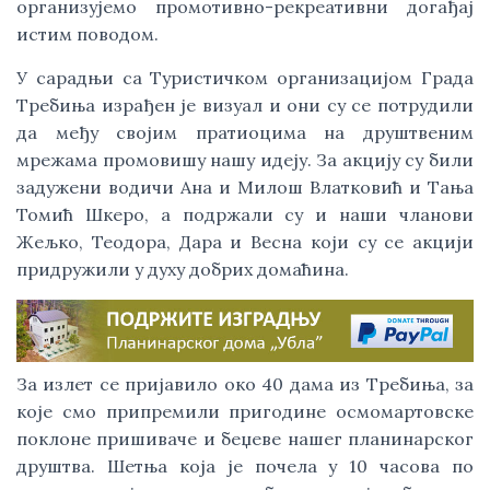
организујемо промотивно-рекреативни догађај
истим поводом.
У сарадњи са Туристичком организацијом Града
Требиња израђен је визуал и они су се потрудили
да међу својим пратиоцима на друштвеним
мрежама промовишу нашу идеју. За акцију су били
задужени водичи Ана и Милош Влатковић и Тања
Томић Шкеро, а подржали су и наши чланови
Жељко, Теодора, Дара и Весна који су се акцији
придружили у духу добрих домаћина.
За излет се пријавило око 40 дама из Требиња, за
које смо припремили пригодине осмомартовске
поклоне пришиваче и беџеве нашег планинарског
друштва. Шетња која је почела у 10 часова по