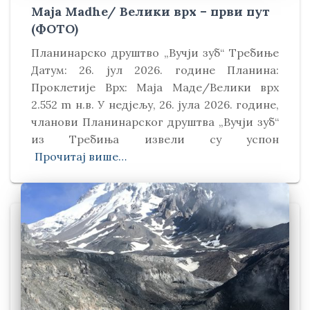
Maja Madhe/ Велики врх – први пут
(ФОТО)
Планинарско друштво „Вучји зуб“ Требиње
Датум: 26. јул 2026. године Планина:
Проклетије Врх: Маја Маде/Велики врх
2.552 m н.в. У недјељу, 26. јула 2026. године,
чланови Планинарског друштва „Вучји зуб“
из Требиња извели су успон
Прочитај више…