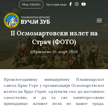
Убла УЖИВО
Постани члан
ПРИК
II Осмомартовски излет на
Страч (ФОТО)
Објављено
10. март 2026
Прошлогодишњу иницијативу Планинарског
савеза Црне Горе у организацији Осмомарствског
излета на брдо Страч, одлучили смо да наставимо
самостално, и да за све заинтересоване
припаднице љепшег пола из нашег града,