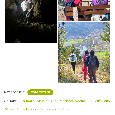
Категорије:
ИЗВЈЕШТАЈИ
Ознаке:
8 mart
bk vucji zub
Matulića pećina
PD Vučji zub
Strač
Turistička organizacija Trebinje