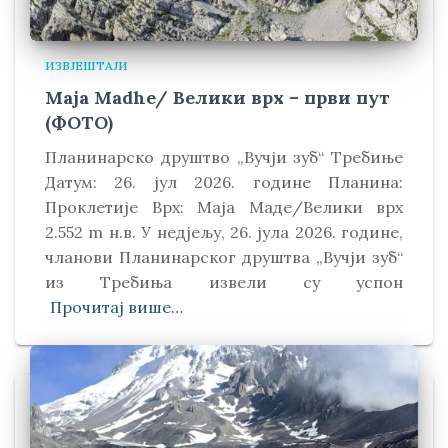
ИЗВЈЕШТАЈИ
Maja Madhe/ Велики врх – први пут
(ФОТО)
Планинарско друштво „Вучји зуб“ Требиње
Датум: 26. јул 2026. године Планина:
Проклетије Врх: Маја Маде/Велики врх
2.552 m н.в. У недјељу, 26. јула 2026. године,
чланови Планинарског друштва „Вучји зуб“
из Требиња извели су успон
Прочитај више…