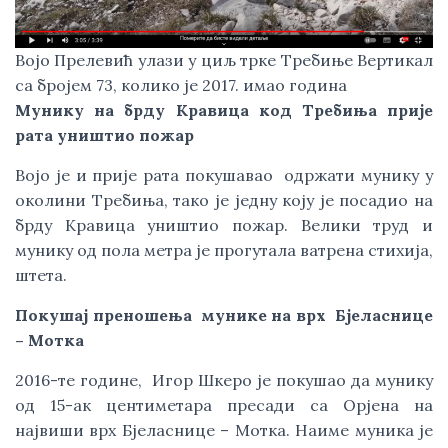
Војо Прелевић улази у циљ трке Требиње Вертикал
са бројем 73, колико је 2017. имао година
Мунику на брду Кравица код Требиња прије
рата уништио пожар
Војо је и прије рата покушавао одржати мунику у
околини Требиња, тако је једну коју је посадио на
брду Кравица уништио пожар. Велики труд и
мунику од пола метра је прогутала ватрена стихија,
штета.
Покушај преношења мунике на врх Бјеласнице
– Мотка
2016-те године, Игор Шкеро је покушао да мунику
од 15-ак центиметара пресади са Орјена на
највиши врх Бјеласнице – Мотка. Наиме муника је