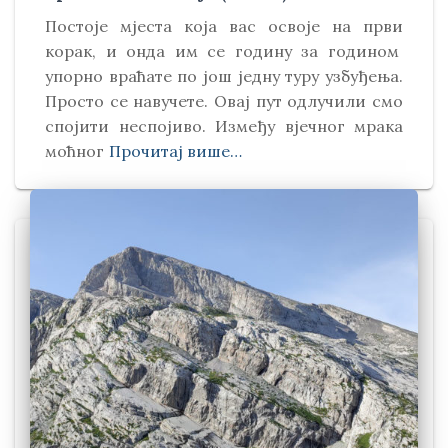
Постоје мјеста која вас освоје на први
корак, и онда им се годину за годином
упорно враћате по још једну туру узбуђења.
Просто се навучете. Овај пут одлучили смо
спојити неспојиво. Између вјечног мрака
моћног
Прочитај више…