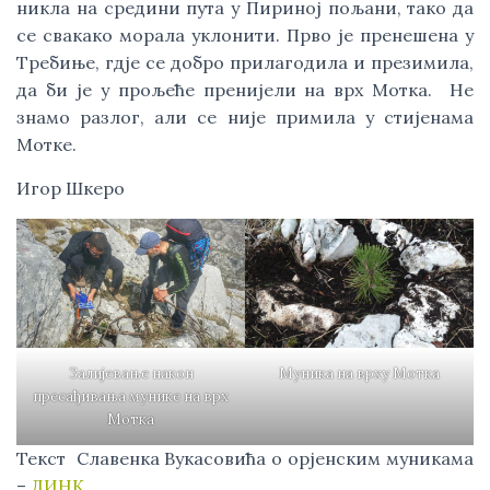
никла на средини пута у Пириној пољани, тако да
се свакако морала уклонити. Прво је пренешена у
Требиње, гдје се добро прилагодила и презимила,
да би је у прољеће пренијели на врх Мотка. Не
знамо разлог, али се није примила у стијенама
Мотке.
Игор Шкеро
Залијевање након
Муника на врху Мотка
пресађивања мунике на врх
Мотка
Текст Славенка Вукасовића о орјенским муникама
–
ЛИНК