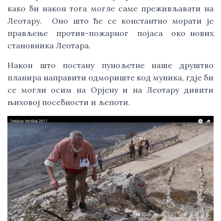
како би након тога могле саме преживљавати на
Леотару. Оно што ће се константно морати је
прављење против-пожарног појаса око нових
становника Леотара.
Након што постану пунољетне наше друштво
планира направити одмориште код муника, гдје би
се могли осим на Орјену и на Леотару дивити
њиховој посебности и љепоти.