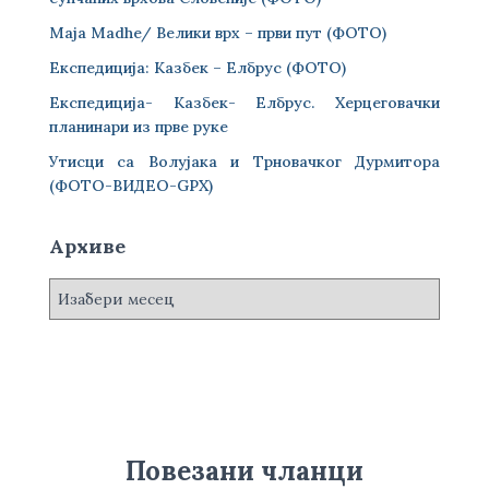
Maja Madhe/ Велики врх – први пут (ФОТО)
Експедиција: Казбек – Елбрус (ФОТО)
Експедиција- Казбек- Елбрус. Херцеговачки
планинари из прве руке
Утисци са Волујака и Трновачког Дурмитора
(ФОТО-ВИДЕО-GPX)
Архиве
А
р
х
и
в
е
Повезани чланци