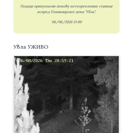
Подаци прикупљени помоћу метеореолошке станице
испред Планинарског дома "Убла".
06/06/2026 13:00
Убла УЖИВО