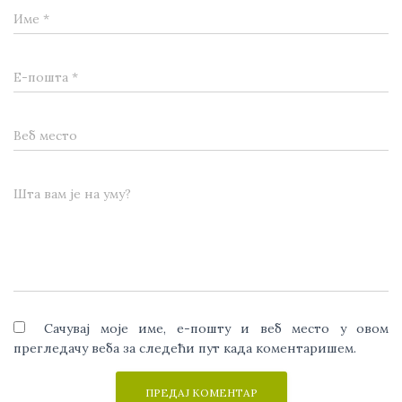
Име
*
Е-пошта
*
Веб место
Шта вам је на уму?
Сачувај моје име, е-пошту и веб место у овом
прегледачу веба за следећи пут када коментаришем.