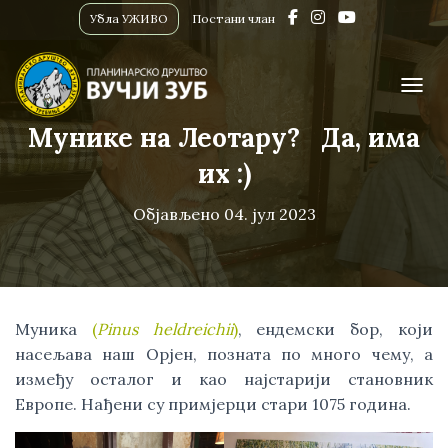
Убла УЖИВО
Постани члан
ПРИК
Мунике на Леотару? Да, има
их :)
Објављено
04. јул 2023
Муника
(
Pinus heldreichii
)
, ендемски бор, који
насељава наш Орјен, позната по много чему, а
између осталог и као најстарији становник
Европе. Нађени су примјерци стари 1075 година.