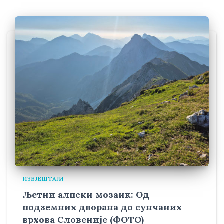
ИЗВЈЕШТАЈИ
Љетни алпски мозаик: Од
подземних дворана до сунчаних
врхова Словеније (ФОТО)