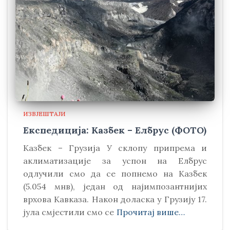
ИЗВЈЕШТАЈИ
Експедиција: Казбек – Елбрус (ФОТО)
Kазбек – Грузија У склопу припрема и
аклиматизације за успон на Елбрус
одлучили смо да се попнемо на Kазбек
(5.054 мнв), један од најимпозантнијих
врхова Kавказа. Након доласка у Грузију 17.
јула смјестили смо се
Прочитај више…