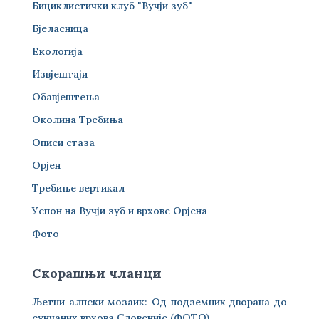
Бициклистички клуб "Вучји зуб"
Бјеласница
Екологија
Извјештаји
Обавјештења
Околина Требиња
Описи стаза
Орјен
Требиње вертикал
Успон на Вучји зуб и врхове Орјена
Фото
Скорашњи чланци
Љетни алпски мозаик: Од подземних дворана до
сунчаних врхова Словеније (ФОТО)