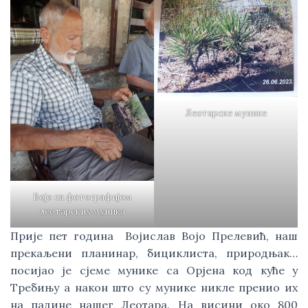
Леотарске мунике
Војо са фотографијом
леотарских муника
Прије пет година Војислав Војо Прелевић, наш
прекаљени планинар, бициклиста, природњак…
посијао је сјеме мунике са Орјена код куће у
Требињу а након што су мунике никле пренио их
на падине нашег Леотара. На висини око 800