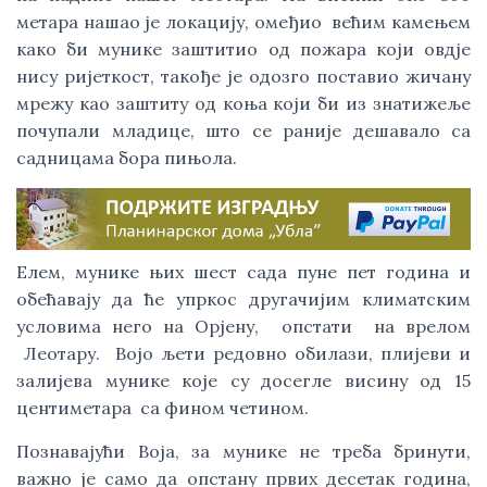
метара нашао је локацију, омеђио већим камењем
како би мунике заштитио од пожара који овдје
нису ријеткост, такође је одозго поставио жичану
мрежу као заштиту од коња који би из знатижеље
почупали младице, што се раније дешавало са
садницама бора пињола.
Елем, мунике њих шест сада пуне пет година и
обећавају да ће упркос другачијим климатским
условима него на Орјену, опстати на врелом
Леотару. Војо љети редовно обилази, плијеви и
залијева мунике које су досегле висину од 15
центиметара са фином четином.
Познавајући Воја, за мунике не треба бринути,
важно је само да опстану првих десетак година,