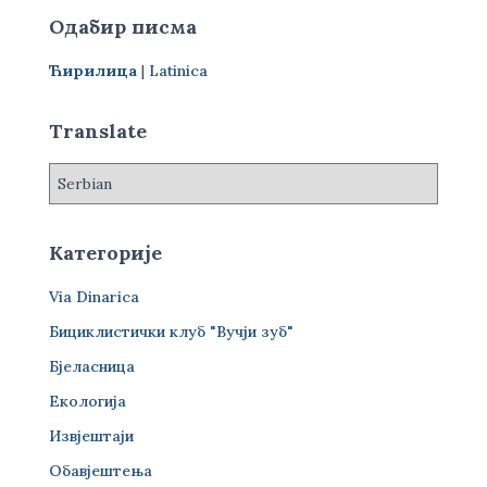
р
Одабир писма
а
г
Ћирилица
|
Latinica
а
з
а
Translate
:
Категорије
Via Dinarica
Бициклистички клуб "Вучји зуб"
Бјеласница
Екологија
Извјештаји
Обавјештења