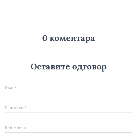
0 коментара
Оставите одговор
Име
*
Е-пошта
*
Веб место