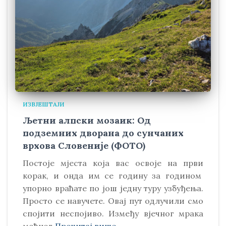
ИЗВЈЕШТАЈИ
Љетни алпски мозаик: Од
подземних дворана до сунчаних
врхова Словеније (ФОТО)
Постоје мјеста која вас освоје на први
корак, и онда им се годину за годином
упорно враћате по још једну туру узбуђења.
Просто се навучете. Овај пут одлучили смо
спојити неспојиво. Између вјечног мрака