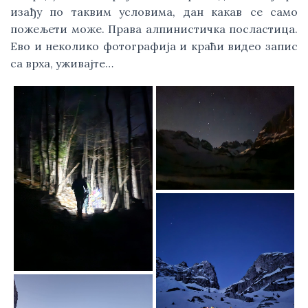
изађу по таквим условима, дан какав се само
пожељети може. Права алпинистичка посластица.
Ево и неколико фотографија и краћи видео запис
са врха, уживајте…