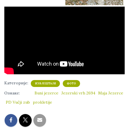
Категорије:
ИЗВЈЕШТАЈИ
ФОТО
Ознаке:
Buni jezerce
Jezerski vrh 2694
Maja Jezerce
PD Vučji zub
prokletije