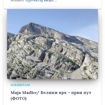
моћног
Прочитај више…
ИЗВЈЕШТАЈИ
Maja Madhe/ Велики врх – први пут
(ФОТО)