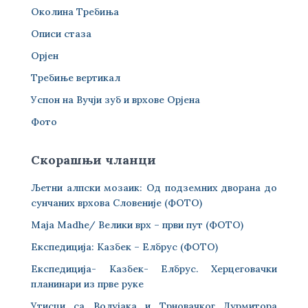
Околина Требиња
Описи стаза
Орјен
Требиње вертикал
Успон на Вучји зуб и врхове Орјена
Фото
Скорашњи чланци
Љетни алпски мозаик: Од подземних дворана до
сунчаних врхова Словеније (ФОТО)
Maja Madhe/ Велики врх – први пут (ФОТО)
Експедиција: Казбек – Елбрус (ФОТО)
Експедиција- Казбек- Елбрус. Херцеговачки
планинари из прве руке
Утисци са Волујака и Трновачког Дурмитора