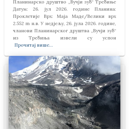
Планинарско друштво „Вучји зуб“ Требиње
Датум: 26. јул 2026. године Планина:
Проклетије Врх: Маја Маде/Велики врх
2.552 m н.в. У недјељу, 26. јула 2026. године,
чланови Планинарског друштва „Вучји зуб“
из Требиња извели су успон
Прочитај више…