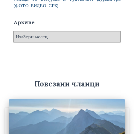
(ФОТО-ВИДЕО-GPX)
Архиве
А
р
х
и
в
е
Повезани чланци