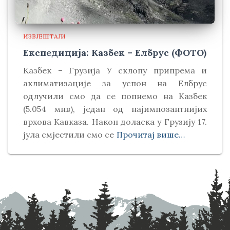
ИЗВЈЕШТАЈИ
Експедиција: Казбек – Елбрус (ФОТО)
Kазбек – Грузија У склопу припрема и
аклиматизације за успон на Елбрус
одлучили смо да се попнемо на Kазбек
(5.054 мнв), један од најимпозантнијих
врхова Kавказа. Након доласка у Грузију 17.
јула смјестили смо се
Прочитај више…