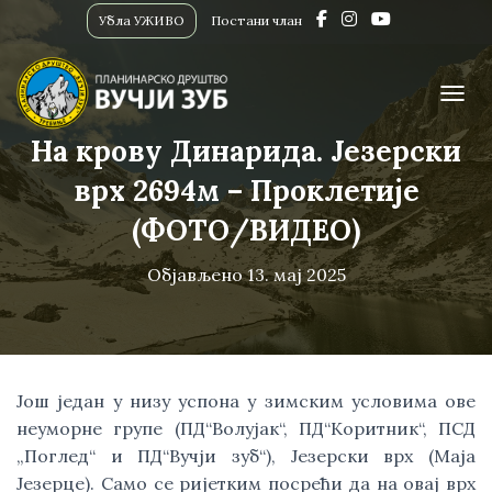
Убла УЖИВО
Постани члан
ПРИК
На крову Динарида. Језерски
врх 2694м – Проклетије
(ФОТО/ВИДЕО)
Објављено
13. мај 2025
Још један у низу успона у зимским условима ове
неуморне групе (ПД“Волујак“, ПД“Коритник“, ПСД
„Поглед“ и ПД“Вучји зуб“), Језерски врх (Маја
Језерце). Само се ријетким посрећи да на овај врх