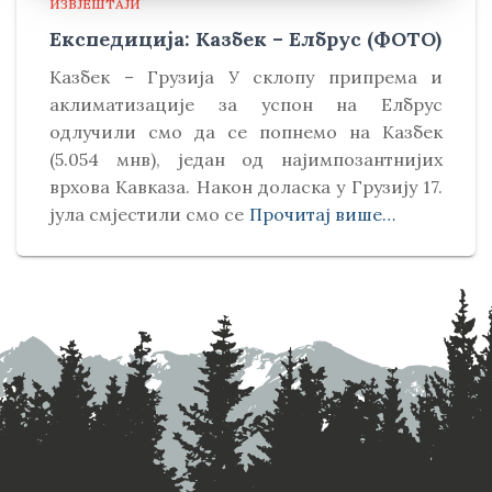
ИЗВЈЕШТАЈИ
Експедиција: Казбек – Елбрус (ФОТО)
Kазбек – Грузија У склопу припрема и
аклиматизације за успон на Елбрус
одлучили смо да се попнемо на Kазбек
(5.054 мнв), један од најимпозантнијих
врхова Kавказа. Након доласка у Грузију 17.
јула смјестили смо се
Прочитај више…