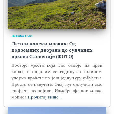
ИЗВЈЕШТАЈИ
Љетни алпски мозаик: Од
подземних дворана до сунчаних
врхова Словеније (ФОТО)
Постоје мјеста која вас освоје на први
корак, и онда им се годину за годином
упорно враћате по још једну туру узбуђења.
Просто се навучете. Овај пут одлучили смо
спојити неспојиво. Између вјечног мрака
моћног
Прочитај више…