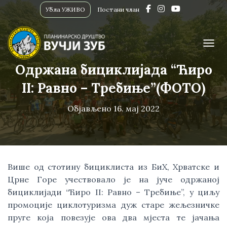
Убла УЖИВО
Постани члан
ПРИК
Одржана бициклијада “Ћиро
II: Равно – Требиње”(ФОТО)
Објављено
16. мај 2022
Више од стотину бициклиста из БиХ, Хрватске и
Црне Горе учествовало је на јуче одржаној
бициклијади “Ћиро II: Равно – Требиње”, у циљу
промоције циклотуризма дуж старе жељезничке
пруге која повезује ова два мјеста те јачања