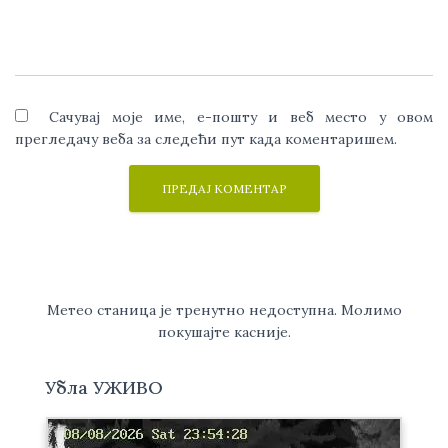
Сачувај моје име, е-пошту и веб место у овом
прегледачу веба за следећи пут када коментаришем.
Метео станица је тренутно недоступна. Молимо
покушајте касније.
Убла УЖИВО