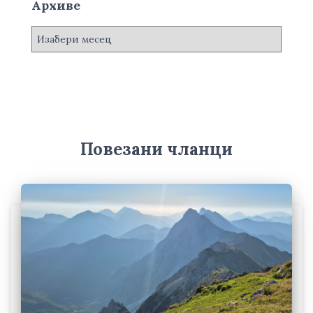
Архиве
А
р
х
и
в
е
Повезани чланци