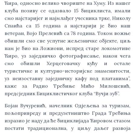
Ћира, односно велико чвориште на Хуму. Из нашег
клуба позиву се одазвало 15 бициклиста, имали
смо најстаријег и најмлађег учесника трке, Николу
Спаића са 15 година а најстарији је био наш
ветеран, Војо Прелевић са 78 година. Током вожње
обишли смо све успутне жељезничке објекте, циљ
нам је био на Ложиони, испред старе локомотиве
Ћиро, уз заједничко фотографисање, након чега
смо обишли Херцеговачку кућу и остале
туристичке и културно-историјске знаменитости,
уз неизоставну заједничку кафу под платанима”,
каже за Радио Требиње Мићо Милошевић,
предсједник Бициклистичког клуба “Вучји зуб”.
Бојан Вучуревић, начелник Одјељења за туризам,
пољопривреду и предузетништво Града Требиња
изразио је наду да ће бициклијада Ћировом стазом
постати традиционална, у циљу даљег развоја