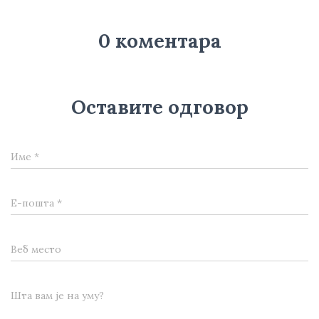
0 коментара
Оставите одговор
Име
*
Е-пошта
*
Веб место
Шта вам је на уму?