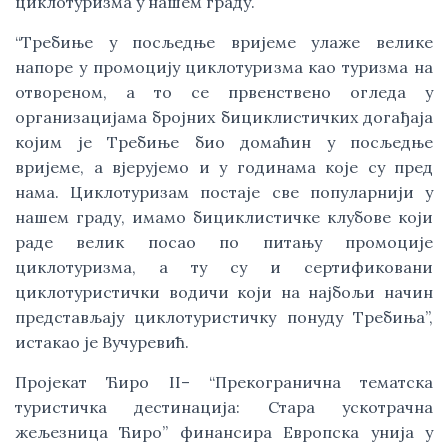
циклотуризма у нашем граду.
“Требиње у посљедње вријеме улаже велике
напоре у промоцију циклотуризма као туризма на
отвореном, а то се првенствено огледа у
организацијама бројних бициклистичких догађаја
којим је Требиње био домаћин у посљедње
вријеме, а вјерујемо и у годинама које су пред
нама. Циклотуризам постаје све популарнији у
нашем граду, имамо бициклистичке клубове који
раде велик посао по питању промоције
циклотуризма, а ту су и сертификовани
циклотуристички водичи који на најбољи начин
представљају циклотуристичку понуду Требиња”,
истакао је Вучуревић.
Пројекат Ћиро II– “Прекогранична тематска
туристичка дестинација: Стара ускотрачна
жељезница Ћиро” финансира Европска унија у