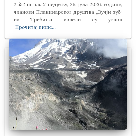
2.552 m н.в. У недјељу, 26. јула 2026. године,
чланови Планинарског друштва „Вучји зуб“
из Требиња извели су успон
Прочитај више…