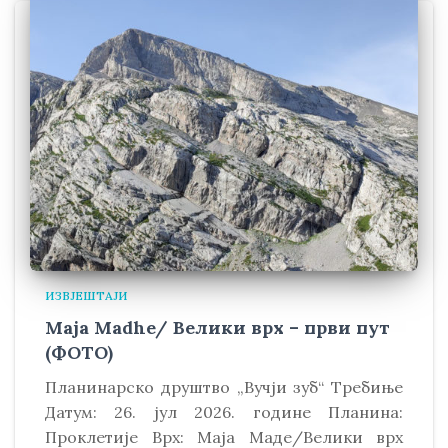
ИЗВЈЕШТАЈИ
Maja Madhe/ Велики врх – први пут
(ФОТО)
Планинарско друштво „Вучји зуб“ Требиње
Датум: 26. јул 2026. године Планина:
Проклетије Врх: Маја Маде/Велики врх