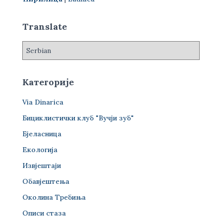
а
з
а
Translate
:
Категорије
Via Dinarica
Бициклистички клуб "Вучји зуб"
Бјеласница
Екологија
Извјештаји
Обавјештења
Околина Требиња
Описи стаза