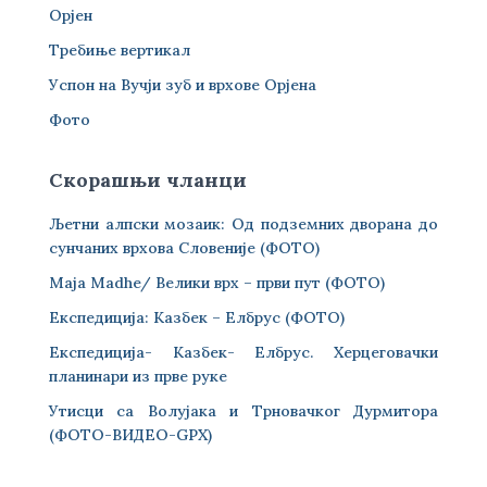
Орјен
Требиње вертикал
Успон на Вучји зуб и врхове Орјена
Фото
Скорашњи чланци
Љетни алпски мозаик: Од подземних дворана до
сунчаних врхова Словеније (ФОТО)
Maja Madhe/ Велики врх – први пут (ФОТО)
Експедиција: Казбек – Елбрус (ФОТО)
Експедиција- Казбек- Елбрус. Херцеговачки
планинари из прве руке
Утисци са Волујака и Трновачког Дурмитора
(ФОТО-ВИДЕО-GPX)