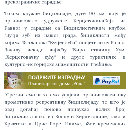
прекограничне сарадње.
Током кружне бицилијаде, дуге 90 км, коју је
организовало удружење ХерцеговинаБајк из
Равног у сарадњи са Бициклистичким клубом
“Вучји зуб” из нашег града, бициклисти, међу
којима 15 чланова “Вучјег зуба”, посјетили су Равно,
Завалу, некада највећу Ћиро станицу Хум,
„Херцеговачку кућу“ и друге туристичке и
културно-историјске знаменитости Требиња.
“Сретни смо што смо успјели организовати ову
промотивно рекреативну бициклијаду, те што је
овај догађај поново привукао велик број
бициклиста како из Босне и Херцеговине, тако и
Хрватске и Црне Горе. Наиме, због временских