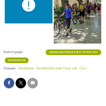
Категорије:
БИЦИКЛИСТИЧКИ КЛУБ "ВУЧЈИ ЗУБ"
ИЗВЈЕШТАЈИ
Ознаке:
Biciklijada
Biciklistički klub Vučji zub
Ćiro