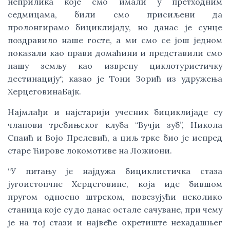
неприлика које смо имали у претходним
седмицама, били смо присиљени да
пролонгирамо бициклијаду, но данас је сунце
поздравило наше госте, а ми смо се још једном
показали као прави домаћини и представили смо
нашу земљу као изврсну циклотуристичку
дестинацију“, казао је Тони Зорић из удружења
ХерцеговинаБајк.
Најмлађи и најстарији учесник бициклијаде су
чланови требињског клуба “Вучји зуб”, Никола
Спаић и Војо Прелевић, а циљ трке био је испред
старе Ћирове локомотиве на Ложиони.
“У питању је најдужа бициклистичка стаза
југоистопчне Херцеговине, која иде бившом
пругом односно штреком, повезујући неколико
станица које су до данас остале сачуване, при чему
је на тој стази и највеће окретиште некадашњег