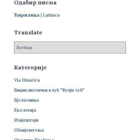
Одабир писма
а
г
Ћирилица
|
Latinica
а
з
а
Translate
:
Категорије
Via Dinarica
Бициклистички клуб "Вучји зуб"
Бјеласница
Екологија
Извјештаји
Обавјештења