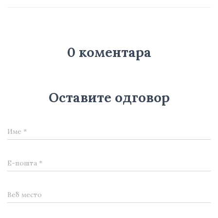
0 коментара
Оставите одговор
Име
*
Е-пошта
*
Веб место