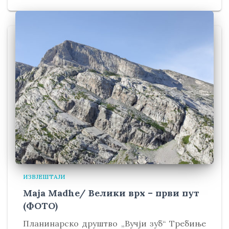
ИЗВЈЕШТАЈИ
Maja Madhe/ Велики врх – први пут
(ФОТО)
Планинарско друштво „Вучји зуб“ Требиње