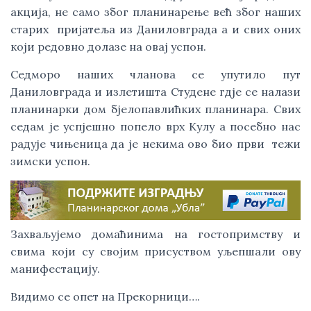
акција, не само због планинарење већ због наших 
старих  пријатеља из Даниловграда а и свих оних 
који редовно долазе на овај успон.
Седморо наших чланова се упутило пут 
Даниловграда и излетишта Студене гдје се налази 
планинарки дом бјелопавлићких планинара. Свих 
седам је успјешно попело врх Кулу а посебно нас 
радује чињеница да је некима ово био први  тежи 
зимски успон. 
Захваљујемо домаћинима на гостопримству и 
свима који су својим присуством уљепшали ову 
манифестацију. 
Видимо се опет на Прекорници….