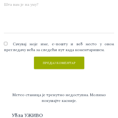
Шта вам је на уму?
Сачувај моје име, е-пошту и веб место у овом
прегледачу веба за следећи пут када коментаришем.
Метео станица је тренутно недоступна. Молимо
покушајте касније.
Убла УЖИВО