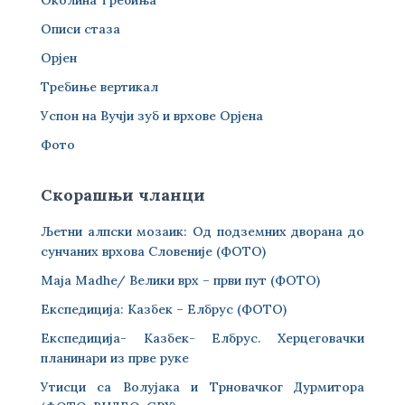
Околина Требиња
Описи стаза
Орјен
Требиње вертикал
Успон на Вучји зуб и врхове Орјена
Фото
Скорашњи чланци
Љетни алпски мозаик: Од подземних дворана до
сунчаних врхова Словеније (ФОТО)
Maja Madhe/ Велики врх – први пут (ФОТО)
Експедиција: Казбек – Елбрус (ФОТО)
Експедиција- Казбек- Елбрус. Херцеговачки
планинари из прве руке
Утисци са Волујака и Трновачког Дурмитора