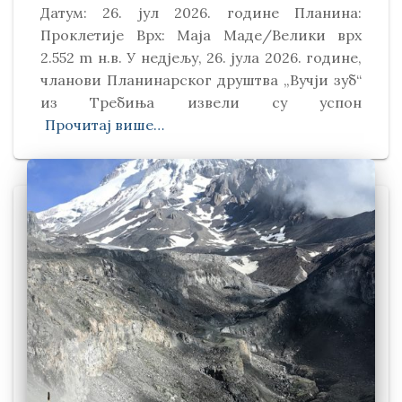
Датум: 26. јул 2026. године Планина:
Проклетије Врх: Маја Маде/Велики врх
2.552 m н.в. У недјељу, 26. јула 2026. године,
чланови Планинарског друштва „Вучји зуб“
из Требиња извели су успон
Прочитај више…