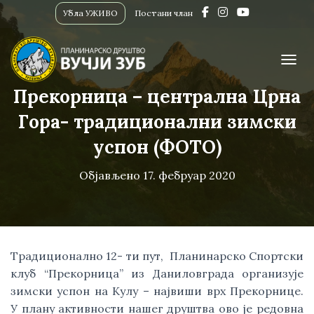
Убла УЖИВО
Постани члан
ПРИК
Прекорница – централна Црна
Гора- традиционални зимски
успон (ФОТО)
Објављено
17. фебруар 2020
Традиционално 12- ти пут,  Планинарско Спортски 
клуб “Прекорница” из Даниловграда организује 
зимски успон на Кулу – највиши врх Прекорнице.  
У плану активности нашег друштва ово је редовна 