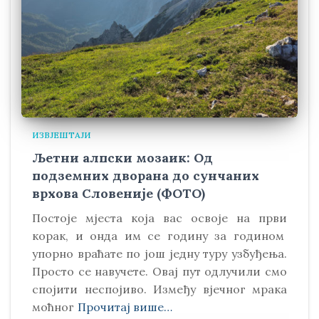
ИЗВЈЕШТАЈИ
Љетни алпски мозаик: Од
подземних дворана до сунчаних
врхова Словеније (ФОТО)
Постоје мјеста која вас освоје на први
корак, и онда им се годину за годином
упорно враћате по још једну туру узбуђења.
Просто се навучете. Овај пут одлучили смо
спојити неспојиво. Између вјечног мрака
моћног
Прочитај више…