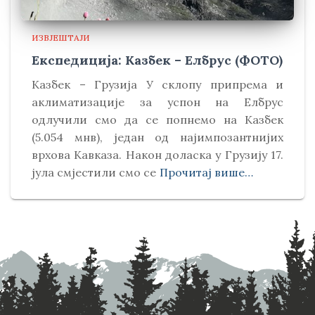
ИЗВЈЕШТАЈИ
Експедиција: Казбек – Елбрус (ФОТО)
Kазбек – Грузија У склопу припрема и
аклиматизације за успон на Елбрус
одлучили смо да се попнемо на Kазбек
(5.054 мнв), један од најимпозантнијих
врхова Kавказа. Након доласка у Грузију 17.
јула смјестили смо се
Прочитај више…