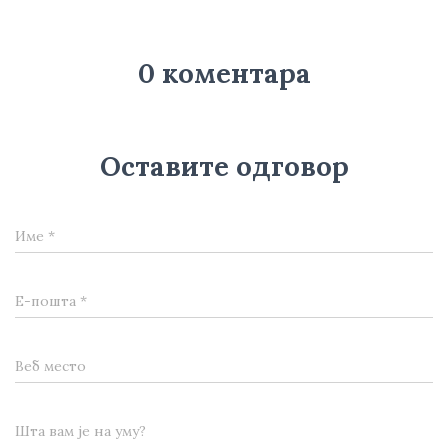
0 коментара
Оставите одговор
Име
*
Е-пошта
*
Веб место
Шта вам је на уму?