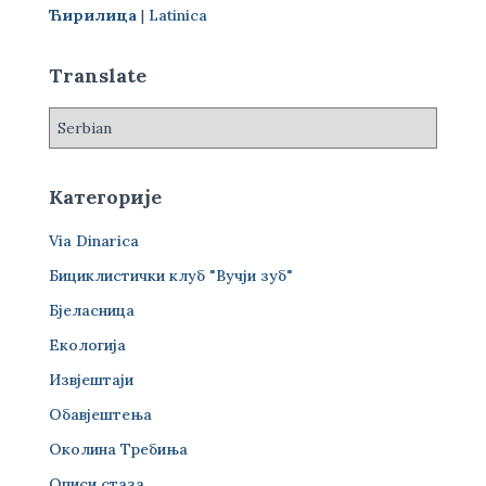
г
Ћирилица
|
Latinica
а
з
а
Translate
:
Категорије
Via Dinarica
Бициклистички клуб "Вучји зуб"
Бјеласница
Екологија
Извјештаји
Обавјештења
Околина Требиња
Описи стаза