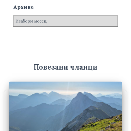
Архиве
А
р
х
и
в
е
Повезани чланци