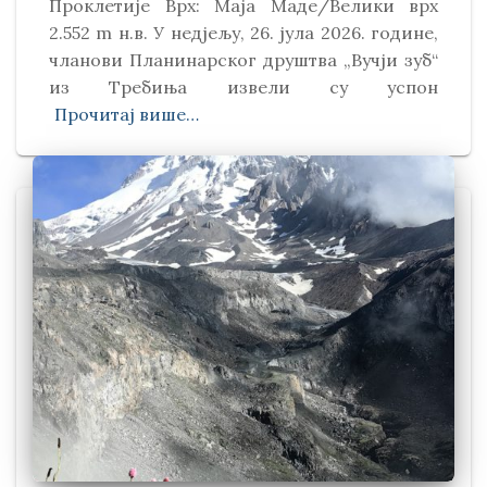
Проклетије Врх: Маја Маде/Велики врх
2.552 m н.в. У недјељу, 26. јула 2026. године,
чланови Планинарског друштва „Вучји зуб“
из Требиња извели су успон
Прочитај више…