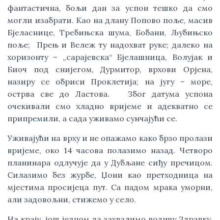
фантастична, бољи дан за успон тешко да смо
могли изабрати. Као на длану Попово поље, масив
Бјеласнице, Требињска шума, Бобани, Љубињско
поље; Прењ и Вележ ту надохват руке; далеко на
хоризонту – „сарајевска“ Бјелашница, Волујак и
Биоч под снијегом, Дурмитор, врхови Орјена,
назиру се обриси Проклетија; на југу – море,
острва све до Ластова. Због датума успона
очекивали смо хладно вријеме и адекватно се
припремили, а сада уживамо сунчајући се.
Уживајући на врху и не опажамо како брзо пролази
вријеме, око 14 часова полазимо назад. Четворо
планинара одлучује да у Дубљане сиђу пречицом.
Силазимо без журбе, Џони као претходница на
мјестима просијеца пут. Са падом мрака уморни,
али задовољни, стижемо у село.
На крају, још једном да захвалимо водичу Здравку,