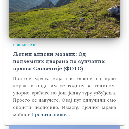
ИЗВЈЕШТАЈИ
Љетни алпски мозаик: Од
подземних дворана до сунчаних
врхова Словеније (ФОТО)
Постоје мјеста која вас освоје на први
корак, и онда им се годину за годином
упорно враћате по још једну туру узбуђења.
Просто се навучете. Овај пут одлучили смо
спојити неспојиво. Између вјечног мрака
моћног
Прочитај више…