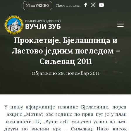
Убла УЖИВО
Постани члан
ПРИК
Проклетије, Бјелашница и
Ластово једним погледом –
Сиљевац 2011
Објављено
29. новембар 2011
У циљу афирмације планине Бјеласнице, поред
акције „Мотка“, ове године по први пут је у план
активности ПД „Вучји зуб“ укључен успон на њен
други по висини врх – Сиљевац. Иако висок