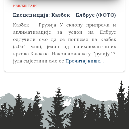
ИЗВЈЕШТАЈИ
Експедиција: Казбек – Елбрус (ФОТО)
Kазбек – Грузија У склопу припрема и
аклиматизације за успон на Елбрус
одлучили смо да се попнемо на Kазбек
(5.054 мнв), један од најимпозантнијих
врхова Kавказа. Након доласка у Грузију 17.
јула смјестили смо се
Прочитај више…