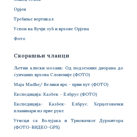
Орјен
Требиње вертикал
Успон на Вучји зуб и врхове Орјена
Фото
Скорашњи чланци
Љетни алпски мозаик: Од подземних дворана до
сунчаних врхова Словеније (ФОТО)
Maja Madhe/ Велики врх – први пут (ФОТО)
Експедиција: Казбек – Елбрус (ФОТО)
Експедиција- Казбек- Елбрус. Херцеговачки
планинари из прве руке
Утисци са Волујака и Трновачког Дурмитора
(ФОТО-ВИДЕО-GPX)