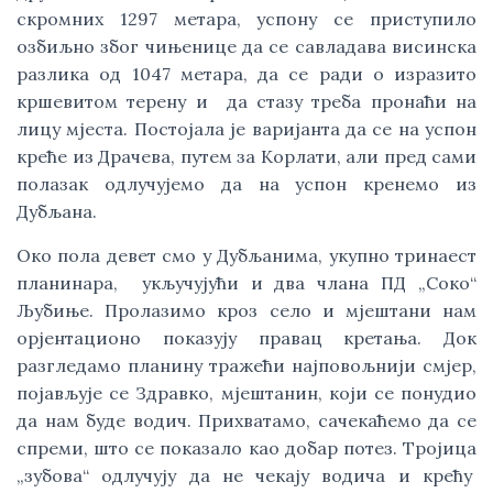
скромних 1297 метара, успону се приступило
озбиљно због чињенице да се савладава висинска
разлика од 1047 метара, да се ради о изразито
кршевитом терену и да стазу треба пронаћи на
лицу мјеста. Постојала је варијанта да се на успон
креће из Драчева, путем за Корлати, али пред сами
полазак одлучујемо да на успон кренемо из
Дубљана.
Око пола девет смо у Дубљанима, укупно тринаест
планинара, укључујући и два члана ПД „Соко“
Љубиње. Пролазимо кроз село и мјештани нам
орјентационо показују правац кретања. Док
разгледамо планину тражећи најповољнији смјер,
појављује се Здравко, мјештанин, који се понудио
да нам буде водич. Прихватамо, сачекаћемо да се
спреми, што се показало као добар потез. Тројица
„зубова“ одлучују да не чекају водича и крећу