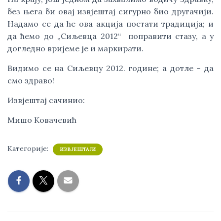
без њега би овај извјештај сигурно био другачији.
Надамо се да ће ова акција постати традиција; и
да ћемо до „Сиљевца 2012“ поправити стазу, а у
догледно вријеме је и маркирати.
Видимо се на Сиљевцу 2012. године; а дотле – да
смо здраво!
Извјештај сачинио:
Мишо Ковачевић
Категорије:
ИЗВЈЕШТАЈИ