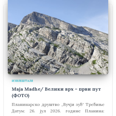
ИЗВЈЕШТАЈИ
Maja Madhe/ Велики врх – први пут
(ФОТО)
Планинарско друштво „Вучји зуб“ Требиње
Датум: 26. јул 2026. године Планина: