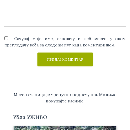
Сачувај моје име, е-пошту и веб место у овом
прегледачу веба за следећи пут када коментаришем.
Метео станица је тренутно недоступна. Молимо
покушајте касније.
Убла УЖИВО