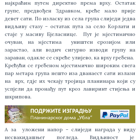
најкраћим путем директно према врху. Остатак
групе, предвођен Здравком, креће мало прије
девет сати. По изласку из села група слиједи једва
видљиву стазу – остатак пута за село Корлати и
стаје у масиву Бјеласнице. Пут је мјестимично
очуван, на мјестима уништен ерозијом или
зарастао, али водич сигурно изводи групу на
зараван, одакле се скреће улијево, ка врху гребена.
Крећући се гребеном мјестимично широким свега
пар метара група нешто иза дванаест сати излази
на врх, гдје их чекају тројица планинара који су
успјели да пронађу пут кроз лавиринт стијења и
шкрипова.
А за уложени напор – слиједи награда у виду
несвакидашњег погледа. Видљивост је