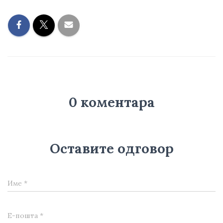
0 коментара
Оставите одговор
Име
*
Е-пошта
*