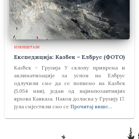
ИЗВЈЕШТАЈИ
Експедиција: Казбек – Елбрус (ФОТО)
Kазбек – Грузија У склопу припрема и
аклиматизације за успон на Елбрус
одлучили смо да се попнемо на Kазбек
(5.054 мнв), један од најимпозантнијих
врхова Kавказа. Након доласка у Грузију 17.
јула смјестили смо се
Прочитај више…