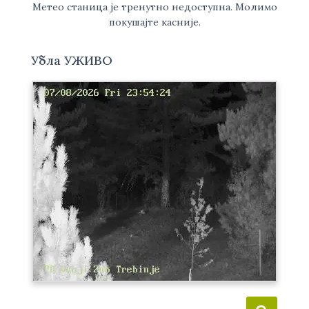
Метео станица је тренутно недоступна. Молимо
покушајте касније.
Убла УЖИВО