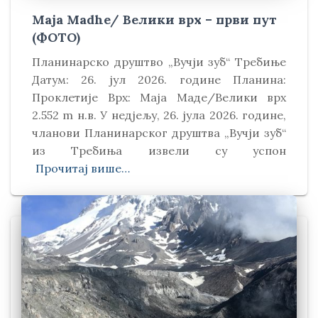
Maja Madhe/ Велики врх – први пут
(ФОТО)
Планинарско друштво „Вучји зуб“ Требиње
Датум: 26. јул 2026. године Планина:
Проклетије Врх: Маја Маде/Велики врх
2.552 m н.в. У недјељу, 26. јула 2026. године,
чланови Планинарског друштва „Вучји зуб“
из Требиња извели су успон
Прочитај више…