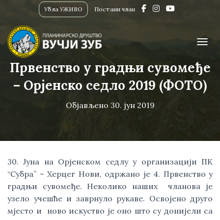
Убла УЖИВО
Постани члан
ПРИК
Првенство у градњи сувомеђе
– Орјенско седло 2019 (ФОТО)
Објављено
30. јун 2019
30. Јуна на Орјенском седлу у организацији ПК 
“Субра” – Херцег Нови, одржано је 4. Првенство у 
градњи сувомеђе. Неколико наших  чланова је 
узело учешће и заврнуло рукаве. Освојено друго 
мјесто и  ново искуство је оно што су донијели са 