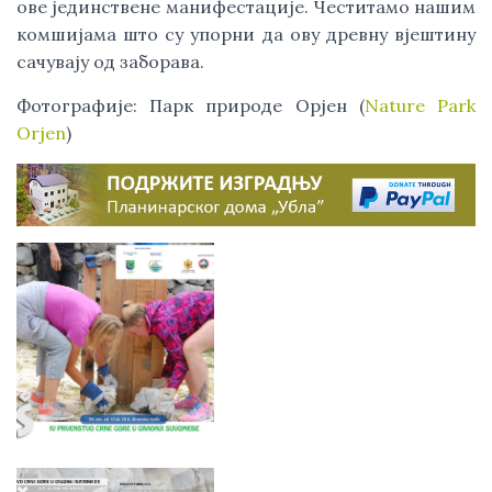
ове јединствене манифестације. Честитамо нашим 
комшијама што су упорни да ову древну вјештину 
сачувају од заборава.
Фотографије: Парк природе Орјен (
Nature Park 
Orjen
) 