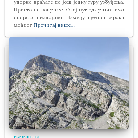
упорно враћате по још једну туру узбуђења.
Просто се навучете. Овај пут одлучили смо
спојити неспојиво. Између вјечног мрака
моћног
Прочитај више…
ИЗВЈЕШТАЈИ