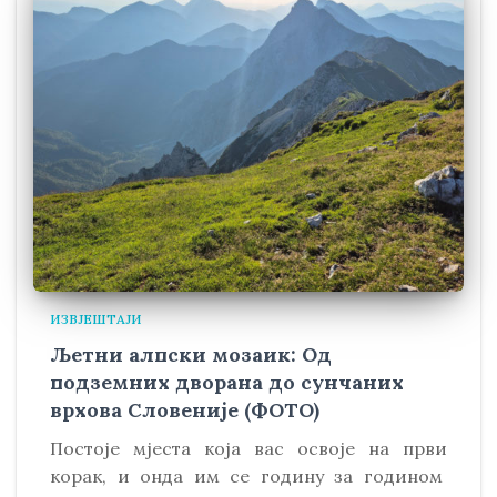
ИЗВЈЕШТАЈИ
Љетни алпски мозаик: Од
подземних дворана до сунчаних
врхова Словеније (ФОТО)
Постоје мјеста која вас освоје на први
корак, и онда им се годину за годином