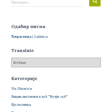
П
Претрага …
р
е
т
р
Одабир писма
а
г
Ћирилица
|
Latinica
а
з
а
Translate
:
Категорије
Via Dinarica
Бициклистички клуб "Вучји зуб"
Бјеласница