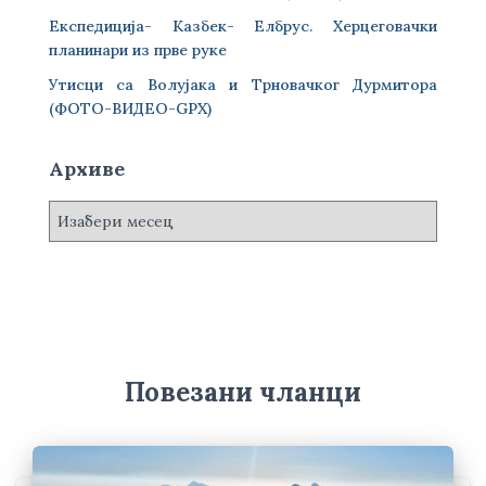
Експедиција- Казбек- Елбрус. Херцеговачки
планинари из прве руке
Утисци са Волујака и Трновачког Дурмитора
(ФОТО-ВИДЕО-GPX)
Архиве
А
р
х
и
в
е
Повезани чланци