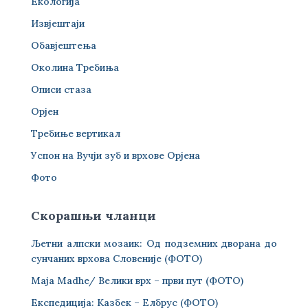
Екологија
Извјештаји
Обавјештења
Околина Требиња
Описи стаза
Орјен
Требиње вертикал
Успон на Вучји зуб и врхове Орјена
Фото
Скорашњи чланци
Љетни алпски мозаик: Од подземних дворана до
сунчаних врхова Словеније (ФОТО)
Maja Madhe/ Велики врх – први пут (ФОТО)
Експедиција: Казбек – Елбрус (ФОТО)