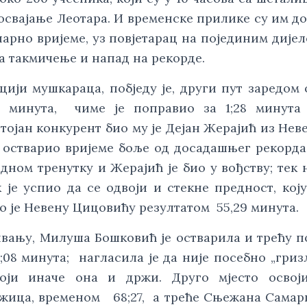
освајање Леотара. И временске прилике су им д
спарно вријеме, уз повјетарац на појединим дије
за такмичење и напад на рекорде.
цији мушкараца, побједу је, други пут заредом
 минута, чиме је поправио за 1;28 минута
тојан конкурент био му је Дејан Жерајић из Нев
н остварио вријеме боље од досадашњег рекорда
едном тренутку и Жерајић је био у вођству; тек 
је успио да се одвоји и стекне предност, коју
ло је Невену Цицовићу резултатом 55,29 минута.
ивању, Милуша Бошковић је остварила и трећу п
08 минута; нагласила је да није посебно „гриз
оји иначе она и држи. Друго мјесто освоји
жица, временом 68;27, а треће Сњежана Сама