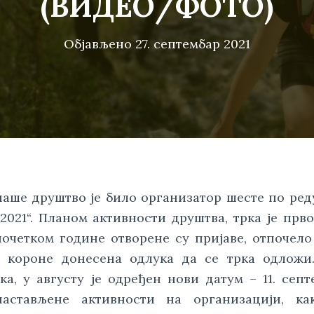
(ВИДЕО/ФОТО)
Објављено
27. септембар 2021
, наше друштво је било организатор шесте по ред
2021“. Планом активности друштва, трка је прв
почетком године отворене су пријаве, отпочело
е короне донесена одлука да се трка одложи
, у августу је одређен нови датум – 11. септ
астављене активности на организацији, ка