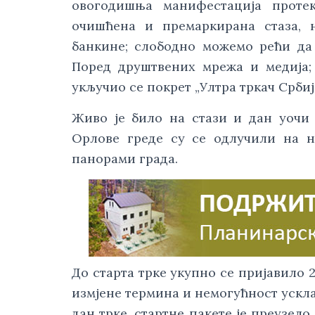
овогодишња манифестација протек
очишћена и премаркирана стаза, 
банкине; слободно можемо рећи да 
Поред друштвених мрежа и медија; 
укључио се покрет „Ултра тркач Србија
Живо је било на стази и дан уочи 
Орлове греде су се одлучили на н
панорами града.
До старта трке укупно се пријавило 
измјене термина и немогућност ускла
дан трке, стартне пакете је преузело