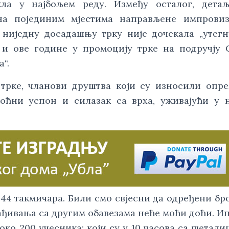
ла у најбољем реду. Између осталог, детаљ
на појединим мјестима направљене импровиз
ниједну досадашњу трку није дочекала „утегну
и ове године у промоцију трке на подручју 
“.
трке, чланови друштва који су износили опр
оћни успон и силазак са врха, уживајући у 
244 такмичара. Били смо свјесни да одређени бро
ђивања са другим обавезама неће моћи доћи. Ип
 око 200 учесника; који су у 10 часова са шетали