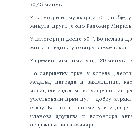
70;45 минута.
У категорији „мушкарци 50+“, побјед
минута; други је био Радомир Мирков
У категорији „жене 50+“, Војислава Ц
минута; једина у оквиру временског 
У временском лимиту од 120 минута 
По завршетку трке, у хотелу „Леота
медаља, награда и захвалница, к
истицали задовљство успјешно истрч
учествовали први пут – добру, атракт
стазу. Важно је напоменути и да је 
чланова друштва и волонтера анг
освјежења за такмичаре. .