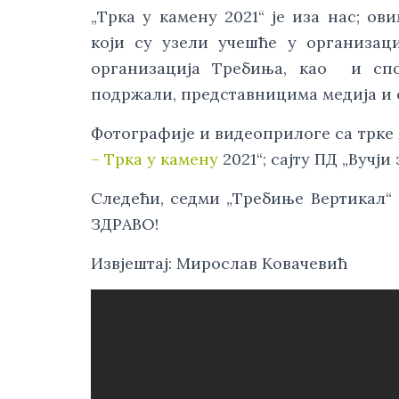
„Трка у камену 2021“ је иза нас; о
који су узели учешће у организаци
организација Требиња, као и сп
подржали, представницима медија и 
Фотографије и видеоприлоге са трк
– Трка у камену
2021“; сајту ПД „Вучји
Следећи, седми „Требиње Вертикал“ 
ЗДРАВО!
Извјештај: Мирослав Ковачевић