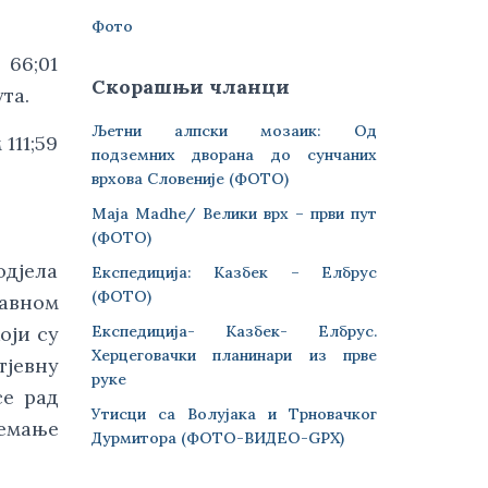
Фото
 66;01
Скорашњи чланци
та.
Љетни алпски мозаик: Од
111;59
подземних дворана до сунчаних
врхова Словеније (ФОТО)
Maja Madhe/ Велики врх – први пут
(ФОТО)
одјела
Експедиција: Казбек – Елбрус
(ФОТО)
авном
Експедиција- Казбек- Елбрус.
оји су
Херцеговачки планинари из прве
тјевну
руке
се рад
Утисци са Волујака и Трновачког
емање
Дурмитора (ФОТО-ВИДЕО-GPX)