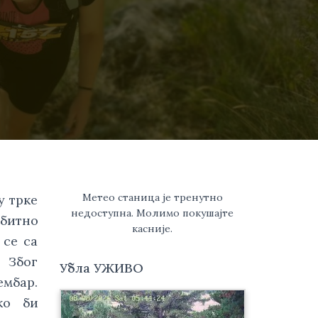
Метео станица је тренутно
у трке
недоступна. Молимо покушајте
обитно
касније.
 се са
. Због
Убла УЖИВО
ембар.
ко би