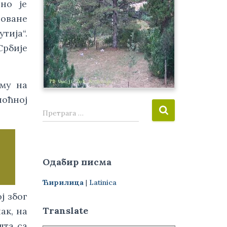
но је
оване
тија“.
Србије
ему на
ноћној
П
Претрага …
р
е
т
р
Одабир писма
а
г
Ћирилица
|
Latinica
а
ј због
з
а
Translate
ак, на
:
шта са