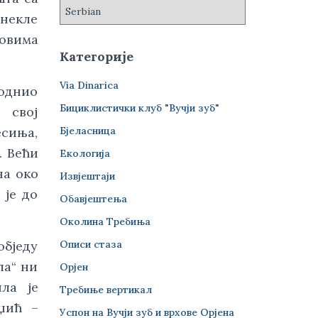
онекле
ловима
Категорије
Via Dinarica
 однио
Бициклистички клуб "Вучји зуб"
 свој
Бјеласница
есиња,
. Већи
Екологија
на око
Извјештаји
 је до
Обавјештења
Околина Требиња
Описи стаза
обједу
ла“ ни
Орјен
ла је
Требиње вертикал
рџић –
Успон на Вучји зуб и врхове Орјена