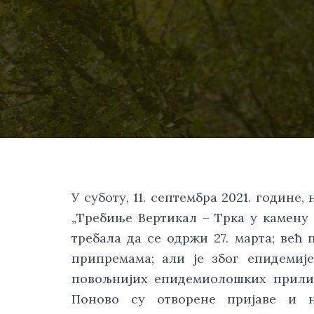
У суботу, 11. септембра 2021. године
„Требиње Вертикал – Трка у камену 
требала да се одржи 27. марта; већ 
припремама; али је због епидемиј
повољнијих епидемиолошких прилика
Поново су отворене пријаве и н