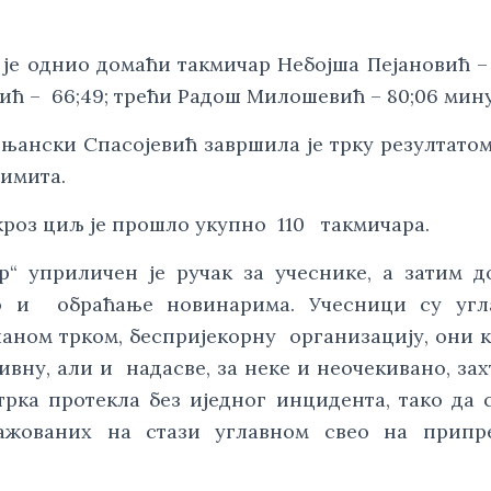
у је однио домаћи такмичар Небојша Пејановић –
ић – 66;49; трећи Радош Милошевић – 80;06 мину
рњански Спасојевић завршила је трку резултатом 
лимита.
кроз циљ је прошло укупно 110 такмичара.
р“ уприличен је ручак за учеснике, а затим д
ао и обраћање новинарима. Учесници су угл
аном трком, беспријекорну организацију, они к
ивну, али и надасве, за неке и неочекивано, зах
трка протекла без иједног инцидента, тако да 
ажованих на стази углавном свео на припр