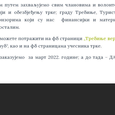
вим путем захваљујемо свим члановима и волон
ји и обезбјеђењу трке; граду Требиње, Турис
онзорима који су нас финансијки и матери
осталим.
е можете потражити на фб страници
„Требиње ве
 зуб“, као и на фб страницама учесника трке.
заказујемо за март 2022. године; а до тада – 