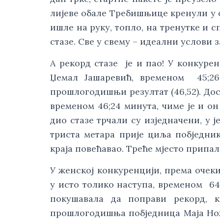
лијеве обале Требишњице кренули у 
ишле на руку, топло, на тренутке и 
стазе. Све у свему – идеални услови 
А рекорд стазе је и пао! У конкурен
Џемал Јашаревић, временом 45;26
прошлогодишњи резултат (46,52). Дос
временом 46;24 минута, чиме је и о
дио стазе трчали су изједначени, у ј
триста метара прије циља побједник 
краја повећавао. Треће мјесто припа
У женској конкуренцији, према очек
у исто толико наступа, временом 64;
покушавала да поправи рекорд, к
прошлогодишња побједница Маја Но