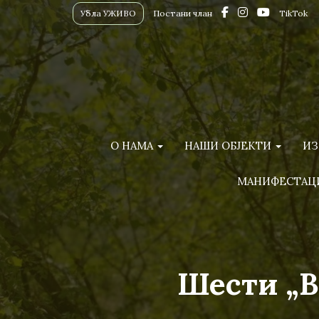
Убла УЖИВО
Постани члан
TikTok
О НАМА
НАШИ ОБЈЕКТИ
ИЗ
МАНИФЕСТАЦ
Шести „В