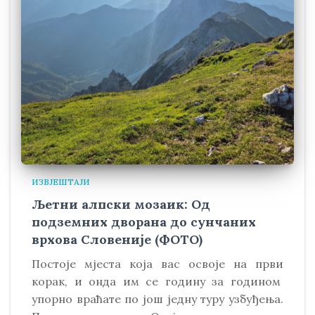
ИЗВЈЕШТАЈИ
Љетни алпски мозаик: Од
подземних дворана до сунчаних
врхова Словеније (ФОТО)
Постоје мјеста која вас освоје на први
корак, и онда им се годину за годином
упорно враћате по још једну туру узбуђења.