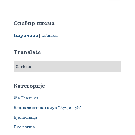
е
т
р
Одабир писма
а
г
Ћирилица
|
Latinica
а
з
а
Translate
:
Категорије
Via Dinarica
Бициклистички клуб "Вучји зуб"
Бјеласница
Екологија