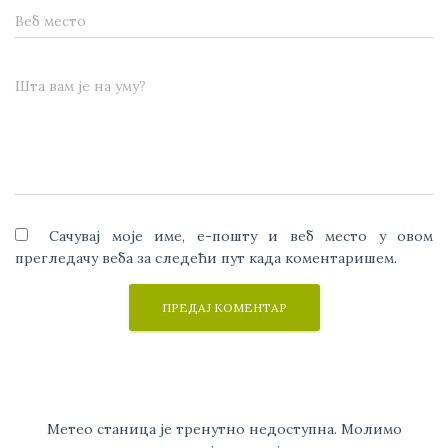
Веб место
Шта вам је на уму?
Сачувај моје име, е-пошту и веб место у овом
прегледачу веба за следећи пут када коментаришем.
Метео станица је тренутно недоступна. Молимо