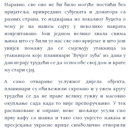
Наравно, све ово не би било могуће постићи без 
пријатеља, привредних субјеката и донатора са 
разних страна, те издвајања из локалног буџета о 
чему је на нашем сајту у неколико наврата 
извјештавано. Још једном велико хвала свима 
њима што су били уз нас све ово вријеме и што још 
увијек помажу да се смјењују утакмица за 
утакмицом које планинари ”Вучјег зуба” из дана у 
дан играју трудећи се да оспособе свој дом и врате 
му стари сјај. 
А само отварање услужног дијела објекта, 
планинари су обиљежили скромно и у ужем кругу 
трудећи се да не праве велику гужву и масовно 
окупљање сада када то није препоручљиво. У тек 
распаковане и опране, нове  шољице усули смо 
прву кафу са шанка и тако смо умјесто маказа и 
пресјецања украсне врпце симболично отворили 