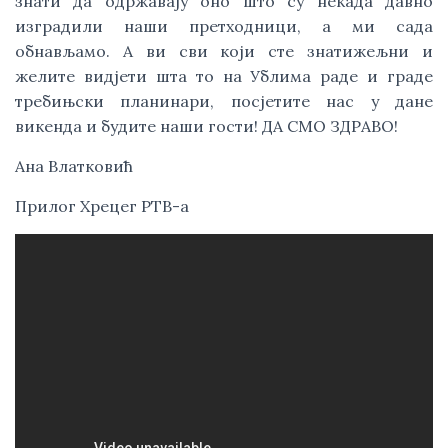
знати да одржавају оно што су некада давно 
изградили наши претходници, а ми сада 
обнављамо. А ви сви који сте знатижељни и 
желите видјети шта то на Ублима раде и граде 
требињски планинари, посјетите нас у дане 
викенда и будите наши гости! ДА СМО ЗДРАВО!
Ана Влатковић
Прилог Хрецег РТВ-а