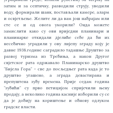
затим и за септичку, разводили струју, уводили 
воду, формирали шанк, постављали камере, аларм 
и освјетљење. Желите ли да вам још набрајам или 
сте се и од овога уморили? Онда можете 
замислити како су ови вриједни планинари и 
планинарке откидали дјелиће себе да би их 
несебично уградили у ову лијепу зграду коју је 
давне 1938.године саградило тадашње Друштво за 
развој туризма из Требиња, а након Другог 
свјетског рата одржавало Планинарско друштво 
”Бијела Гора” – све до посљедњег рата када је то 
друштво угашено, а зграда девастирана и 
препуштена зубу времена. Прије седам година 
”зубићи” су прво петицијом спријечили њену 
продају, а неколико година касније изборили су се 
да је добију на кориштење и обнову одлуком 
градске власти. 