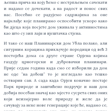
љепша прича на коју ћемо с нестрпљењем сачекати 
и надамо се дочекати, а на радост и понос свих 
нас. Посебно се радујемо садржајима за оне 
најмлађе које планирамо оспособити ускоро како 
би дјеца која посјете дом уживала у активностима 
као што су зип лајн и вјештачка стјена. 
И тако се наш Планинарски дом Убла полако, али 
сигурним корацима прикључује породици од већ 3 
постојећа дома са друге стране Орјена којима 
газдују црногорски и дубровачки планинари. 
Прије седам година када смо се изборили да дом 
не оде ”на добош” то је изгледало као тешко 
остварив сан. А сада када Орјен коначно постаје 
Парк природе и заштићено подручје и наш дом 
добија посебан значај као мјесто сусрета свих оних 
који неизмјерно воле природу и желе да је 
сачувају за неке нове генерације које ће, надамо се, 