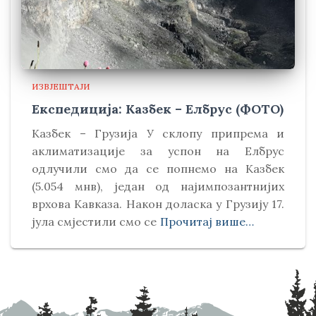
ИЗВЈЕШТАЈИ
Експедиција: Казбек – Елбрус (ФОТО)
Kазбек – Грузија У склопу припрема и
аклиматизације за успон на Елбрус
одлучили смо да се попнемо на Kазбек
(5.054 мнв), један од најимпозантнијих
врхова Kавказа. Након доласка у Грузију 17.
јула смјестили смо се
Прочитај више…