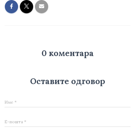
0 коментара
Оставите одговор
Име
*
Е-пошта
*