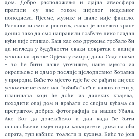
дом. Добро расположење и сјајна атмосфера 
пратили су нас током цијелог недељног 
поподнева. Пјесме, музике и шале није фалило. 
Распалили смо и роштиљ, свако је понешто хране 
донио тако да смо направили гозбу те нико гладан 
кући није отишао. Баш као ово дружење требало би 
да изгледа у будућности сваки повратак с акција 
успона на врхове Орјена у смирај дана. Сада знамо 
– то ће бити наше уточиште, наше мјесто за 
окрепљење и одмор послије цјелодневног боравка 
у природи. Биће то мјесто гдје ће се рађати лијепе 
успомене не само нас ”зубића” већ и наших гостију, 
планинара који ће доћи из далеких крајева,  
походити овај дом и враћати се својим кућама са 
прегрштом добрих фотографија са наших Убала. 
Ако Бог да дочекаћемо и дан када ће бити 
оспособљени смјештајни капацитети дома на оба 
спрата, туш кабине, тоалети и кухиња. Биће то још 