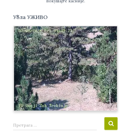
покушајте касније.
Убла УЖИВО
П
Претрага …
р