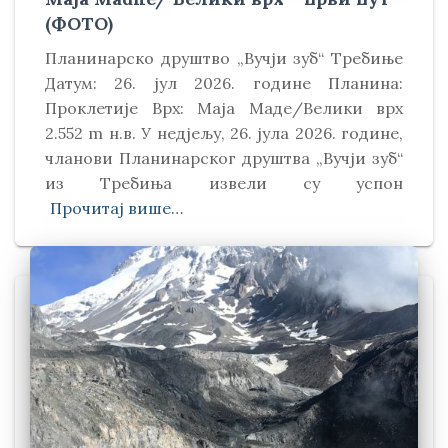
(ФОТО)
Планинарско друштво „Вучји зуб“ Требиње
Датум: 26. јул 2026. године Планина:
Проклетије Врх: Маја Маде/Велики врх
2.552 m н.в. У недјељу, 26. јула 2026. године,
чланови Планинарског друштва „Вучји зуб“
из Требиња извели су успон
Прочитај више…