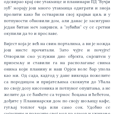
одсвирао крај ове утакмице и планинари ПД ”Вучји 
зуб” морају још много утакмица одиграти и зноја 
пролити како би остварили свој крајњи циљ и у 
потпуности обновили дом, али данас је засигурно 
један битан меч завршен, а ”зубићи” су се сретни 
окупили да то и прославе. 
Вијест која је већ на свим порталима, а ви је можда 
још нисте прочитали. Зато чујте и почујте! 
Отворили смо услужни дио објекта, смјештен у 
приземљу и ставили га на располагање свима 
онима који планину и наш Орјен воле бар упола 
као ми. Од сада, кадгод у дане викенда пожелите 
са породицом и пријатељима скокнути до Убала 
по своју дозу кисеоника и потпуног опуштања, а не 
желите да се бакћете са термос боцама и ћебетом, 
дођите у Планинарски дом по своју шољицу кафе, 
гутљај топлог чаја или само сок. Удобно се 
смјестите и подесите свој мод на одмор и уживање 