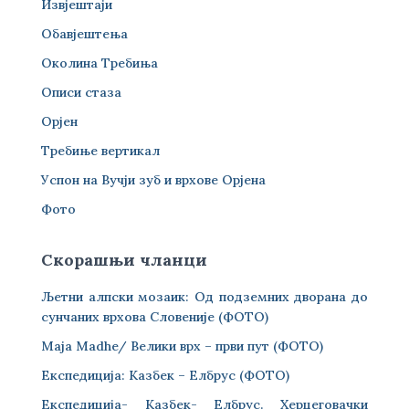
Извјештаји
Обавјештења
Околина Требиња
Описи стаза
Орјен
Требиње вертикал
Успон на Вучји зуб и врхове Орјена
Фото
Скорашњи чланци
Љетни алпски мозаик: Од подземних дворана до
сунчаних врхова Словеније (ФОТО)
Maja Madhe/ Велики врх – први пут (ФОТО)
Експедиција: Казбек – Елбрус (ФОТО)
Експедиција- Казбек- Елбрус. Херцеговачки