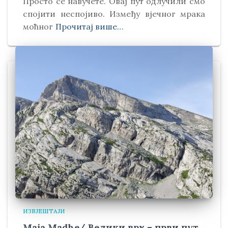
Просто се навучете. Овај пут одлучили смо
спојити неспојиво. Између вјечног мрака
моћног
Прочитај више…
ИЗВЈЕШТАЈИ
Maja Madhe/ Велики врх – први пут