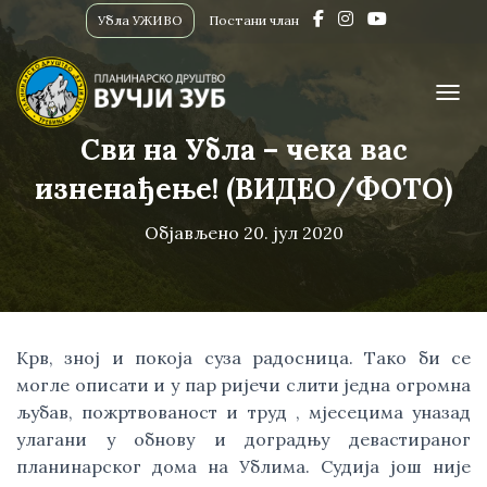
Убла УЖИВО
Постани члан
ПРИК
Сви на Убла – чека вас
изненађење! (ВИДЕО/ФОТО)
Објављено
20. јул 2020
Крв, зној и покоја суза радосница. Тако би се 
могле описати и у пар ријечи слити једна огромна 
љубав, пожртвованост и труд , мјесецима уназад 
улагани у обнову и доградњу девастираног 
планинарског дома на Ублима. Судија још није 