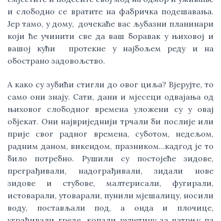
и слободно се вратите на фабричка подешавања. 
Јер тамо, у дому,  дочекаће вас љубазни планинари 
који ће учинити све да ваш боравак у њиховој и 
вашој кући  протекне у најбољем реду и на 
обострано задовољство. 
А како су зубићи стигли до овог циља? Вјерујте, то 
само они знају. Сати, дани и мјесеци одвајања од 
њиховог слободног времена уложени су у овај 
објекат. Они највриједнији трчали би послије или 
прије свог радног времена, суботом, недељом, 
радним даном, викендом, празником…кадгод је то 
било потребно. Рушили су постојеће зидове, 
преграђивали, надограђивали, зидали нове 
зидове и стубове, малтерисали, фугирали, 
истоварали, утоварали, пунили мјешалицу, носили 
воду, постављали под, а онда и плочице, 
уграђивали греде, копали рупетину за чатрњу па 