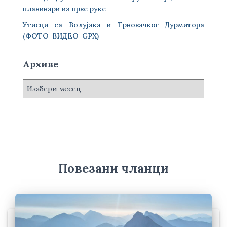
планинари из прве руке
Утисци са Волујака и Трновачког Дурмитора
(ФОТО-ВИДЕО-GPX)
Архиве
А
р
х
и
в
е
Повезани чланци