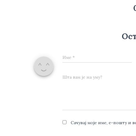
Ост
Име
*
Шта вам је на уму?
Сачувај моје име, е-пошту и 