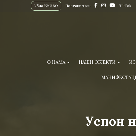
Убла УЖИВО
Постани члан
TikTok
О НАМА
НАШИ ОБЈЕКТИ
ИЗ
МАНИФЕСТАЦ
Успон 