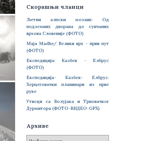
Скорашњи чланци
Љетни алпски мозаик: Од
подземних дворана до сунчаних
врхова Словеније (ФОТО)
Maja Madhe/ Велики врх – први пут
(ФОТО)
Експедиција: Казбек – Елбрус
(ФОТО)
Експедиција- Казбек- Елбрус.
Херцеговачки планинари из прве
руке
Утисци са Волујака и Трновачког
Дурмитора (ФОТО-ВИДЕО-GPX)
Архиве
А