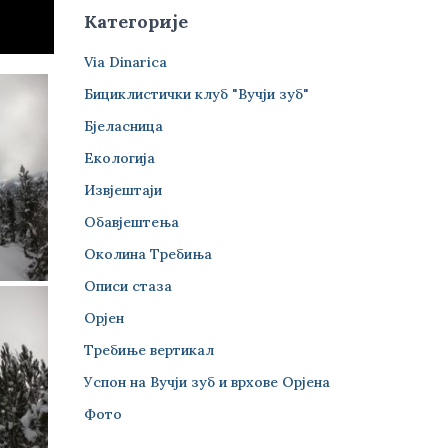
Категорије
Via Dinarica
Бициклистички клуб "Вучји зуб"
Бјеласница
Екологија
Извјештаји
Обавјештења
Околина Требиња
Описи стаза
Орјен
Требиње вертикал
Успон на Вучји зуб и врхове Орјена
Фото