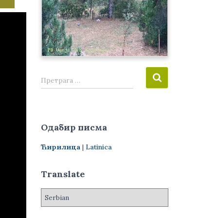
П
Претрага …
р
е
т
р
Одабир писма
а
г
Ћирилица
|
Latinica
а
з
а
Translate
: