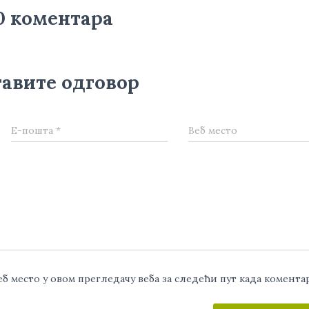
0 коментара
авите одговор
Е-пошта
*
Веб место
веб место у овом прегледачу веба за следећи пут када комент