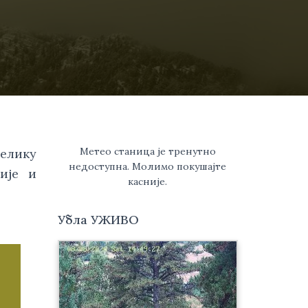
Метео станица је тренутно
елику
недоступна. Молимо покушајте
ије и
касније.
Убла УЖИВО