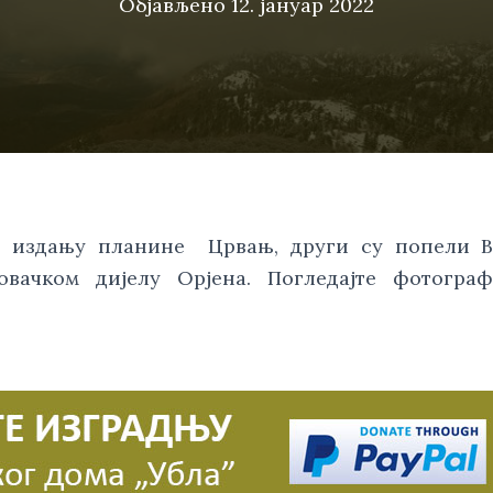
Објављено
12. јануар 2022
м издању планине Црвањ, други су попели В
овачком дијелу Орјена. Погледајте фотограф