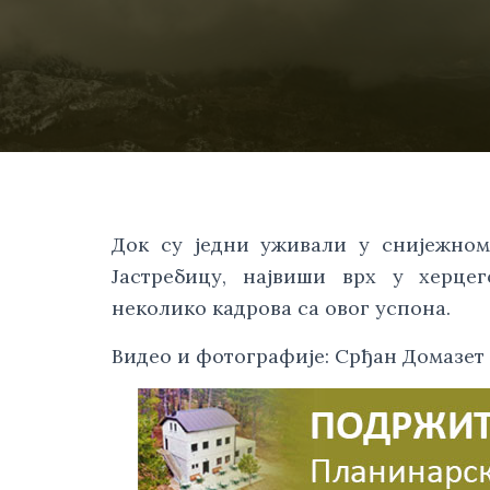
Док су једни уживали у снијежно
Јастребицу, највиши врх у херцег
неколико кадрова са овог успона.
Видео и фотографије: Срђан Домазет