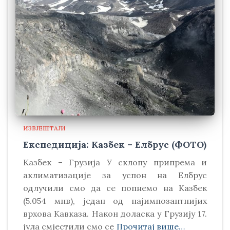
ИЗВЈЕШТАЈИ
Експедиција: Казбек – Елбрус (ФОТО)
Kазбек – Грузија У склопу припрема и
аклиматизације за успон на Елбрус
одлучили смо да се попнемо на Kазбек
(5.054 мнв), један од најимпозантнијих
врхова Kавказа. Након доласка у Грузију 17.
јула смјестили смо се
Прочитај више…