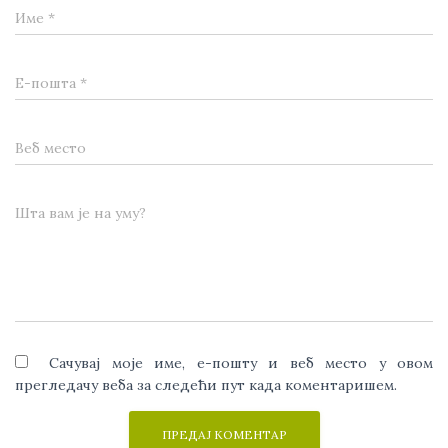
Име
*
Е-пошта
*
Веб место
Шта вам је на уму?
Сачувај моје име, е-пошту и веб место у овом
прегледачу веба за следећи пут када коментаришем.