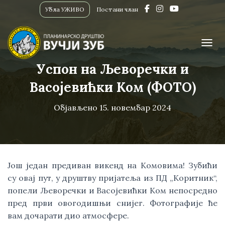
Убла УЖИВО
Постани члан
ПРИК
Успон на Љеворечки и
Васојевићки Ком (ФОТО)
Објављено
15. новембар 2024
Још један предиван викенд на Комовима! Зубићи
су овај пут, у друштву пријатеља из ПД „Коритник“,
попели Љеворечки и Васојевићки Ком непосредно
пред први овогодишњи снијег. Фотографије ће
вам дочарати дио атмосфере.