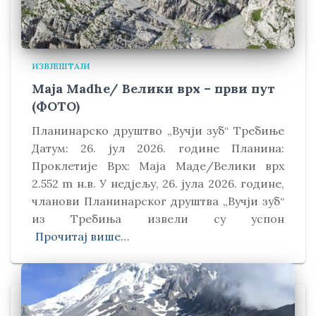
ИЗВЈЕШТАЈИ
Maja Madhe/ Велики врх – први пут
(ФОТО)
Планинарско друштво „Вучји зуб“ Требиње
Датум: 26. јул 2026. године Планина:
Проклетије Врх: Маја Маде/Велики врх
2.552 m н.в. У недјељу, 26. јула 2026. године,
чланови Планинарског друштва „Вучји зуб“
из Требиња извели су успон
Прочитај више…