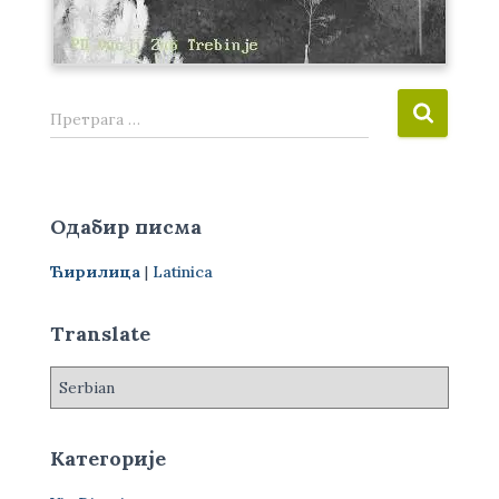
П
Претрага …
р
е
т
р
Одабир писма
а
г
Ћирилица
|
Latinica
а
з
а
Translate
:
Категорије