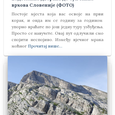
врхова Словеније (ФОТО)
Постоје мјеста која вас освоје на први
корак, и онда им се годину за годином
упорно враћате по још једну туру узбуђења.
Просто се навучете. Овај пут одлучили смо
спојити неспојиво. Између вјечног мрака
моћног
Прочитај више…