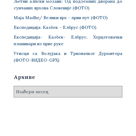
Љетни алпски мозаик: Од подземних дворана до
сунчаних врхова Словеније (ФОТО)
Maja Madhe/ Велики врх – први пут (ФОТО)
Експедиција: Казбек – Елбрус (ФОТО)
Експедиција- Казбек- Елбрус. Херцеговачки
планинари из прве руке
Утисци са Волујака и Трновачког Дурмитора
(ФОТО-ВИДЕО-GPX)
Архиве
А
р
х
и
в
е