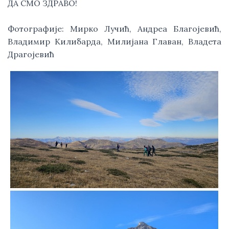
ДА СМО ЗДРАВО!
Фотографије: Мирко Лучић, Андреа Благојевић,
Владимир Килибарда, Милијана Главан, Владета
Драгојевић