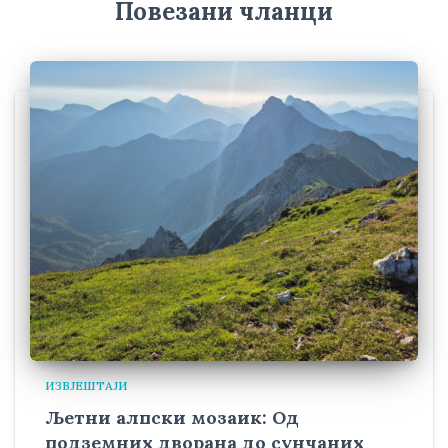
Повезани чланци
ИЗВЈЕШТАЈИ
Љетни алпски мозаик: Од
подземних дворана до сунчаних