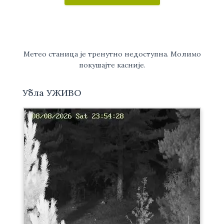
Метео станица је тренутно недоступна. Молимо
покушајте касније.
Убла УЖИВО