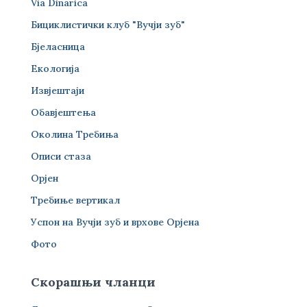
Via Dinarica
Бициклистички клуб "Вучји зуб"
Бјеласница
Екологија
Извјештаји
Обавјештења
Околина Требиња
Описи стаза
Орјен
Требиње вертикал
Успон на Вучји зуб и врхове Орјена
Фото
Скорашњи чланци