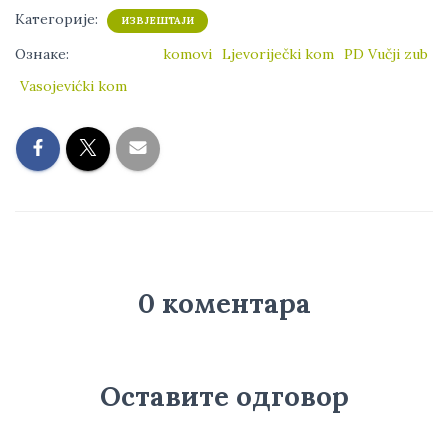
Категорије:
ИЗВЈЕШТАЈИ
Ознаке:
komovi
Ljevoriječki kom
PD Vučji zub
Vasojevićki kom
0 коментара
Оставите одговор