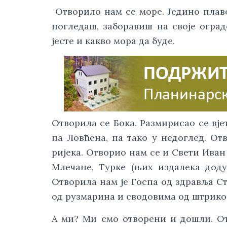
 Отворило нам се море. Једино плаво
погледаш, заборавиш на своје оград
јесте и какво мора да буде. 
Отворила се Бока. Размирисао се вјет
па Ловћена, па тако у недоглед. Отв
ријека. Отворио нам се и Свети Иван
Млечане, Турке (њих издалека доду
Отворила нам је Госпа од здравља Ст
од рузмарина и сводовима од штриков
А ми? Ми смо отворени и дошли. От