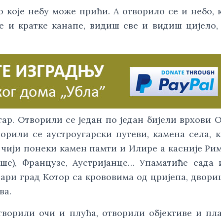
 које небу може прићи. А отворило се и небо, к
е и кратке канапе, видиш све и видиш цијело, 
ар. Отворили се један по један бијели врхови Ор
орили се аустроугарски путеви, камена села, к
 чији понеки камен памти и Илире а касније Рим
ше), Французе, Аустријанце… Упаматиће сада и
ари град Kотор са крововима од цријепа, двори
а. 
ворили очи и плућа, отворили објективе и пла