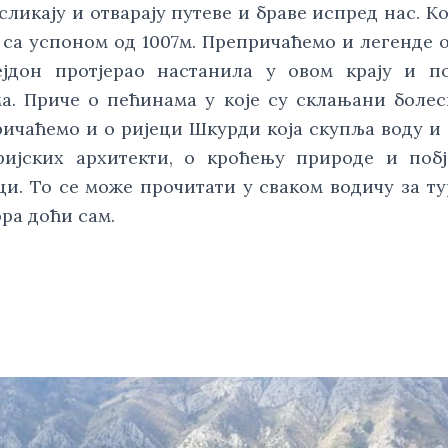
ликају и отварају путеве и браве испред нас. Kо 
 са успоном од 1007м. Препричаћемо и легенде о
јдон протјерао настанила у овом крају и по
а. Приче о пећинама у које су склањани болес
ричаћемо и о ријеци Шкурди која скупља воду и 
ијских архитекти, о кроћењу природе и побј
ци. То се може прочитати у сваком водичу за тур
ра доћи сам. 