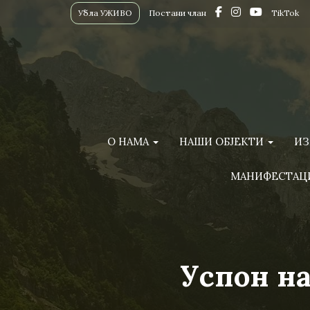
Убла УЖИВО
Постани члан
TikTok
О НАМА
НАШИ ОБЈЕКТИ
ИЗ
МАНИФЕСТАЦ
Успон н