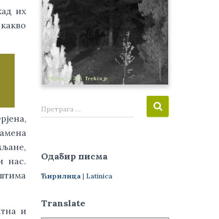
ад их 
какво 
П
Претрага …
р
јена, 
е
амена 
т
љане, 
р
Одабир писма
а
 нас. 
г
штима 
Ћирилица
|
Latinica
а
з
а
Translate
тна и 
: