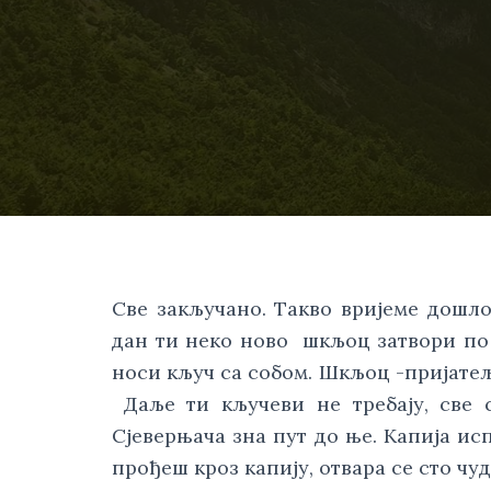
Све закључано. Такво вријеме дошло.
дан ти неко ново  шкљоц затвори по 
носи кључ са собом. Шкљоц -пријатељ
 Даље ти кључеви не требају, све с
Сјеверњача зна пут до ње. Kапија исп
прођеш кроз капију, отвара се сто чуд