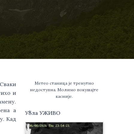
Метео станица је тренутно
Сваки 
недоступна. Молимо покушајте
ихо и 
касније.
мену. 
ена а 
Убла УЖИВО
. Kад 