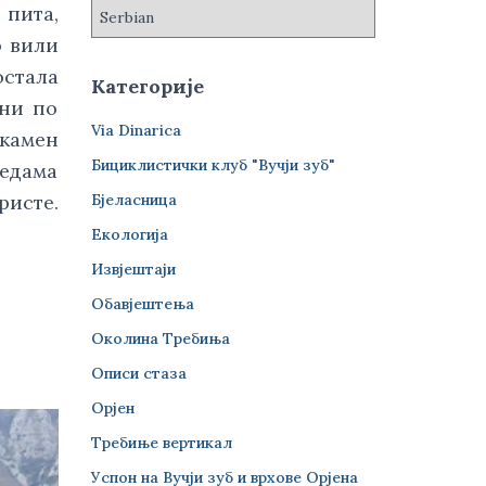
пита, 
 вили 
стала 
Категорије
ни по 
Via Dinarica
камен 
Бициклистички клуб "Вучји зуб"
едама 
Бјеласница
исте. 
Екологија
Извјештаји
Обавјештења
Околина Требиња
Описи стаза
Орјен
Требиње вертикал
Успон на Вучји зуб и врхове Орјена