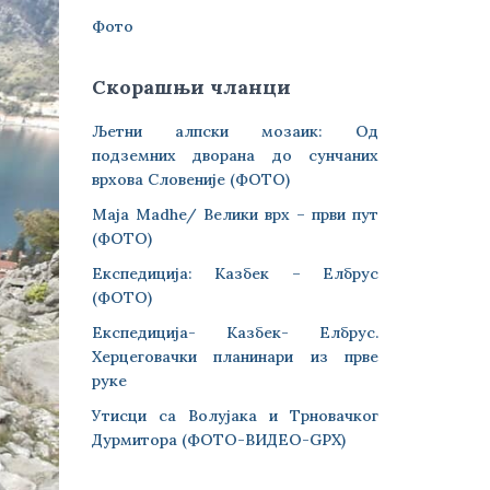
Фото
Скорашњи чланци
Љетни алпски мозаик: Од
подземних дворана до сунчаних
врхова Словеније (ФОТО)
Maja Madhe/ Велики врх – први пут
(ФОТО)
Експедиција: Казбек – Елбрус
(ФОТО)
Експедиција- Казбек- Елбрус.
Херцеговачки планинари из прве
руке
Утисци са Волујака и Трновачког
Дурмитора (ФОТО-ВИДЕО-GPX)