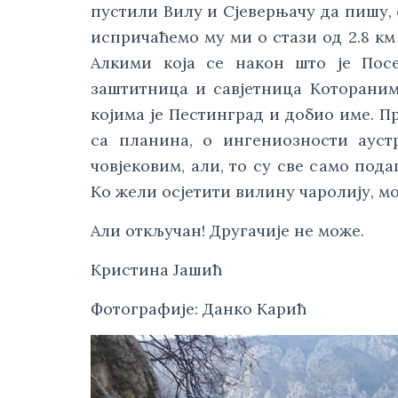
пустили Вилу и Сјеверњачу да пишу, с
испричаћемо му ми о стази од 2.8 км
Алкими која се након што је Посе
заштитница и савјетница Kотораним
којима је Пестинград и добио име. П
са планина, о ингениозности аустр
човјековим, али, то су све само пода
Kо жели осјетити вилину чаролију, мо
Али откључан! Другачије не може.
Kристина Јашић
Фотографије: Данко Карић