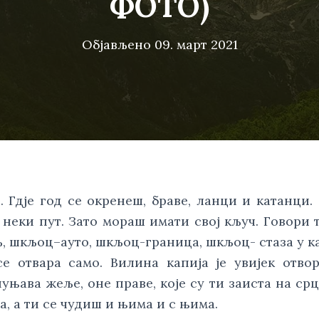
ФОТО)
Објављено
09. март 2021
 Гдје год се окренеш, браве, ланци и катанци. 
неки пут. Зато мораш имати свој кључ. Говори т
, шкљоц–ауто, шкљоц-граница, шкљоц- стаза у ка
е отвара само. Вилина капија је увијек отвор
уњава жеље, оне праве, које су ти заиста на срцу
а, а ти се чудиш и њима и с њима.