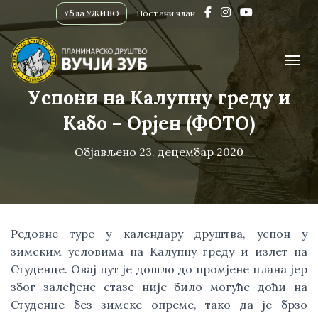
Убла УЖИВО
Постани члан
ПРИК
Успони на Калупну греду и
Кабо – Орјен (ФОТО)
Објављено
23. децембар 2020
Редовне туре у календару друштва, успон у 
зимским условима на Калупну греду и излет на 
Студенце. Овај пут је дошло до промјене плана јер 
због залеђене стазе није било могуће доћи на 
Студенце без зимске опреме, тако да је брзо 