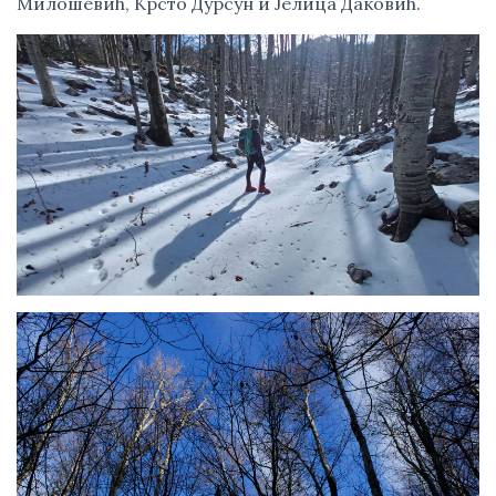
Милошевић, Крсто Дурсун и Јелица Даковић.