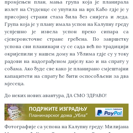
промјењен план, мања група која је планирала 
излет на Студенце се упутила на врх Кабо гдје је у 
присојној страни стаза била без снијега и леда.  
Група која је у плану имала успон на Калупну греду 
успјешно је извела успон преко сипара са 
сјевероисточне стране гребена. По завршетку 
успона сви планинари су се сада већ по традицији 
окријепили у нашем дому на Ублима гдје су у току 
радови на надограђеном дијелу као и на спрату у 
собама. Ако буде све како је планирано смјештајни 
капацитети на спрату ће бити оспособљени за два 
мјесеца.
До неких нових авантура, ДА СМО ЗДРАВО!
Фотографије са успона на Калупну греду: Милијана 