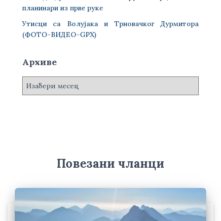
планинари из прве руке
Утисци са Волујака и Трновачког Дурмитора
(ФОТО-ВИДЕО-GPX)
Архиве
А
р
х
и
в
е
Повезани чланци