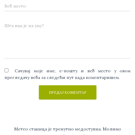
Веб место
Шта вам је на уму?
Сачувај моје име, е-пошту и веб место у овом
прегледачу веба за следећи пут када коментаришем.
Метео станица је тренутно недоступна. Молимо