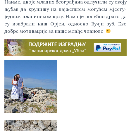
Наиме, двоје младих београђана одлучили су своју 
љубав да крунишу на најљепшем могућем мјесту- 
једном планинском врху. Нама је посебно драго да 
су изабрали наш Орјен, односно Вучји зуб. Ево 
добре мотивације за наше млађе чланове  