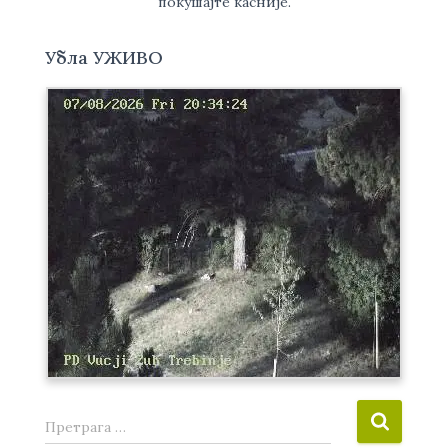
покушајте касније.
Убла УЖИВО
П
Претрага …
р