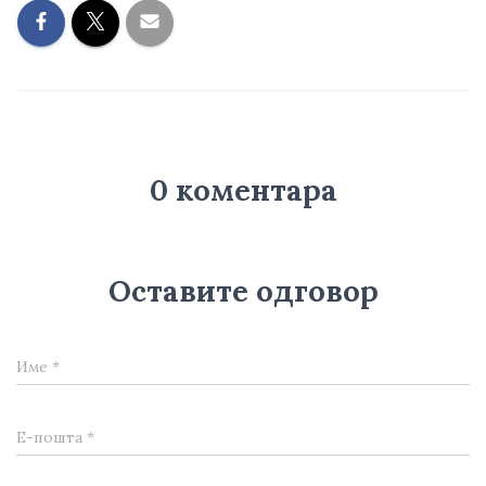
0 коментара
Оставите одговор
Име
*
Е-пошта
*