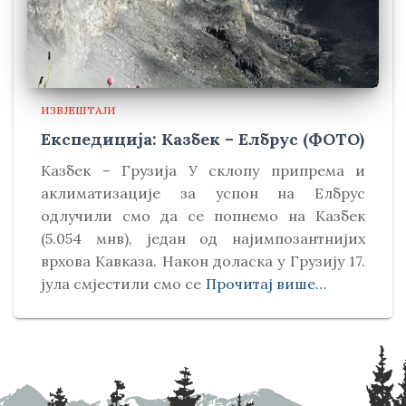
ИЗВЈЕШТАЈИ
Експедиција: Казбек – Елбрус (ФОТО)
Kазбек – Грузија У склопу припрема и
аклиматизације за успон на Елбрус
одлучили смо да се попнемо на Kазбек
(5.054 мнв), један од најимпозантнијих
врхова Kавказа. Након доласка у Грузију 17.
јула смјестили смо се
Прочитај више…