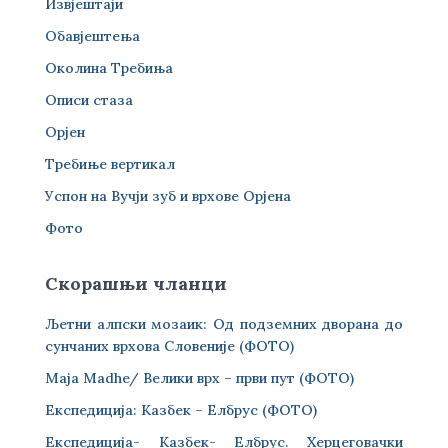
Извјештаји
Обавјештења
Околина Требиња
Описи стаза
Орјен
Требиње вертикал
Успон на Вучји зуб и врхове Орјена
Фото
Скорашњи чланци
Љетни алпски мозаик: Од подземних дворана до
сунчаних врхова Словеније (ФОТО)
Maja Madhe/ Велики врх – први пут (ФОТО)
Експедиција: Казбек – Елбрус (ФОТО)
Експедиција- Казбек- Елбрус. Херцеговачки