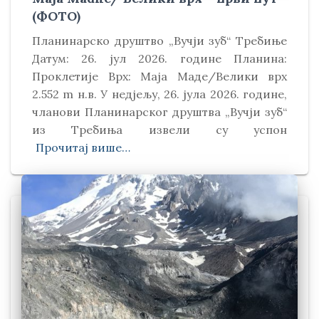
(ФОТО)
Планинарско друштво „Вучји зуб“ Требиње
Датум: 26. јул 2026. године Планина:
Проклетије Врх: Маја Маде/Велики врх
2.552 m н.в. У недјељу, 26. јула 2026. године,
чланови Планинарског друштва „Вучји зуб“
из Требиња извели су успон
Прочитај више…