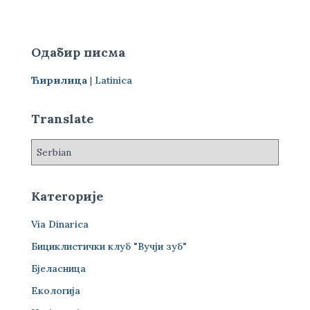
е
т
р
Одабир писма
а
г
Ћирилица
|
Latinica
а
з
а
Translate
:
Категорије
Via Dinarica
Бициклистички клуб "Вучји зуб"
Бјеласница
Екологија