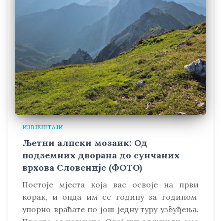
ИЗВЈЕШТАЈИ
Љетни алпски мозаик: Од
подземних дворана до сунчаних
врхова Словеније (ФОТО)
Постоје мјеста која вас освоје на први
корак, и онда им се годину за годином
упорно враћате по још једну туру узбуђења.