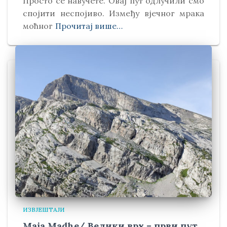
Просто се навучете. Овај пут одлучили смо
спојити неспојиво. Између вјечног мрака
моћног
Прочитај више…
ИЗВЈЕШТАЈИ
Maja Madhe/ Велики врх – први пут