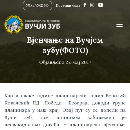
Убла УЖИВО
Постани члан
ПРИК
Вјенчање на Вучјем
зубу(ФОТО)
Објављено
27. мај 2017
Као и сваке године планинарски водич Верољуб 
Ковачевић ПД „Победа“- Београд, доводи групе 
планинара у наш крај. Овај пут су се попели на 
Вучји зуб, том приликом забиљежен је 
несвакидашњи догађај – планинарско вјенчање. 