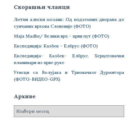
Скорашњи чланци
Љетни алпски мозаик: Од подземних дворана до
сунчаних врхова Словеније (ФОТО)
Maja Madhe/ Велики врх – први пут (ФОТО)
Експедиција: Казбек – Елбрус (ФОТО)
Експедиција- Казбек- Елбрус. Херцеговачки
планинари из прве руке
Утисци са Волујака и Трновачког Дурмитора
(ФОТО-ВИДЕО-GPX)
Архиве
А
р
х
и
в