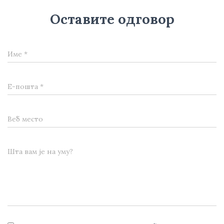
Оставите одговор
Име
*
Е-пошта
*
Веб место
Шта вам је на уму?