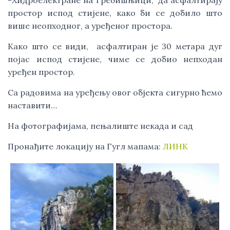
-Хидроелектране на Требишњици, да асфалтирају
простор испод стијене, како би се добило што
више неопходног, а уређеног простора.
Како што се види, асфалтиран је 30 метара дуг
појас испод стијене, чиме се добио непходан
уређен простор.
Са радовима на уређењу овог објекта сигурно ћемо
наставити…
На фотографијама, пењалиште некада и сад
Пронађите локацију на Гугл мапама:
ЛИНК