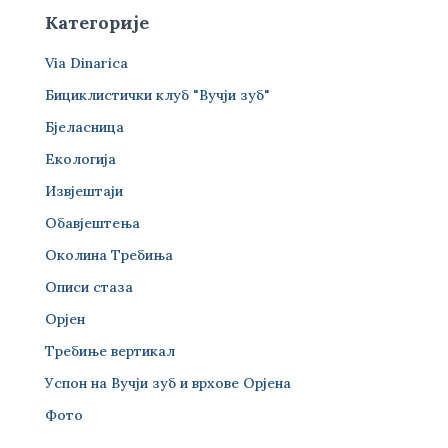
Категорије
Via Dinarica
Бициклистички клуб "Вучји зуб"
Бјеласница
Екологија
Извјештаји
Обавјештења
Околина Требиња
Описи стаза
Орјен
Требиње вертикал
Успон на Вучји зуб и врхове Орјена
Фото