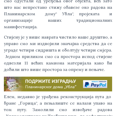
смо одустали од уређења овог објекта, већ зато
што нас непрестано стижу обавезе око радова на
Планинарском дому“ Убла“, пројеката и
организације наших традиционалних
манифестација.
Стијену је у више наврата чистило наше друштво, а
управо смо ми издвојили значајна средства да се
уграде четири сидришта и оболтују четири смјера.
Једном приликом смо са простора испод стијене
одвезли 11 већих камиона материјала како би
добили што више простора за опрему и пењаче.
Елем, недавно је урађена реконструкција пута до
бране „Горица“, а пењалиште се налази упаво на
том путу. Замолили смо извођаче радова