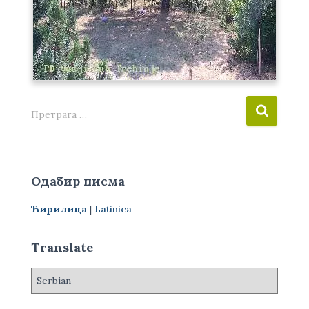
П
Претрага …
р
е
т
р
Одабир писма
а
г
Ћирилица
|
Latinica
а
з
а
Translate
: