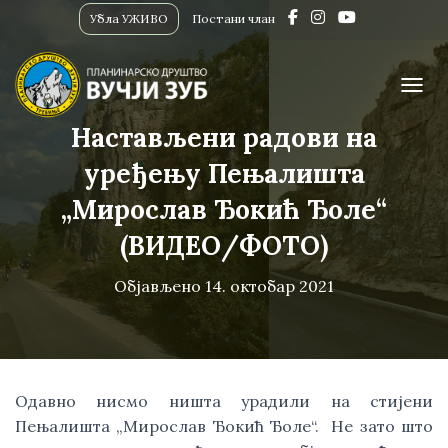
Убла УЖИВО
Постани члан
ПРИК
Настављени радови на
уређењу Пењалишта
„Мирослав Ђокић Ђоле“
(ВИДЕО/ФОТО)
Објављено
14. октобар 2021
Одавно нисмо ништа урадили на стијени
Пењалишта „Мирослав Ђокић Ђоле“. Не зато што