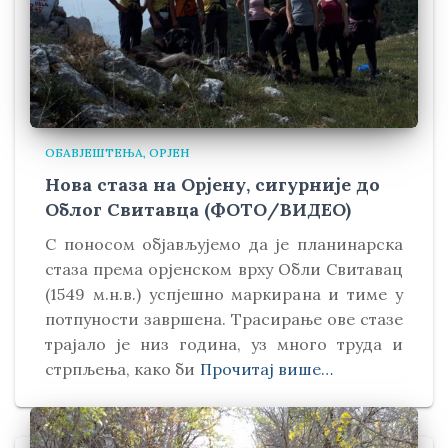
ОБАВЈЕШТЕЊА
ОРЈЕН
Нова стаза на Орјену, сигурније до
Облог Свитавца (ФОТО/ВИДЕО)
С поносом објављујемо да је планинарска
стаза према орјенском врху Обли Свитавaц
(1549 м.н.в.) успјешно маркирана и тиме у
потпуности завршена. Трасирање ове стазе
трајало је низ година, уз много труда и
стрпљења, како би
Прочитај више…