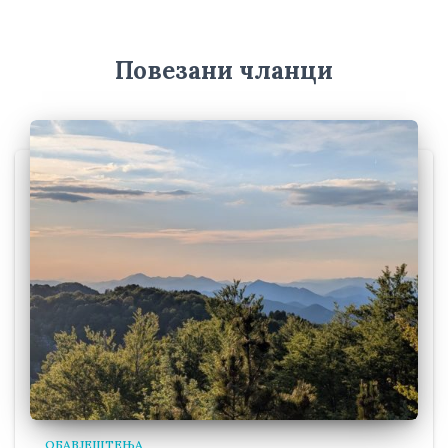
е
Повезани чланци
ОБАВЈЕШТЕЊА