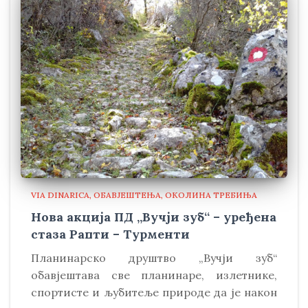
VIA DINARICA
ОБАВЈЕШТЕЊА
ОКОЛИНА ТРЕБИЊА
Нова акција ПД „Вучји зуб“ – уређена
стаза Рапти – Турменти
Планинарско друштво „Вучји зуб“
обавјештава све планинаре, излетнике,
спортисте и љубитеље природе да је након