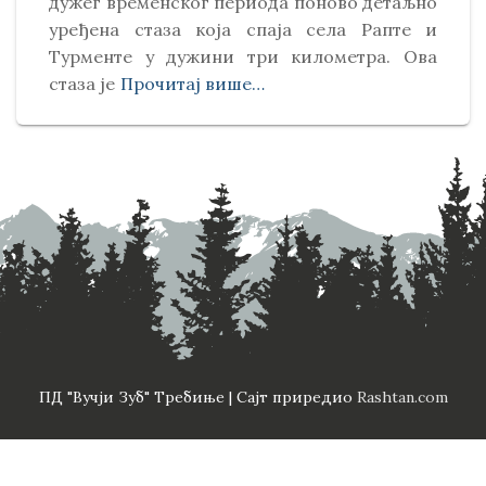
дужег временског периода поново детаљно
уређена стаза која спаја села Рапте и
Турменте у дужини три километра. Ова
стаза је
Прочитај више…
ПД "Вучји Зуб" Требиње | Сајт приредио
Rashtan.com