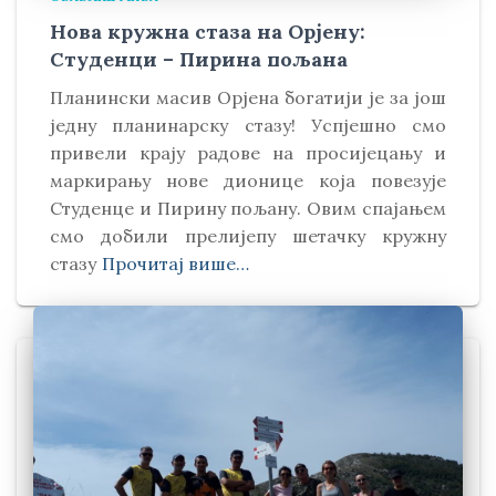
Нова кружна стаза на Орјену:
Студенци – Пирина пољана
Планински масив Орјена богатији је за још
једну планинарску стазу! Успјешно смо
привели крају радове на просијецању и
маркирању нове дионице која повезује
Студенце и Пирину пољану. Овим спајањем
смо добили прелијепу шетачку кружну
стазу
Прочитај више…