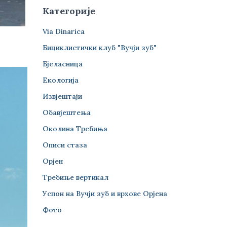
Категорије
Via Dinarica
Бициклистички клуб "Вучји зуб"
Бјеласница
Екологија
Извјештаји
Обавјештења
Околина Требиња
Описи стаза
Орјен
Требиње вертикал
Успон на Вучји зуб и врхове Орјена
Фото