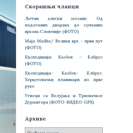
Скорашњи чланци
Љетни алпски мозаик: Од
подземних дворана до сунчаних
врхова Словеније (ФОТО)
Maja Madhe/ Велики врх – први пут
(ФОТО)
Експедиција: Казбек – Елбрус
(ФОТО)
Експедиција- Казбек- Елбрус.
Херцеговачки планинари из прве
руке
Утисци са Волујака и Трновачког
Дурмитора (ФОТО-ВИДЕО-GPX)
Архиве
А