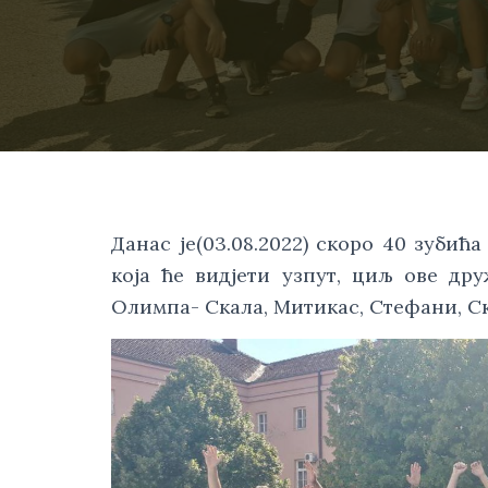
Данас је(03.08.2022) скоро 40 зубић
којa ће видјети узпут, циљ ове др
Олимпa- Скала, Митикас, Стефани, 