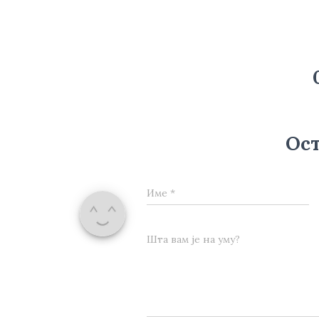
Ост
Име
*
Шта вам је на уму?