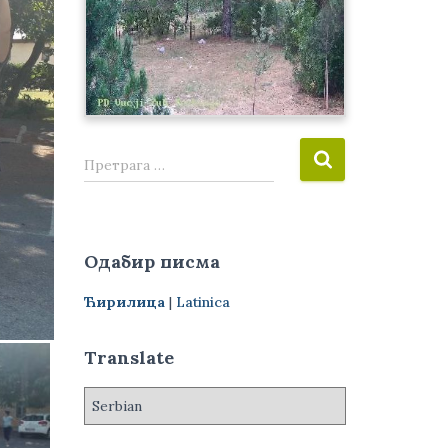
П
Претрага …
р
е
т
р
Одабир писма
а
г
Ћирилица
|
Latinica
а
з
а
Translate
: