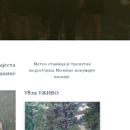
Метео станица је тренутно
мјеста
недоступна. Молимо покушајте
ланине
касније.
Убла УЖИВО