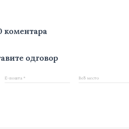
0 коментара
авите одговор
Е-пошта
*
Веб место