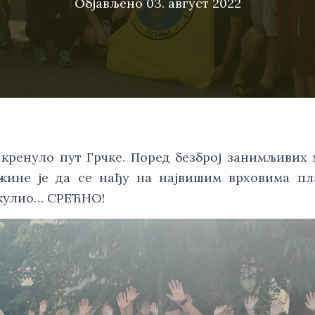
Објављено
03. август 2022
а кренуло пут Грчке. Поред безброј занимљивих 
ужине је да се нађу на највишим врховима п
Скулио… СРЕЋНО!