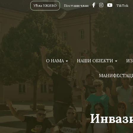
Убла УЖИВО
Постани члан
TikTok
О НАМА
НАШИ ОБЈЕКТИ
ИЗ
МАНИФЕСТАЦ
Инвази