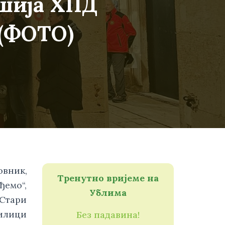
мшија ХПД
 (ФОТО)
овник,
Тренутно вријеме на
емо“,
Ублима
 Стари
рилици
Без падавина!