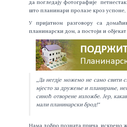
да погледају фотографије петнестак 
што планинари пролазе кроз успоне,
У пријатном разговору са домаћи
планинарски дом, а постоји и објекат
„Да негдје можемо не само свити св
мјесто за дружење и планирање, нег
синоћ отворене изложбе. Јер, какав
мали планинарски брод!“
Нама добро позната прича, искрено ж