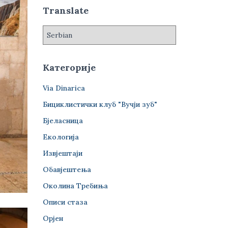
а
Translate
:
Категорије
Via Dinarica
Бициклистички клуб "Вучји зуб"
Бјеласница
Екологија
Извјештаји
Обавјештења
Околина Требиња
Описи стаза
Орјен