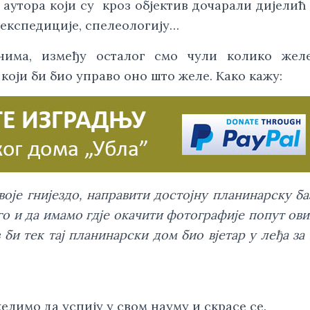
аутора који су кроз објектив дочарали дијелић
 експедиције, спелеологију…
нима, између осталог смо чули колико желе
 који би био управо оно што желе. Како кажу:
оје гнијездо, направити достојну планинарску ба
о и да имамо гдје окачити фотографије попут ови
 би тек тај планинарски дом био вјетар у леђа за
елимо да успију у свом науму и скрасе се.