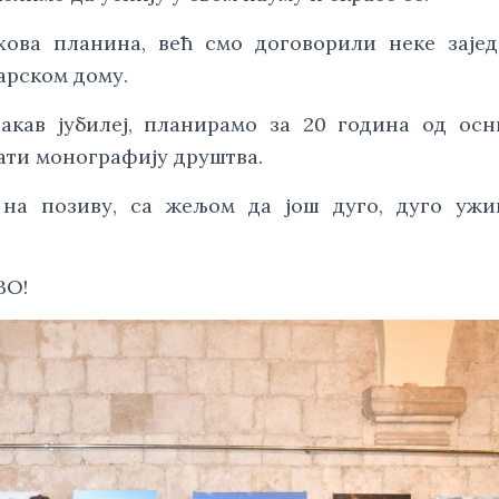
хова планина, већ смо договорили неке заје
арском дому.
кав јубилеј, планирамо за 20 година од осн
ати монографију друштва.
на позиву, са жељом да још дуго, дуго ужив
ВО!