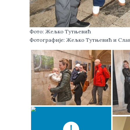
Фото: Жељко Тутњевић
Фотографије: Жељко Тутњевић и Сла