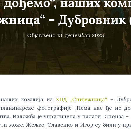
е дођемо“, наших ко
жница“ – Дубровник
Објављено
13. децембар 2023
ив наших комшија из
ХПД „Снијежница“
– Дубр
ланинарске фотографије „Нема нас ђе не дођ
тва. Изложба је уприличена у палати Спонза –
ети може. Жељко, Славенко и Игор су били у п