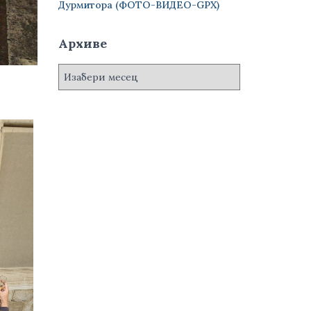
Дурмитора (ФОТО-ВИДЕО-GPX)
Архиве
А
р
х
и
в
е