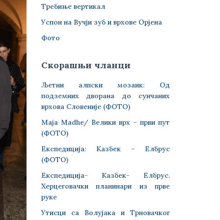
Требиње вертикал
Успон на Вучји зуб и врхове Орјена
Фото
Скорашњи чланци
Љетни алпски мозаик: Од
подземних дворана до сунчаних
врхова Словеније (ФОТО)
Maja Madhe/ Велики врх – први пут
(ФОТО)
Експедиција: Казбек – Елбрус
(ФОТО)
Експедиција- Казбек- Елбрус.
Херцеговачки планинари из прве
руке
Утисци са Волујака и Трновачког