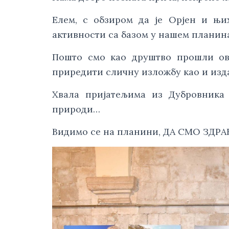
Елем, с обзиром да је Орјен и њи
активности са базом у нашем планин
Пошто смо као друштво прошли ова
приредити сличну изложбу као и изд
Хвала пријатељима из Дубровника 
природи…
Видимо се на планини, ДА СМО ЗДРА