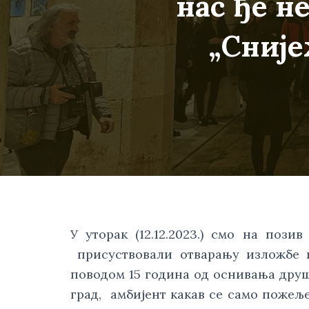
нас ђе н
„Сније
У уторак (12.12.2023.) смо на поз
присуствовали отварању изложбе п
поводом 15 година од оснивања друш
град, амбијент какав се само пожељ