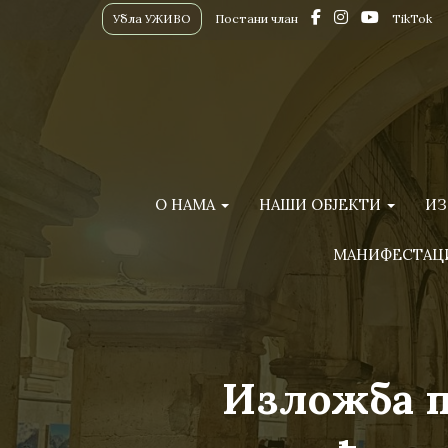
Убла УЖИВО
Постани члан
TikTok
О НАМА
НАШИ ОБЈЕКТИ
ИЗ
МАНИФЕСТАЦ
Изложба п