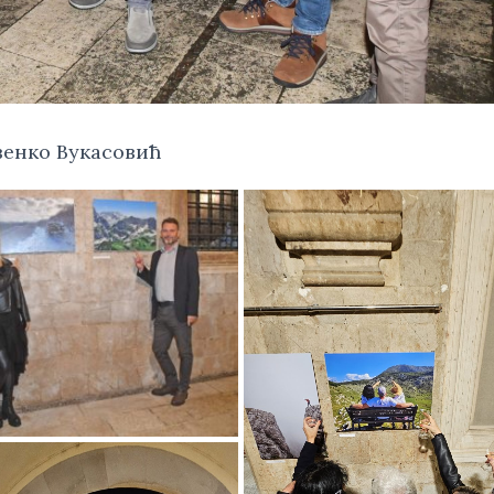
венко Вукасовић