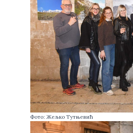
Фото: Жељко Тутњевић