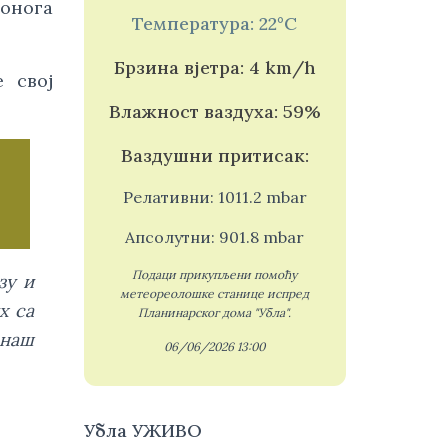
 онога
Температура: 22°C
Брзина вјетра: 4 km/h
 свој
Влажност ваздуха: 59%
Ваздушни притисак:
Релативни: 1011.2 mbar
Апсолутни: 901.8 mbar
Подаци прикупљени помоћу
зу и
метеореолошке станице испред
х са
Планинарског дома "Убла".
 наш
06/06/2026 13:00
Убла УЖИВО